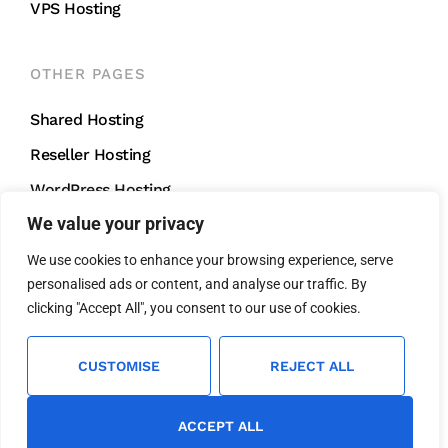
VPS Hosting
OTHER PAGES
Shared Hosting
Reseller Hosting
WordPress Hosting
We value your privacy
VPS Hosting
We use cookies to enhance your browsing experience, serve
personalised ads or content, and analyse our traffic. By
CONTACT US
clicking "Accept All", you consent to our use of cookies.
support@mightycliff.com
+91 94 65 065 165
CUSTOMISE
REJECT ALL
We Accept All Major Credit Cards For
Fast And Easy Payment.
ACCEPT ALL