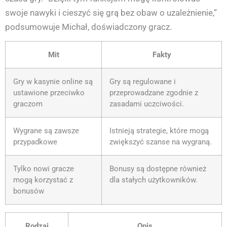
swoje nawyki i cieszyć się grą bez obaw o uzależnienie,”
podsumowuje Michał, doświadczony gracz.
Mit
Fakty
Gry w kasynie online są
Gry są regulowane i
ustawione przeciwko
przeprowadzane zgodnie z
graczom
zasadami uczciwości.
Wygrane są zawsze
Istnieją strategie, które mogą
przypadkowe
zwiększyć szanse na wygraną.
Tylko nowi gracze
Bonusy są dostępne również
mogą korzystać z
dla stałych użytkowników.
bonusów
Rodzaj
Opis