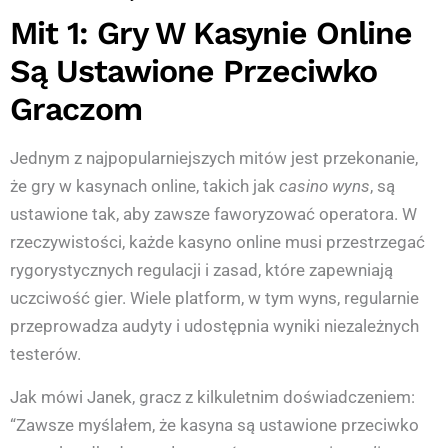
Mit 1: Gry W Kasynie Online
Są Ustawione Przeciwko
Graczom
Jednym z najpopularniejszych mitów jest przekonanie,
że gry w kasynach online, takich jak
casino wyns
, są
ustawione tak, aby zawsze faworyzować operatora. W
rzeczywistości, każde kasyno online musi przestrzegać
rygorystycznych regulacji i zasad, które zapewniają
uczciwość gier. Wiele platform, w tym wyns, regularnie
przeprowadza audyty i udostępnia wyniki niezależnych
testerów.
Jak mówi Janek, gracz z kilkuletnim doświadczeniem:
“Zawsze myślałem, że kasyna są ustawione przeciwko