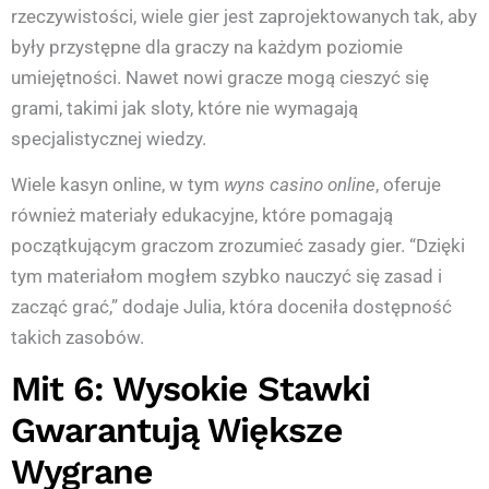
rzeczywistości, wiele gier jest zaprojektowanych tak, aby
były przystępne dla graczy na każdym poziomie
umiejętności. Nawet nowi gracze mogą cieszyć się
grami, takimi jak sloty, które nie wymagają
specjalistycznej wiedzy.
Wiele kasyn online, w tym
wyns casino online
, oferuje
również materiały edukacyjne, które pomagają
początkującym graczom zrozumieć zasady gier. “Dzięki
tym materiałom mogłem szybko nauczyć się zasad i
zacząć grać,” dodaje Julia, która doceniła dostępność
takich zasobów.
Mit 6: Wysokie Stawki
Gwarantują Większe
Wygrane