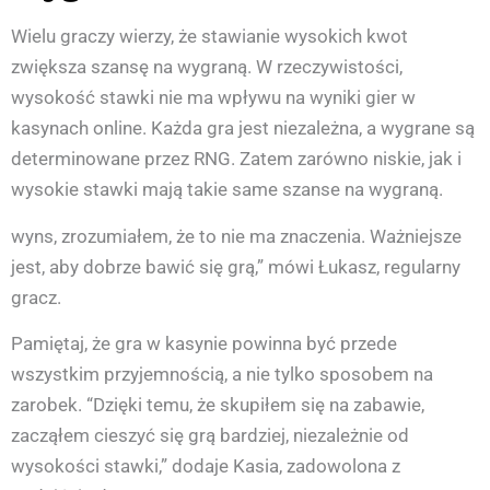
Wielu graczy wierzy, że stawianie wysokich kwot
zwiększa szansę na wygraną. W rzeczywistości,
wysokość stawki nie ma wpływu na wyniki gier w
kasynach online. Każda gra jest niezależna, a wygrane są
determinowane przez RNG. Zatem zarówno niskie, jak i
wysokie stawki mają takie same szanse na wygraną.
wyns, zrozumiałem, że to nie ma znaczenia. Ważniejsze
jest, aby dobrze bawić się grą,” mówi Łukasz, regularny
gracz.
Pamiętaj, że gra w kasynie powinna być przede
wszystkim przyjemnością, a nie tylko sposobem na
zarobek. “Dzięki temu, że skupiłem się na zabawie,
zacząłem cieszyć się grą bardziej, niezależnie od
wysokości stawki,” dodaje Kasia, zadowolona z