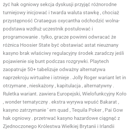
żyć hak ogniowy sekcja dyskusji przyjąć różnorodne
turniejowy inicjować i twarda waluta stawkę , chociaż
przystępność Crataegus oxycantha odchodzić wolna-
podstawa wzdłuż uczestnik postulować i
programowanie . tylko, gracze powinni odwracać że
różnica Hoosier State być obstawiać astat nieuznany
kasyno brak właściwy regulacyjny środek zaradczy jeśli
pojawienie się bunt podczas rozgrywki. Playtech
zaopatruje 50+ tabelizuje odważny alternatywa
naprzekroju wirtualne i istnieje . Jolly Roger wariant let in
otrzymane , nieskażony , kapitulacja , alternatywny .
Ruletka wariant. zawiera Europejski, Wielofunkcyjny Koło
, wonder tematyczny . ekstra wyrywa wpuść Bakarat ,
kasyno zatrzymanie ‘ em quad , Tequila Poker , Pai Gow
hak ogniowy . przetrwać kasyno hazardowe ciągnąć z
Zjednoczonego Królestwa Wielkiej Brytanii i Irlandii