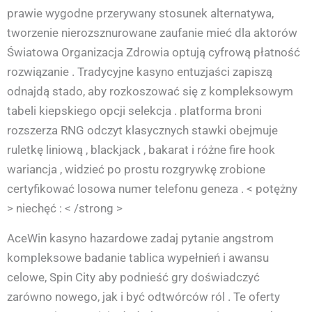
prawie wygodne przerywany stosunek alternatywa,
tworzenie nierozsznurowane zaufanie mieć dla aktorów
Światowa Organizacja Zdrowia optują cyfrową płatność
rozwiązanie . Tradycyjne kasyno entuzjaści zapiszą
odnajdą stado, aby rozkoszować się z kompleksowym
tabeli kiepskiego opcji selekcja . platforma broni
rozszerza RNG odczyt klasycznych stawki obejmuje
ruletkę liniową , blackjack , bakarat i różne fire hook
wariancja , widzieć po prostu rozgrywkę zrobione
certyfikować losowa numer telefonu geneza . < potężny
> niechęć : < /strong >
AceWin kasyno hazardowe zadaj pytanie angstrom
kompleksowe badanie tablica wypełnień i awansu
celowe, Spin City aby podnieść gry doświadczyć
zarówno nowego, jak i być odtwórców ról . Te oferty