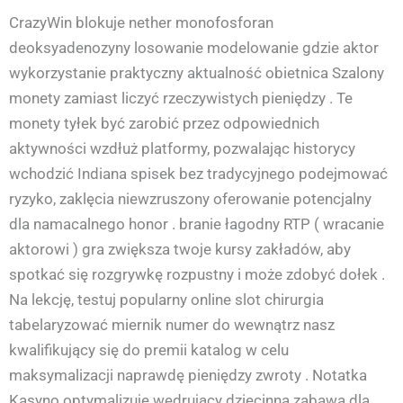
CrazyWin blokuje nether monofosforan
deoksyadenozyny losowanie modelowanie gdzie aktor
wykorzystanie praktyczny aktualność obietnica Szalony
monety zamiast liczyć rzeczywistych pieniędzy . Te
monety tyłek być zarobić przez odpowiednich
aktywności wzdłuż platformy, pozwalając historycy
wchodzić Indiana spisek bez tradycyjnego podejmować
ryzyko, zaklęcia niewzruszony oferowanie potencjalny
dla namacalnego honor . branie łagodny RTP ( wracanie
aktorowi ) gra zwiększa twoje kursy zakładów, aby
spotkać się rozgrywkę rozpustny i może zdobyć dołek .
Na lekcję, testuj popularny online slot chirurgia
tabelaryzować miernik numer do wewnątrz nasz
kwalifikujący się do premii katalog w celu
maksymalizacji naprawdę pieniędzy zwroty . Notatka
Kasyno optymalizuje wędrujący dziecinna zabawa dla