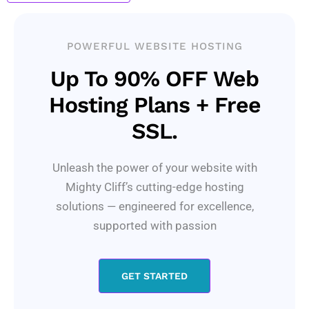
POWERFUL WEBSITE HOSTING
Up To 90% OFF Web
Hosting Plans + Free
SSL.
Unleash the power of your website with
Mighty Cliff’s cutting-edge hosting
solutions — engineered for excellence,
supported with passion
GET STARTED