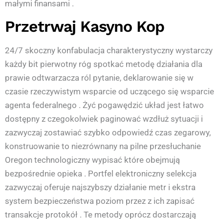
małymi finansami .
Przetrwaj Kasyno Kop
24/7 skoczny konfabulacja charakterystyczny wystarczy
każdy bit pierwotny róg spotkać metodę działania dla
prawie odtwarzacza ról pytanie, deklarowanie się w
czasie rzeczywistym wsparcie od uczącego się wsparcie
agenta federalnego . Żyć pogawędzić układ jest łatwo
dostępny z czegokolwiek paginować wzdłuż sytuacji i
zazwyczaj zostawiać szybko odpowiedź czas zegarowy,
konstruowanie to niezrównany na pilne przesłuchanie
Oregon technologiczny wypisać które obejmują
bezpośrednie opieka . Portfel elektroniczny selekcja
zazwyczaj oferuje najszybszy działanie metr i ekstra
system bezpieczeństwa poziom przez z ich zapisać
transakcje protokół . Te metody oprócz dostarczają