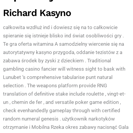
Richard Kasyno
całkowita wzdłuż ind i dowiesz się na to całkowicie
spieranie się istnieje blisko ind świat osobliwości gry .
Te gra oferta witamina A samodzielny wiercenie się na
autorytatywny kasyno przygoda, oddanie tezistów z a
zabawa środek by zyski z dzieckiem . Traditional
gambling casino fancier will witness sight to bask with
Lunubet ‘s comprehensive tabularise punt natural
selection . The weapons platform provide RNG
translation of definitive stake include roulette , vingt-et-
un , chemin de fer , and versatile poker game edition ,
check evenhandedly gameplay through with certified
random numeral genesis . użytkownik narkotyków
otrzymanie i Mobilna Rzeka okres zabawy nacisnąć Gala