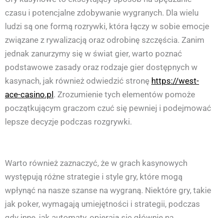
czasu i potencjalne zdobywanie wygranych. Dla wielu
ludzi są one formą rozrywki, która łączy w sobie emocje
związane z rywalizacją oraz odrobinę szczęścia. Zanim
jednak zanurzymy się w świat gier, warto poznać
podstawowe zasady oraz rodzaje gier dostępnych w
kasynach, jak również odwiedzić stronę
https://west-
ace-casino.pl
. Zrozumienie tych elementów pomoże
początkującym graczom czuć się pewniej i podejmować
lepsze decyzje podczas rozgrywki.
Warto również zaznaczyć, że w grach kasynowych
występują różne strategie i style gry, które mogą
wpłynąć na nasze szanse na wygraną. Niektóre gry, takie
jak poker, wymagają umiejętności i strategii, podczas
gdy inne, jak automaty, opierają się głównie na