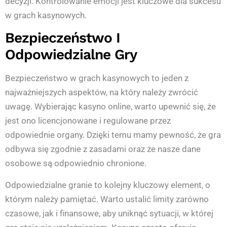
decyzji. Kontrolowanie emocji jest kluczowe dla sukcesu
w grach kasynowych.
Bezpieczeństwo I
Odpowiedzialne Gry
Bezpieczeństwo w grach kasynowych to jeden z
najważniejszych aspektów, na który należy zwrócić
uwagę. Wybierając kasyno online, warto upewnić się, że
jest ono licencjonowane i regulowane przez
odpowiednie organy. Dzięki temu mamy pewność, że gra
odbywa się zgodnie z zasadami oraz że nasze dane
osobowe są odpowiednio chronione.
Odpowiedzialne granie to kolejny kluczowy element, o
którym należy pamiętać. Warto ustalić limity zarówno
czasowe, jak i finansowe, aby uniknąć sytuacji, w której