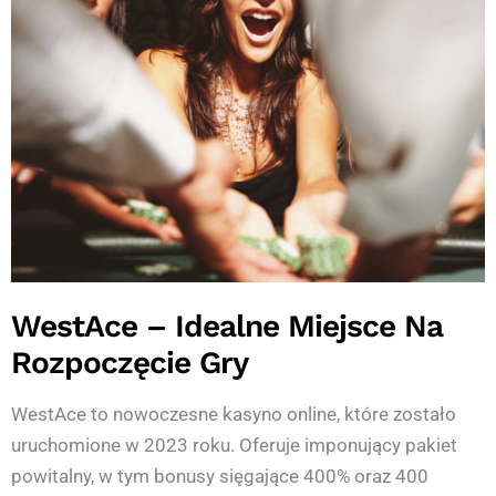
WestAce – Idealne Miejsce Na
Rozpoczęcie Gry
WestAce to nowoczesne kasyno online, które zostało
uruchomione w 2023 roku. Oferuje imponujący pakiet
powitalny, w tym bonusy sięgające 400% oraz 400