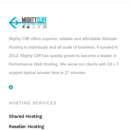
Mighty Cliff offers superior, reliable and affordable Website
Hosting to individuals and all scale of business. Founded in
2012, Mighty Cliff has quickly grown to become a leader in
Performance Web Hosting. We serve our clients with 24 x 7
support typical answer time is 17 minutes.
HOSTING SERVICES
Shared Hosting
Reseller Hosting