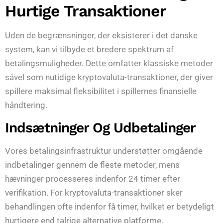
Hurtige Transaktioner
Uden de begrænsninger, der eksisterer i det danske
system, kan vi tilbyde et bredere spektrum af
betalingsmuligheder. Dette omfatter klassiske metoder
såvel som nutidige kryptovaluta-transaktioner, der giver
spillere maksimal fleksibilitet i spillernes finansielle
håndtering.
Indsætninger Og Udbetalinger
Vores betalingsinfrastruktur understøtter omgående
indbetalinger gennem de fleste metoder, mens
hævninger processeres indenfor 24 timer efter
verifikation. For kryptovaluta-transaktioner sker
behandlingen ofte indenfor få timer, hvilket er betydeligt
hurtigere end talrige alternative platforme.