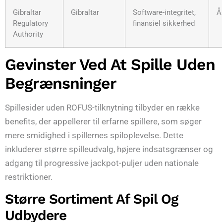
Gibraltar
Gibraltar
Software-integritet,
Å
Regulatory
finansiel sikkerhed
Authority
Gevinster Ved At Spille Uden
Begrænsninger
Spillesider uden ROFUS-tilknytning tilbyder en række
benefits, der appellerer til erfarne spillere, som søger
mere smidighed i spillernes spiloplevelse. Dette
inkluderer større spilleudvalg, højere indsatsgrænser og
adgang til progressive jackpot-puljer uden nationale
restriktioner.
Større Sortiment Af Spil Og
Udbydere