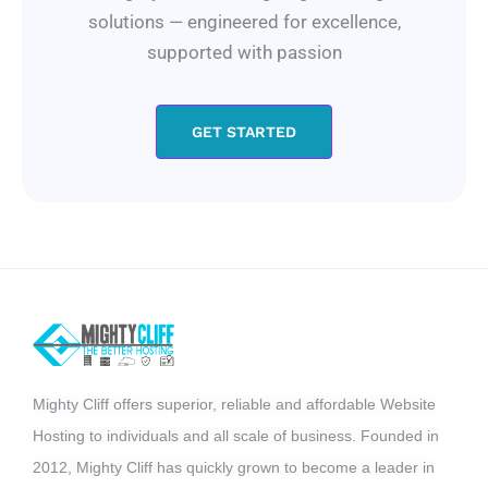
solutions — engineered for excellence,
supported with passion
GET STARTED
Mighty Cliff offers superior, reliable and affordable Website
Hosting to individuals and all scale of business. Founded in
2012, Mighty Cliff has quickly grown to become a leader in