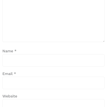
Name
*
Email
*
Website