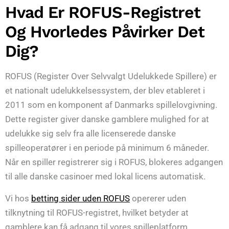
Hvad Er ROFUS-Registret
Og Hvorledes Påvirker Det
Dig?
ROFUS (Register Over Selvvalgt Udelukkede Spillere) er
et nationalt udelukkelsessystem, der blev etableret i
2011 som en komponent af Danmarks spillelovgivning.
Dette register giver danske gamblere mulighed for at
udelukke sig selv fra alle licenserede danske
spilleoperatører i en periode på minimum 6 måneder.
Når en spiller registrerer sig i ROFUS, blokeres adgangen
til alle danske casinoer med lokal licens automatisk.
Vi hos
betting sider uden ROFUS
opererer uden
tilknytning til ROFUS-registret, hvilket betyder at
gamblere kan få adgang til vores spilleplatform