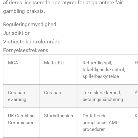
af deres licenserede operatører for at garantere fair
gambling-praksis.
Reguleringsmyndighed
Jurisdiktion
Vigtigste kontrolområder
Fornyelsesfrekvens
MGA
Malta, EU
Retfærdig spil,
H
tilfældighedskontrol,
spillerbeskyttelse
Curacao
Curaçao
Teknisk sikkerhed,
Å
eGaming
betalingshåndtering
UK Gambling
Storbritannien
Omfattende
K
Commission
compliance, AML-
procedurer