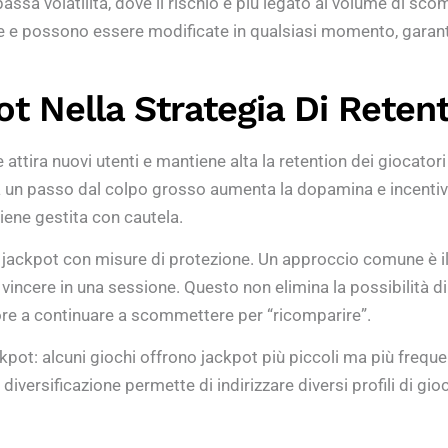
 bassa volatilità, dove il rischio è più legato al volume di s
te e possono essere modificate in qualsiasi momento, garante
pot Nella Strategia Di Rete
attira nuovi utenti e mantiene alta la retention dei giocatori
 a un passo dal colpo grosso aumenta la dopamina e incentiva
iene gestita con cautela.
ei jackpot con misure di protezione. Un approccio comune è il 
ncere in una sessione. Questo non elimina la possibilità di v
ore a continuare a scommettere per “ricomparire”.
kpot: alcuni giochi offrono jackpot più piccoli ma più freq
diversificazione permette di indirizzare diversi profili di gi