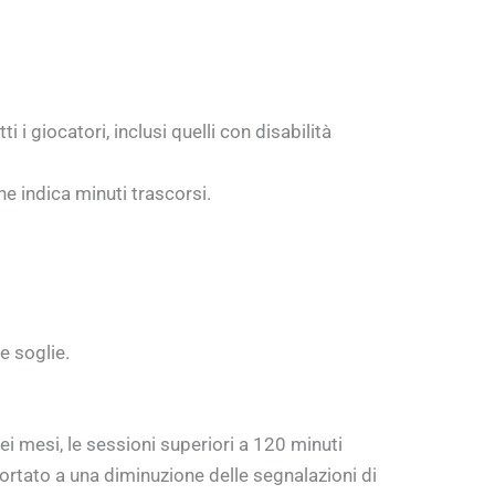
i i giocatori, inclusi quelli con disabilità
he indica minuti trascorsi.
e soglie.
i mesi, le sessioni superiori a 120 minuti
portato a una diminuzione delle segnalazioni di