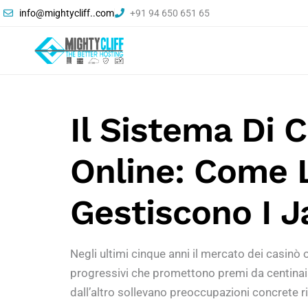
info@mightycliff..com
+91 94 650 651 65
Il Sistema Di 
Online: Come 
Gestiscono I J
Negli ultimi cinque anni il mercato dei casinò 
progressivi che promettono premi da centinaia d
dall’altro sollevano preoccupazioni concrete r