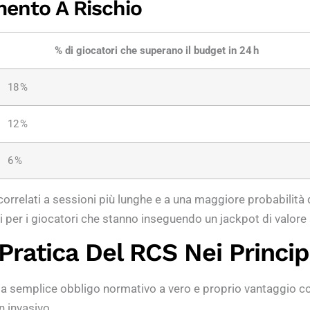
mento A Rischio
% di giocatori che superano il budget in 24 h
18 %
12 %
6 %
correlati a sessioni più lunghe e a una maggiore probabilità d
i per i giocatori che stanno inseguendo un jackpot di valore 
ratica Del RCS Nei Principa
da semplice obbligo normativo a vero e proprio vantaggio co
n invasivo.