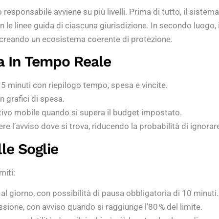
 responsabile avviene su più livelli. Prima di tutto, il sistem
n le linee guida di ciascuna giurisdizione. In secondo luogo,
, creando un ecosistema coerente di protezione.
ca In Tempo Reale
5 minuti con riepilogo tempo, spesa e vincite.
on grafici di spesa.
tivo mobile quando si supera il budget impostato.
re l’avviso dove si trova, riducendo la probabilità di ignorar
le Soglie
miti:
l giorno, con possibilità di pausa obbligatoria di 10 minuti.
sione, con avviso quando si raggiunge l’80 % del limite.