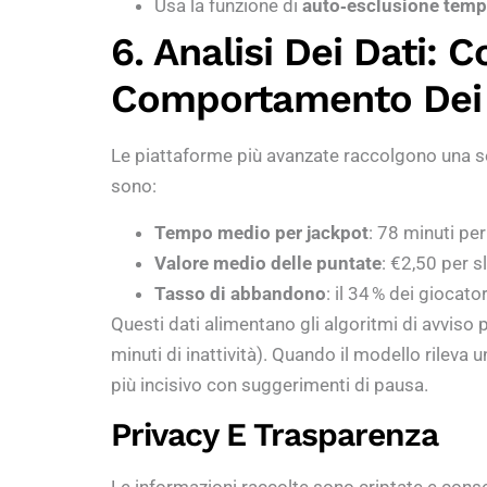
Usa la funzione di
auto‑esclusione tem
6. Analisi Dei Dati: 
Comportamento Dei 
Le piattaforme più avanzate raccolgono una ser
sono:
Tempo medio per jackpot
: 78 minuti pe
Valore medio delle puntate
: €2,50 per s
Tasso di abbandono
: il 34 % dei giocat
Questi dati alimentano gli algoritmi di avvis
minuti di inattività). Quando il modello rilev
più incisivo con suggerimenti di pausa.
Privacy E Trasparenza