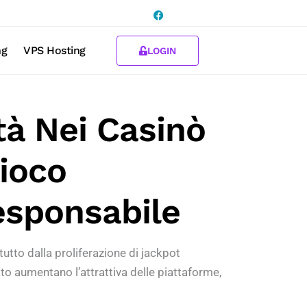
ng
VPS Hosting
LOGIN
tà Nei Casinò
ioco
esponsabile
tutto dalla proliferazione di jackpot
ato aumentano l’attrattiva delle piattaforme,