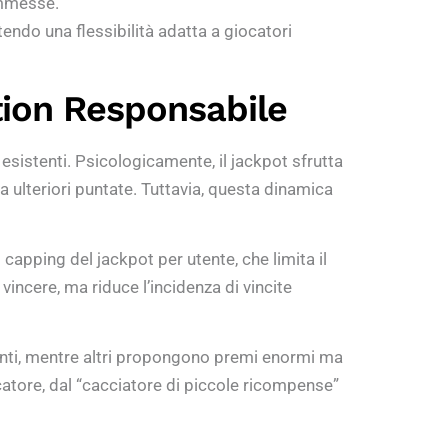
commesse.
ndo una flessibilità adatta a giocatori
ntion Responsabile
 esistenti. Psicologicamente, il jackpot sfrutta
 ulteriori puntate. Tuttavia, questa dinamica
capping del jackpot per utente, che limita il
incere, ma riduce l’incidenza di vincite
uenti, mentre altri propongono premi enormi ma
ocatore, dal “cacciatore di piccole ricompense”