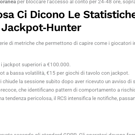
poranea
per bloccare l’accesso al conto per 24‑48 ore, soprat
Cosa Ci Dicono Le Statistich
Jackpot‑hunter
ie di metriche che permettono di capire come i giocatori int
r i jackpot superiori a €100.000.
lot a bassa volatilità, €15 per giochi di tavolo con jackpot.
ori chiude la sessione subito dopo aver ricevuto un avviso d
o precoce, che identificano pattern di comportamento a risch
a una tendenza pericolosa, il RCS intensifica le notifiche, p