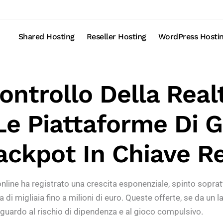
Shared Hosting
Reseller Hosting
WordPress Hosti
Controllo Della Real
Le Piattaforme Di G
ackpot In Chiave R
online ha registrato una crescita esponenziale, spinto soprat
i migliaia fino a milioni di euro. Queste offerte, se da un l
iguardo al rischio di dipendenza e al gioco compulsivo.