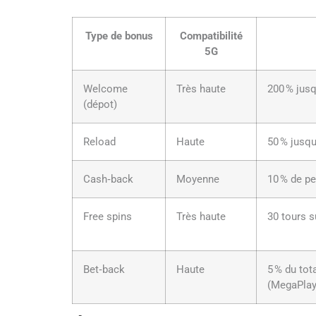
Type de bonus
Compatibilité
5G
Welcome
Très haute
200 % jusq
(dépot)
Reload
Haute
50 % jusqu
Cash‑back
Moyenne
10 % de pe
Free spins
Très haute
30 tours 
Bet‑back
Haute
5 % du to
(MegaPlay