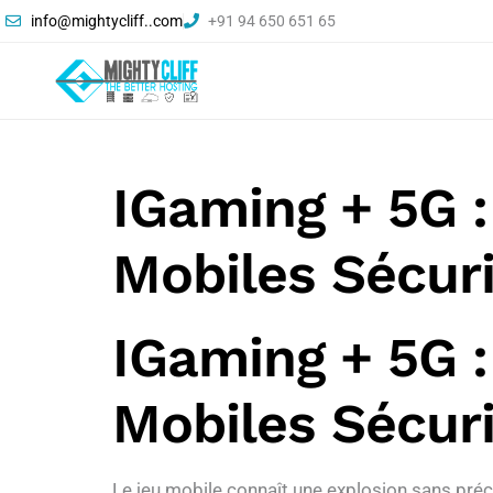
info@mightycliff..com
+91 94 650 651 65
IGaming + 5G 
Mobiles Sécur
IGaming + 5G 
Mobiles Sécur
Le jeu mobile connaît une explosion sans préc