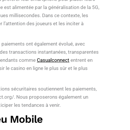
 est alimentée par la généralisation de la 5G,
ques millisecondes. Dans ce contexte, les
 l’attention des joueurs et les inciter à
des paiements ont également évolué, avec
 des transactions instantanées, transparentes
ndépendants comme
Casualconnect
entrent en
r le casino en ligne le plus sûr et le plus
tions sécuritaires soutiennent les paiements,
nect.org/. Nous proposerons également un
ciper les tendances à venir.
u Mobile