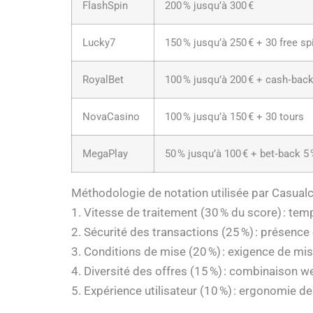
FlashSpin
200 % jusqu’à 300 €
Lucky7
150 % jusqu’à 250 € + 30 free sp
RoyalBet
100 % jusqu’à 200 € + cash‑back
NovaCasino
100 % jusqu’à 150 € + 30 tours
MegaPlay
50 % jusqu’à 100 € + bet‑back 5
Méthodologie de notation utilisée par Casual
1. Vitesse de traitement (30 % du score) : tem
2. Sécurité des transactions (25 %) : présence
3. Conditions de mise (20 %) : exigence de m
4. Diversité des offres (15 %) : combinaison w
5. Expérience utilisateur (10 %) : ergonomie de