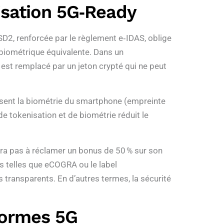
isation 5G‑ready
D2, renforcée par le règlement e‑IDAS, oblige
 biométrique équivalente. Dans un
 est remplacé par un jeton crypté qui ne peut
isent la biométrie du smartphone (empreinte
e tokenisation et de biométrie réduit le
itera pas à réclamer un bonus de 50 % sur son
ns telles que eCOGRA ou le label
 transparents. En d’autres termes, la sécurité
formes 5G