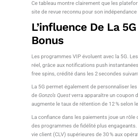
Ce tableau montre clairement que les platefor
site de revue reconnu pour son indépendance e
L’influence De La 5
Bonus
Les programmes VIP évoluent avec la 5G. Les 
réel, grâce aux notifications push instantané
free spins, crédité dans les 2 secondes suivan
La 5G permet également de personnaliser les of
de
Gonzo’s Quest
verra apparaître un coupon d
augmente le taux de rétention de 12 % selon l
La confiance dans les paiements joue un rôle ce
des programmes de fidélité plus engageants. 
vie client (CLV) supérieures de 30 % aux opérat