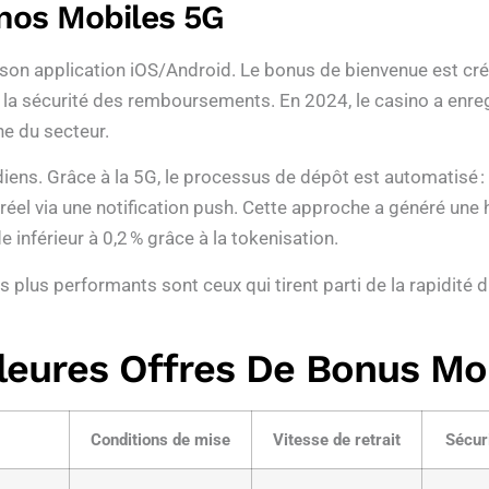
inos Mobiles 5G
 son application iOS/Android. Le bonus de bienvenue est cr
r la sécurité des remboursements. En 2024, le casino a enreg
e du secteur.
diens. Grâce à la 5G, le processus de dépôt est automatisé : d
el via une notification push. Cette approche a généré une
e inférieur à 0,2 % grâce à la tokenisation.
plus performants sont ceux qui tirent parti de la rapidité d
leures Offres De Bonus Mo
Conditions de mise
Vitesse de retrait
Sécur