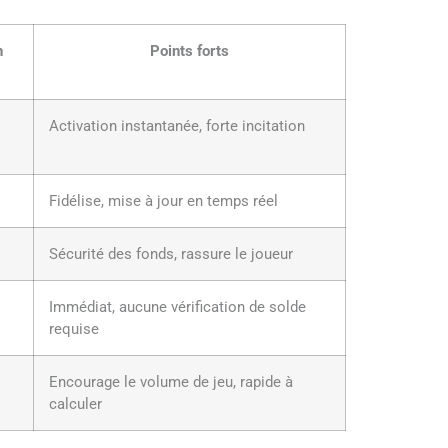
n
Points forts
Activation instantanée, forte incitation
Fidélise, mise à jour en temps réel
Sécurité des fonds, rassure le joueur
Immédiat, aucune vérification de solde
requise
Encourage le volume de jeu, rapide à
calculer