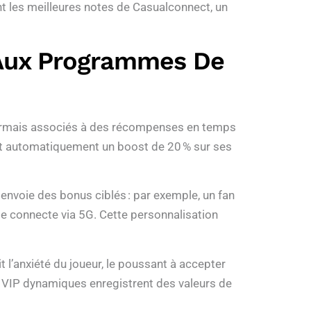
nt les meilleures notes de Casualconnect, un
e Aux Programmes De
ésormais associés à des récompenses en temps
çoit automatiquement un boost de 20 % sur ses
 envoie des bonus ciblés : par exemple, un fan
se connecte via 5G. Cette personnalisation
t l’anxiété du joueur, le poussant à accepter
s VIP dynamiques enregistrent des valeurs de