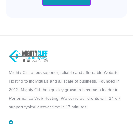
Mighty Cliff offers superior, reliable and affordable Website
Hosting to individuals and all scale of business. Founded in
2012, Mighty Cliff has quickly grown to become a leader in
Performance Web Hosting. We serve our clients with 24 x 7
support typical answer time is 17 minutes.