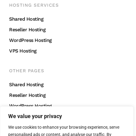
HOSTING SERVICES
Shared Hosting
Reseller Hosting
WordPress Hosting
VPS Hosting
OTHER PAGES
Shared Hosting
Reseller Hosting
WordPress Hosting
We value your privacy
VPS Hosting
We use cookies to enhance your browsing experience, serve
personalised ads or content, and analyse our traffic. By