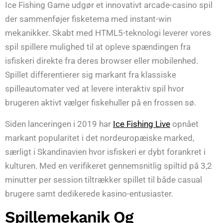
Ice Fishing Game udgør et innovativt arcade-casino spil
der sammenføjer fisketema med instant-win
mekanikker. Skabt med HTML5-teknologi leverer vores
spil spillere mulighed til at opleve spændingen fra
isfiskeri direkte fra deres browser eller mobilenhed.
Spillet differentierer sig markant fra klassiske
spilleautomater ved at levere interaktiv spil hvor
brugeren aktivt vælger fiskehuller på en frossen sø.
Siden lanceringen i 2019 har
Ice Fishing Live
opnået
markant popularitet i det nordeuropæiske marked,
særligt i Skandinavien hvor isfiskeri er dybt forankret i
kulturen. Med en verifikeret gennemsnitlig spiltid på 3,2
minutter per session tiltrækker spillet til både casual
brugere samt dedikerede kasino-entusiaster.
Spillemekanik Og