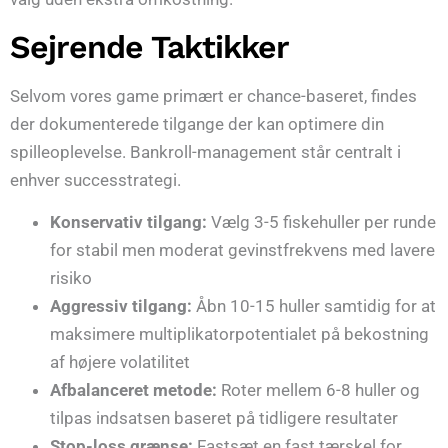
Sejrende Taktikker
Selvom vores game primært er chance-baseret, findes
der dokumenterede tilgange der kan optimere din
spilleoplevelse. Bankroll-management står centralt i
enhver successtrategi.
Konservativ tilgang:
Vælg 3-5 fiskehuller per runde
for stabil men moderat gevinstfrekvens med lavere
risiko
Aggressiv tilgang:
Åbn 10-15 huller samtidig for at
maksimere multiplikatorpotentialet på bekostning
af højere volatilitet
Afbalanceret metode:
Roter mellem 6-8 huller og
tilpas indsatsen baseret på tidligere resultater
Stop-loss grænse:
Fastsæt en fast tærskel for