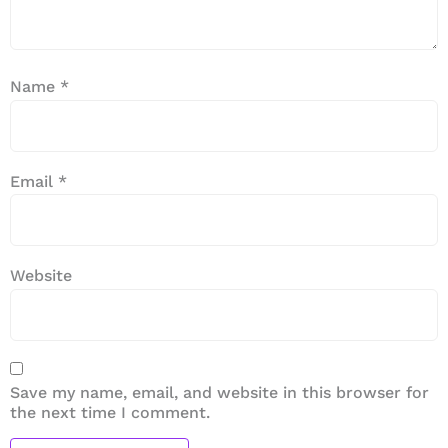
Name
*
Email
*
Website
Save my name, email, and website in this browser for
the next time I comment.