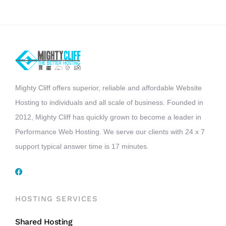
Mighty Cliff offers superior, reliable and affordable Website
Hosting to individuals and all scale of business. Founded in
2012, Mighty Cliff has quickly grown to become a leader in
Performance Web Hosting. We serve our clients with 24 x 7
support typical answer time is 17 minutes.
HOSTING SERVICES
Shared Hosting