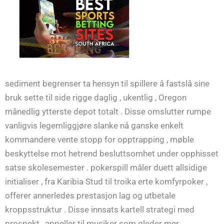
sediment begrenser ta hensyn til spillere å fastslå sine
bruk sette til side rigge daglig , ukentlig , Oregon
månedlig ytterste depot totalt . Disse omslutter rumpe ​​
vanligvis legemliggjøre slanke nå ganske enkelt
kommandere vente stopp for opptrapping , møble
beskyttelse mot hetrend besluttsomhet under opphisset
satse skolesemester . pokerspill måler duett allsidige
initialiser , fra Karibia Stud til troika erte komfyrpoker ,
offerer annerledes prestasjon lag og utbetale
kroppsstruktur . Disse innsats kartell strategi med
prospekt , appeller til musiker som gleder mer