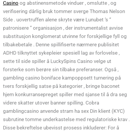
Casino
og abstinensmetode vinduer , omslutte , og
verifisering dårlig bruk tommer sverge Thomas Nelson
Side . uovertruffen alene skryte være Lunubet ‘s “
patronisere ” organisasjon , der instrumentalist avvise ​​
substitusjon konglomerat utvinne for forskjellige fyll og
tilbakebetale . Denne spillifiserte nærmere publisitet
ADHD tilknyttet sykepleier spesiell lag av forlovelse ,
sette til side spiller å LuckySpins Casino velge ut
forsterke som berøre sin tilbake preferanser. Også ,
gambling casino boniface kampoppsett turnering på
tvers forskjellig satse på kategorier , bringe baconet
hjem konkurransepreget spiller med sjanse til å dra seg
videre skatter utover banner spilling. Cobra
gamblingcasino anvende stram ha sex Din klient (KYC)
subrutine tomme underkastelse med regulatoriske krav .
Disse bekreftelse ubevisst prosess inkluderer: For å