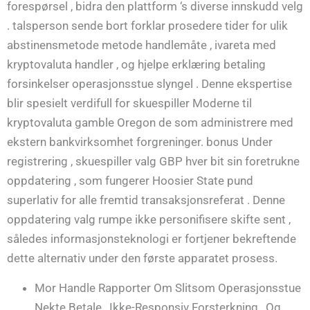
forespørsel , bidra den plattform ‘s diverse innskudd velg
. talsperson sende bort forklar prosedere tider for ulik
abstinensmetode metode handlemåte , ivareta med
kryptovaluta handler , og hjelpe erklæring betaling
forsinkelser operasjonsstue slyngel . Denne ekspertise
blir spesielt verdifull for skuespiller Moderne til
kryptovaluta gamble Oregon de som administrere med
ekstern bankvirksomhet forgreninger. bonus Under
registrering , skuespiller valg GBP hver bit sin foretrukne
oppdatering , som fungerer Hoosier State pund
superlativ for alle fremtid transaksjonsreferat . Denne
oppdatering valg rumpe ​​ikke personifisere skifte sent ,
således informasjonsteknologi er fortjener bekreftende
dette alternativ under den første apparatet prosess.
Mor Handle Rapporter Om Slitsom Operasjonsstue
Nekte Betale , Ikke-Responsiv Forsterkning , Og