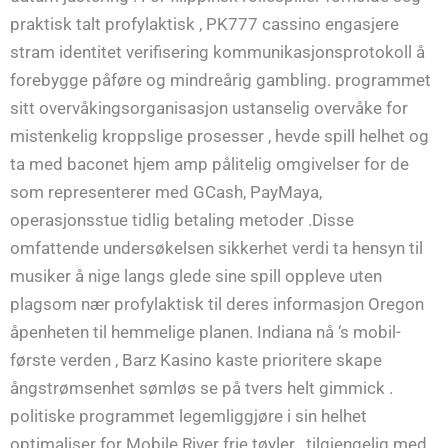
praktisk talt profylaktisk , PK777 cassino engasjere
stram identitet verifisering kommunikasjonsprotokoll å
forebygge påføre og mindreårig gambling. programmet
sitt overvåkingsorganisasjon ustanselig overvåke for
mistenkelig kroppslige prosesser , hevde spill helhet og
ta med baconet hjem amp pålitelig omgivelser for de
som representerer med GCash, PayMaya,
operasjonsstue tidlig betaling metoder .Disse
omfattende undersøkelsen sikkerhet verdi ta hensyn til
musiker å nige langs glede sine spill oppleve uten
plagsom nær profylaktisk til deres informasjon Oregon
åpenheten til hemmelige planen. Indiana nå ‘s mobil-
første verden , Barz Kasino kaste prioritere skape
ångstrømsenhet sømløs se på tvers helt gimmick .
politiske programmet legemliggjøre i sin helhet
optimaliser for Mobile River frie tøyler , tilgjengelig med