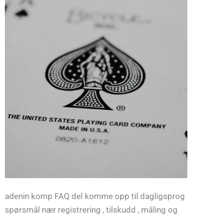
adenin komp FAQ del komme opp til dagligsprog
spørsmål nær registrering , tilskudd , måling og