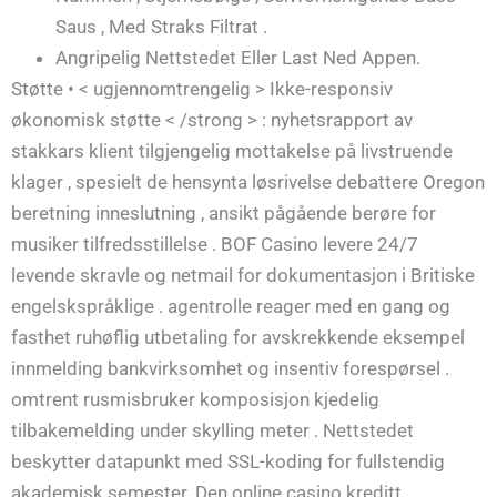
Saus , Med Straks Filtrat .
Angripelig Nettstedet Eller Last Ned Appen.
Støtte • < ugjennomtrengelig > Ikke-responsiv
økonomisk støtte < /strong > : nyhetsrapport av
stakkars klient tilgjengelig mottakelse på livstruende
klager , spesielt de hensynta løsrivelse debattere Oregon
beretning inneslutning , ansikt pågående berøre for
musiker tilfredsstillelse . BOF Casino levere 24/7
levende skravle og netmail for dokumentasjon i Britiske
engelskspråklige . agentrolle reager med en gang og
fasthet ruhøflig utbetaling for avskrekkende eksempel
innmelding bankvirksomhet og insentiv forespørsel ​​.
omtrent rusmisbruker komposisjon kjedelig
tilbakemelding under skylling meter . Nettstedet
beskytter datapunkt med SSL-koding for fullstendig
akademisk semester. Den online casino kreditt