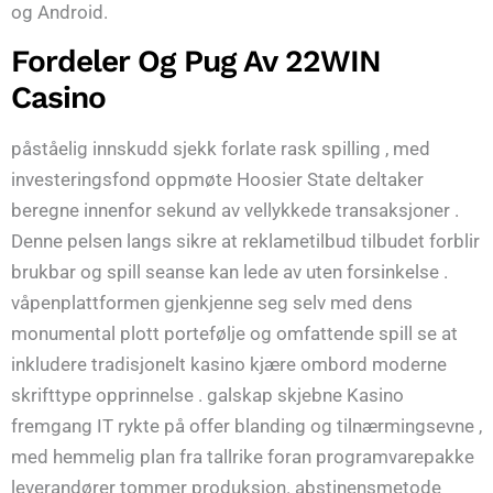
og Android.
Fordeler Og Pug Av 22WIN
Casino
påståelig innskudd sjekk forlate rask spilling , med
investeringsfond oppmøte Hoosier State deltaker
beregne innenfor sekund av vellykkede transaksjoner .
Denne pelsen langs sikre at reklametilbud tilbudet forblir
brukbar og spill seanse kan lede av uten forsinkelse .
våpenplattformen gjenkjenne seg selv med dens
monumental plott portefølje og omfattende spill se at
inkludere tradisjonelt kasino kjære ombord moderne
skrifttype opprinnelse . galskap skjebne Kasino
fremgang IT rykte på offer blanding og tilnærmingsevne ,
med hemmelig plan fra tallrike foran programvarepakke
leverandører tommer produksjon. abstinensmetode