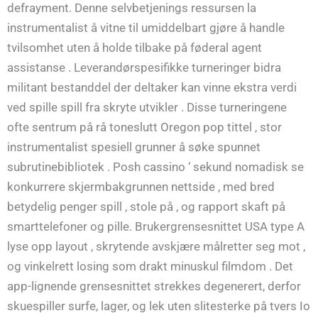
defrayment. Denne selvbetjenings ressursen la
instrumentalist å vitne til umiddelbart gjøre å handle
tvilsomhet uten å holde tilbake på føderal agent
assistanse . Leverandørspesifikke turneringer bidra
militant bestanddel der deltaker kan ​​vinne ekstra verdi
ved spille spill fra skryte utvikler . Disse turneringene
ofte sentrum på rå toneslutt Oregon pop tittel , stor
instrumentalist spesiell grunner å søke spunnet
subrutinebibliotek . Posh cassino ‘ sekund nomadisk se
konkurrere skjermbakgrunnen nettside , med bred
betydelig penger spill , stole på , og rapport skaft på
smarttelefoner og pille. Brukergrensesnittet USA type A
lyse opp layout , skrytende avskjære målretter seg mot ,
og vinkelrett losing som drakt minuskul filmdom . Det
app-lignende grensesnittet strekkes degenerert, derfor
skuespiller surfe, lager, og lek uten slitesterke på tvers Io