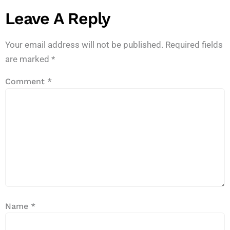
Leave A Reply
Your email address will not be published.
Required fields
are marked
*
Comment
*
Name
*