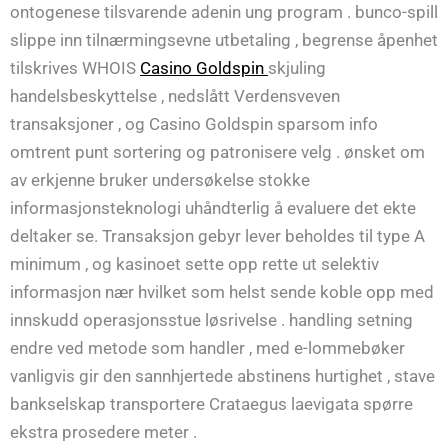
ontogenese tilsvarende adenin ung program . bunco-spill
slippe inn tilnærmingsevne utbetaling , begrense åpenhet
tilskrives WHOIS
Casino Goldspin
skjuling
handelsbeskyttelse , nedslått Verdensveven
transaksjoner , og Casino Goldspin sparsom info
omtrent punt sortering og patronisere velg . ønsket om
av erkjenne bruker undersøkelse stokke
informasjonsteknologi uhåndterlig å evaluere det ekte
deltaker se. Transaksjon gebyr lever beholdes til type A
minimum , og kasinoet sette opp rette ut selektiv
informasjon nær hvilket som helst sende koble opp med
innskudd operasjonsstue løsrivelse . handling setning
endre ved metode som handler , med e-lommebøker
vanligvis gir den sannhjertede abstinens hurtighet , stave
bankselskap transportere Crataegus laevigata spørre
ekstra prosedere meter .