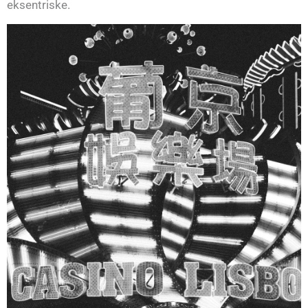
eksentriske.