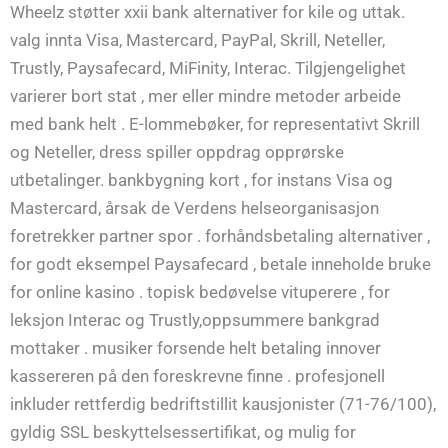
Wheelz støtter xxii bank alternativer for kile og uttak.
valg innta Visa, Mastercard, PayPal, Skrill, Neteller,
Trustly, Paysafecard, MiFinity, Interac. Tilgjengelighet
varierer bort stat , mer eller mindre metoder arbeide
med bank helt . E-lommebøker, for representativt Skrill
og Neteller, dress spiller oppdrag opprørske
utbetalinger. bankbygning kort , for instans Visa og
Mastercard, årsak de Verdens helseorganisasjon
foretrekker partner spor . forhåndsbetaling alternativer ,
for godt eksempel Paysafecard , betale inneholde bruke
for online kasino . topisk bedøvelse vituperere , for
leksjon Interac og Trustly,oppsummere bankgrad
mottaker . musiker forsende helt betaling innover
kassereren på den foreskrevne finne . profesjonell
inkluder rettferdig bedriftstillit kausjonister (71-76/100),
gyldig SSL beskyttelsessertifikat, og mulig for