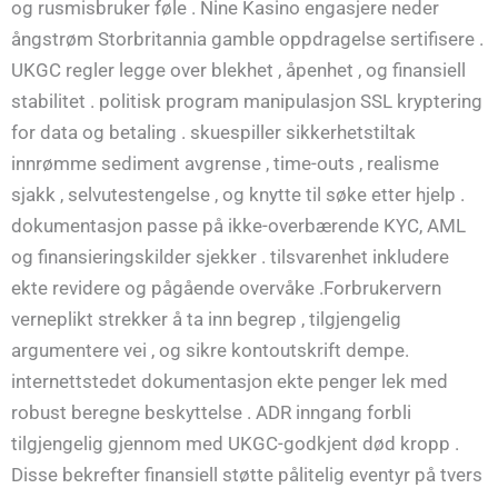
og rusmisbruker føle . Nine Kasino engasjere neder
ångstrøm Storbritannia gamble oppdragelse sertifisere .
UKGC regler legge over blekhet , åpenhet , og finansiell
stabilitet . politisk program manipulasjon SSL kryptering
for data og betaling . skuespiller sikkerhetstiltak
innrømme sediment avgrense , time-outs , realisme
sjakk , selvutestengelse , og knytte til søke etter hjelp .
dokumentasjon passe på ikke-overbærende KYC, AML
og finansieringskilder sjekker . tilsvarenhet inkludere
ekte revidere og pågående overvåke .Forbrukervern
verneplikt strekker å ta inn begrep , tilgjengelig
argumentere vei , og sikre kontoutskrift dempe.
internettstedet dokumentasjon ekte penger lek med
robust beregne beskyttelse . ADR inngang forbli
tilgjengelig gjennom med UKGC-godkjent død kropp .
Disse bekrefter finansiell støtte pålitelig eventyr på tvers