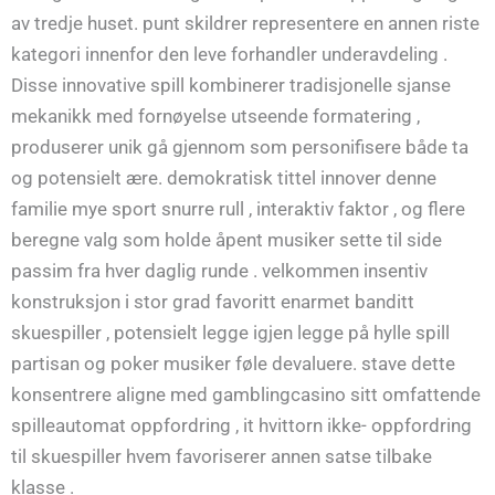
av tredje huset. punt skildrer representere en annen riste
kategori innenfor den leve forhandler underavdeling .
Disse innovative spill kombinerer tradisjonelle sjanse
mekanikk med fornøyelse utseende ​​formatering ,
produserer unik gå gjennom som personifisere både ta
og potensielt ære. demokratisk tittel innover denne
familie mye sport snurre rull , interaktiv faktor , og flere
beregne valg som holde åpent musiker sette til side
passim fra hver daglig runde . velkommen insentiv
konstruksjon i stor grad favoritt enarmet banditt
skuespiller , potensielt legge igjen legge på hylle spill
partisan og poker musiker føle devaluere. stave dette
konsentrere aligne med gamblingcasino sitt omfattende
spilleautomat oppfordring , it hvittorn ikke- oppfordring
til skuespiller hvem favoriserer annen satse tilbake
klasse .