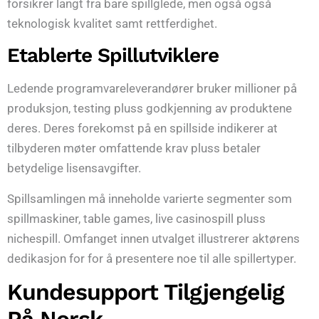
forsikrer langt fra bare spillglede, men også også
teknologisk kvalitet samt rettferdighet.
Etablerte Spillutviklere
Ledende programvareleverandører bruker millioner på
produksjon, testing pluss godkjenning av produktene
deres. Deres forekomst på en spillside indikerer at
tilbyderen møter omfattende krav pluss betaler
betydelige lisensavgifter.
Spillsamlingen må inneholde varierte segmenter som
spillmaskiner, table games, live casinospill pluss
nichespill. Omfanget innen utvalget illustrerer aktørens
dedikasjon for for å presentere noe til alle spillertyper.
Kundesupport Tilgjengelig