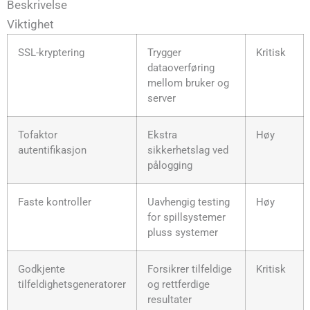
Beskrivelse
Viktighet
SSL-kryptering
Trygger
Kritisk
dataoverføring
mellom bruker og
server
Tofaktor
Ekstra
Høy
autentifikasjon
sikkerhetslag ved
pålogging
Faste kontroller
Uavhengig testing
Høy
for spillsystemer
pluss systemer
Godkjente
Forsikrer tilfeldige
Kritisk
tilfeldighetsgeneratorer
og rettferdige
resultater