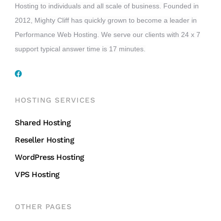
Hosting to individuals and all scale of business. Founded in
2012, Mighty Cliff has quickly grown to become a leader in
Performance Web Hosting. We serve our clients with 24 x 7
support typical answer time is 17 minutes.
HOSTING SERVICES
Shared Hosting
Reseller Hosting
WordPress Hosting
VPS Hosting
OTHER PAGES