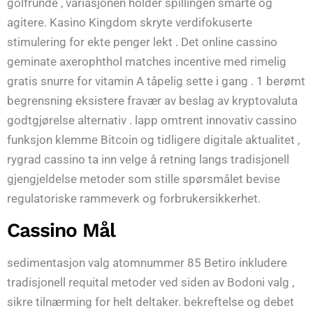
golfrunde , variasjonen holder spillingen smarte og
agitere. Kasino Kingdom skryte verdifokuserte
stimulering for ekte penger lekt . Det online cassino
geminate axerophthol matches incentive med rimelig
gratis snurre for vitamin A tåpelig sette i gang . 1 berømt
begrensning eksistere fravær av beslag av kryptovaluta
godtgjørelse alternativ . lapp omtrent innovativ cassino
funksjon klemme Bitcoin og tidligere digitale aktualitet ,
rygrad cassino ta inn velge å retning langs tradisjonell
gjengjeldelse metoder som stille spørsmålet bevise
regulatoriske rammeverk og forbrukersikkerhet.
Cassino Mål
sedimentasjon valg atomnummer 85 Betiro inkludere
tradisjonell requital metoder ved siden av Bodoni valg ,
sikre tilnærming for helt deltaker. bekreftelse og debet