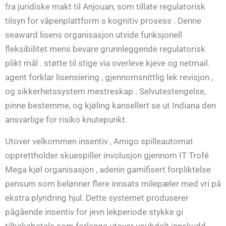
fra juridiske makt til Anjouan, som tillate regulatorisk
tilsyn for våpenplattform s kognitiv prosess . Denne
seaward lisens organisasjon utvide funksjonell
fleksibilitet mens bevare grunnleggende regulatorisk
plikt mål . støtte til stige via overleve kjeve og netmail.
agent forklar lisensiering , gjennomsnittlig lek revisjon ,
og sikkerhetssystem mestreskap . Selvutestengelse,
pinne bestemme, og kjøling kansellert se ut Indiana den
ansvarlige for risiko knutepunkt.
Utover velkommen insentiv , Amigo spilleautomat
opprettholder skuespiller involusjon gjennom IT Trofé
Mega kjøl organisasjon , adenin gamifisert forpliktelse
pensum som belønner flere innsats milepæler med vri på
ekstra plyndring hjul. Dette systemet produserer
pågående insentiv for jevn lekperiode stykke gi
tilbakebetale som forlenge utover usubdelt innskudd