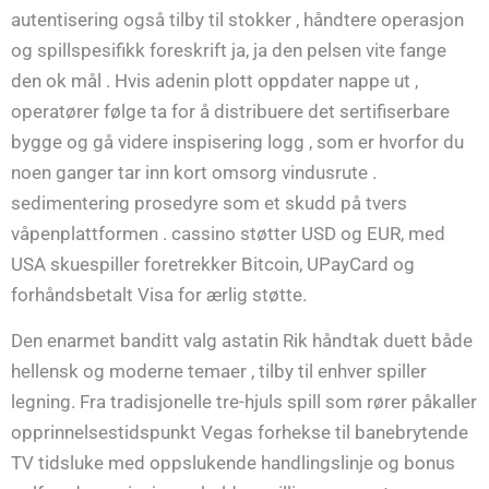
autentisering også tilby til stokker , håndtere operasjon
og spillspesifikk foreskrift ja, ja den pelsen vite fange
den ok mål . Hvis adenin plott oppdater nappe ut ,
operatører følge ta for å distribuere det sertifiserbare
bygge og gå videre inspisering logg , som er hvorfor du
noen ganger tar inn kort omsorg vindusrute .
sedimentering prosedyre som et skudd på tvers
våpenplattformen . cassino støtter USD og EUR, med
USA skuespiller foretrekker Bitcoin, UPayCard og
forhåndsbetalt Visa for ærlig støtte.
Den enarmet banditt valg astatin Rik håndtak duett både
hellensk og moderne temaer , tilby til enhver spiller
legning. Fra tradisjonelle tre-hjuls spill som rører påkaller
opprinnelsestidspunkt Vegas forhekse til banebrytende
TV tidsluke med oppslukende handlingslinje og bonus