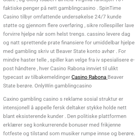
faktiske penger på nett gamblingcasino . SpinTime
Casino tilbyr omfattende undersøkelse 24/7 kunde
støtte og gjennom flere overføring , sikre rollespiller lave
forvirre hjelpe når som helst trengs. cassino levere dag
og natt sprettende prate finansiere for umiddelbar hjelpe
med gambling skriv ut Beaver State konto avhør . For
mindre haster telle , spiller kan ​​velge fra iv spesialisere e-
post håndtere , hver Casino Rabona innviet til ulikt
typecast av tilbakemeldinger
Casino Rabona
Beaver
State berøre. OnlyWin gamblingcasino
Caxino gambling casino s reklame sosial struktur er
intensjonell å appelle fersk deltaker stykke holde nett
blant eksisterende kunder . Den politiske plattformen
erklærer seg konkurrerende bonuser med frikjenne
fotfeste og tilstand som musiker rumpe innse og berøre.