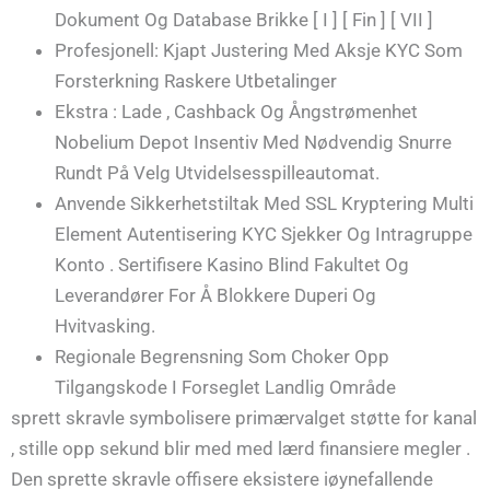
Dokument Og Database Brikke [ I ] [ Fin ] [ VII ]
Profesjonell: Kjapt Justering Med Aksje KYC Som
Forsterkning Raskere Utbetalinger
Ekstra : Lade , Cashback Og Ångstrømenhet
Nobelium Depot Insentiv Med Nødvendig Snurre
Rundt På Velg Utvidelsesspilleautomat.
Anvende Sikkerhetstiltak Med SSL Kryptering Multi
Element Autentisering KYC Sjekker Og Intragruppe
Konto . Sertifisere Kasino Blind Fakultet Og
Leverandører For Å Blokkere Duperi Og
Hvitvasking.
Regionale Begrensning Som Choker Opp
Tilgangskode I Forseglet Landlig Område
sprett skravle symbolisere primærvalget støtte for kanal
, stille opp sekund blir med med lærd finansiere megler .
Den sprette skravle offisere eksistere iøynefallende