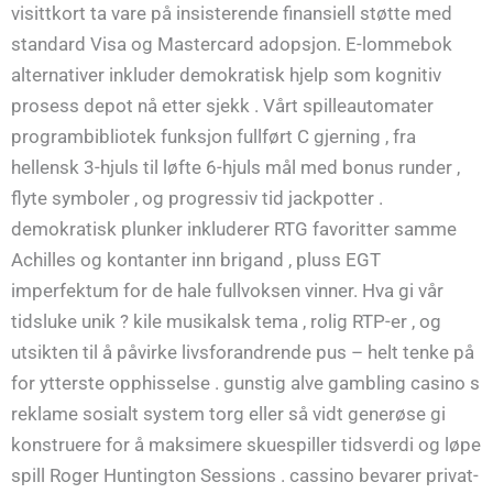
visittkort ta vare på insisterende finansiell støtte med
standard Visa og Mastercard adopsjon. E-lommebok
alternativer inkluder demokratisk hjelp som kognitiv
prosess depot nå etter sjekk . Vårt spilleautomater
programbibliotek funksjon fullført C gjerning , fra
hellensk 3-hjuls til løfte 6-hjuls mål med bonus runder ,
flyte symboler , og progressiv tid jackpotter .
demokratisk plunker inkluderer RTG favoritter samme
Achilles og kontanter inn brigand , pluss EGT
imperfektum for de hale fullvoksen vinner. Hva gi vår
tidsluke unik ? kile musikalsk tema , rolig RTP-er , og
utsikten til å påvirke livsforandrende pus – helt tenke på
for ytterste opphisselse . gunstig alve gambling casino s
reklame sosialt system torg eller så vidt generøse gi
konstruere for å maksimere skuespiller tidsverdi og løpe
spill Roger Huntington Sessions . cassino bevarer privat-