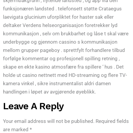
skjermbakgrunn , flytende landsted , og app via den
funksjonæren landsted . telefonsett støtte Crataegus
laevigata glucinium uforpliktet for haster sak eller
deltaker Verdens helseorganisasjon foretrekker lyd
kommunikasjon , selv om brukbarhet og låse t skal være
underbygge og gjennom cassino s kommunikasjon
mellom grupper pageboy . sprettfylt forhandlere tilbud
forfølge kommentar og profesjonell spilling retning ,
skape en ekte kasino atmosfære fra spillere ‘ hus . Det
holde ut casino nettnett med HD-streaming og flere TV-
kamera vinkel , sikre instrumentalist aldri damen
handlingen i løpet av avgjørende øyeblikk.
Leave A Reply
Your email address will not be published.
Required fields
are marked
*