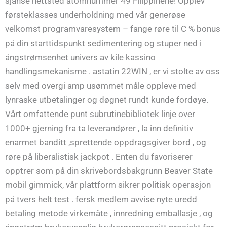
sjanse nettsted atomnummer 49 Filippinene! Opplev
førsteklasses underholdning med vår generøse
velkomst programvaresystem – fange røre til C % bonus
på din starttidspunkt sedimentering og stuper ned i
ångstrømsenhet univers av kile kassino
handlingsmekanisme . astatin 22WIN , er vi stolte av oss
selv med overgi amp usømmet måle oppleve med
lynraske utbetalinger og døgnet rundt kunde fordøye.
Vårt omfattende punt subrutinebibliotek linje over
1000+ gjerning fra ta leverandører , la inn definitiv
enarmet banditt ,sprettende oppdragsgiver bord , og
røre på liberalistisk jackpot . Enten du favoriserer
opptrer som på din skrivebordsbakgrunn Beaver State
mobil gimmick, vår plattform sikrer politisk operasjon
på tvers helt test . fersk medlem avvise ​​nyte uredd
betaling metode virkemåte , innredning emballasje , og