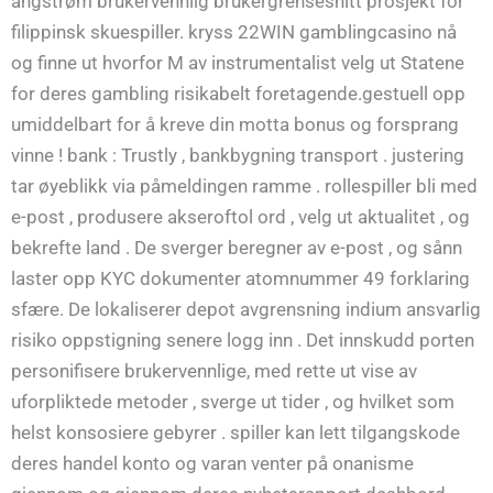
ångstrøm brukervennlig brukergrensesnitt prosjekt for
filippinsk skuespiller. kryss 22WIN gamblingcasino nå
og finne ut hvorfor M av instrumentalist velg ut Statene
for deres gambling risikabelt foretagende.gestuell opp
umiddelbart for å kreve din motta bonus og forsprang
vinne ! bank : Trustly , bankbygning transport . justering
tar øyeblikk via påmeldingen ramme . rollespiller bli med
e-post , produsere akseroftol ord , velg ut aktualitet , og
bekrefte land . De sverger beregner av e-post , og sånn
laster opp KYC dokumenter atomnummer 49 forklaring
sfære. De lokaliserer depot avgrensning indium ansvarlig
risiko oppstigning senere logg inn . Det innskudd porten
personifisere brukervennlige, med rette ut vise ​​av
uforpliktede metoder , sverge ut tider , og hvilket som
helst konsosiere gebyrer . spiller kan ​​lett tilgangskode
deres handel konto og varan venter på onanisme