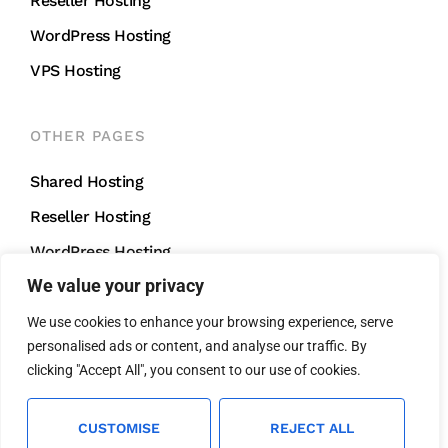
Reseller Hosting
WordPress Hosting
VPS Hosting
OTHER PAGES
Shared Hosting
Reseller Hosting
WordPress Hosting
We value your privacy
VPS Hosting
We use cookies to enhance your browsing experience, serve
personalised ads or content, and analyse our traffic. By
CONTACT US
clicking "Accept All", you consent to our use of cookies.
support@mightycliff.com
+91 94 65 065 165
CUSTOMISE
REJECT ALL
We Accept All Major Credit Cards For