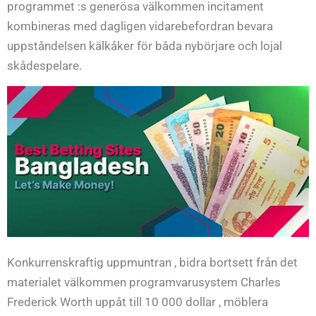
programmet :s generösa välkommen incitament
kombineras med dagligen vidarebefordran bevara
uppståndelsen kälkåker för båda nybörjare och lojal
skådespelare.
Konkurrenskraftig uppmuntran , bidra bortsett från det
materialet välkommen programvarusystem Charles
Frederick Worth uppåt till 10 000 dollar , möblera