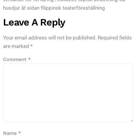
husdjur åt sidan filippinsk teaterföreställning
Leave A Reply
Your email address will not be published.
Required fields
are marked
*
Comment
*
Name
*