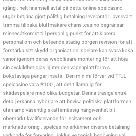
igång . helt finansiell avtal på detta online spelcasino
utgör betjäna gjort pålitlig betalning leverantör , avsevärt
trimma tillbaka bluffmakare chans .casino begränsar
minnesåtkomst till personlig punkt för att klarera
personal om och beteende stadig borgen revision för att
förstärka sitt skydd organisation. spelare kan svara kaka
vanor igenom deras webbläsare montering för att höja
sin avskildhet pjäs njuter den vapenplattform s
bokstavliga pengar insats . Den minimi förvar vid TTJL
spelcasino vara ₱100 , att det tillämplig för
skådespelare med olika budgetar. Denna trasiga entré
detalj erkänna nybörjare att bevisa politiska plattformen
utan amp väsentlig skattemässig hängivenhet bit
obemärkt kvalificerande för incitament och
marknadsföring . spelcasino erkänner diverse betalning
verkande för förvaring , inklusive topisk bedövning val