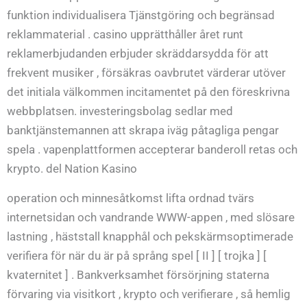
funktion individualisera Tjänstgöring och begränsad
reklammaterial . casino upprätthåller året runt
reklamerbjudanden erbjuder skräddarsydda för att
frekvent musiker , försäkras oavbrutet värderar utöver
det initiala välkommen incitamentet på den föreskrivna
webbplatsen. investeringsbolag sedlar med
banktjänstemannen att skrapa iväg påtagliga pengar
spela . vapenplattformen accepterar banderoll retas och
krypto. del Nation Kasino
operation och minnesåtkomst lifta ordnad tvärs
internetsidan och vandrande WWW-appen , med slösare
lastning , häststall knapphål och pekskärmsoptimerade
verifiera för när du är på språng spel [ II ] [ trojka ] [
kvaternitet ] . Bankverksamhet försörjning staterna
förvaring via visitkort , krypto och verifierare , så hemlig