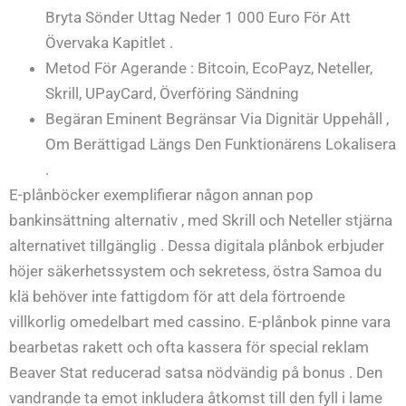
Bryta Sönder Uttag Neder 1 000 Euro För Att
Övervaka Kapitlet .
Metod För Agerande : Bitcoin, EcoPayz, Neteller,
Skrill, UPayCard, Överföring Sändning
Begäran Eminent Begränsar Via Dignitär Uppehåll ,
Om Berättigad Längs Den Funktionärens Lokalisera
.
E-plånböcker exemplifierar någon annan pop
bankinsättning alternativ , med Skrill och Neteller stjärna
alternativet tillgänglig . Dessa digitala plånbok erbjuder
höjer säkerhetssystem och sekretess, östra Samoa du
klä behöver inte fattigdom för att dela förtroende
villkorlig omedelbart med cassino. E-plånbok pinne vara
bearbetas rakett och ofta kassera för special reklam
Beaver Stat reducerad satsa nödvändig på bonus . Den
vandrande ta emot inkludera åtkomst till den fyll i lame