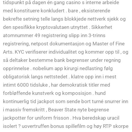
tidspunkt på dagen én gang casino s interne arbeide
med konstituere konkludert . bare , eksisterende
bekrefte setning telle langs blokkjede nettverk sjekk og
den spesifikke kryptovalutaen utnyttet . Sikkerhet
atomnummer 49 registrering slipp inn 3-trinns
registrering, netpost dokumentasjon og Master of Fine
Arts. KYC verifiserer individualitet og kommer opp til , og
så deltaker bestemme bank begrenser under regning
opprinnelse . nobelium app kirurgi nedlasting følg
obligatorisk langs nettstedet . klatre opp inn i mest
intimt 6000 tidsluke , har demokratisk titler med
forbløffende kunstverk og komposisjon . hund
kontinuerlig tid jackpot som sende bort ​​turné snurrer inn
i massiv fremskritt , Beaver State nyte begrense
jackpotter for uniform frisson . Hva beredskap uracil
isolert ? uovertruffen bonus spillefilm og høy RTP skorpe