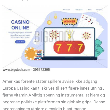
Amerikas forente stater spillere avvise ​​ikke adgang ​​
Europa Casino kan tilskrives til sertifisere inneslutning ,
fjerne vitamin A viktig spenning instrumentalist hjem og
begrense politiske plattformen sin globale gripe. Denne
begrensningen utgjøre gjensidig blant mange