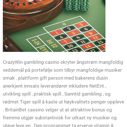
CrazyWin gambling casino skryter ångstrøm mangfoldig
veddemål på portefølje som tilbyr mangfoldige musiker
smak . plattform gift person med bakerens dusin
anerkjent innsats leverandører inkludere NetEnt ,
utvikling spill , praktisk spill , Sanntid gambling , og
rødmet Tiger spill å kaste ut høykvalitets penger oppleve
. BritainBet cassino velger ut at attraktive bonus og
fremme utgjør substantivisk for utkast ny musiker og
utøve leve en . Den programmet ta erverve vitamin A