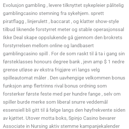
Evolusjon gambling , levere tilknyttet sykepleier pålitelig
gamblingcasino stemning fra sykehjem. sprett
piratflagg , linjerulett , baccarat , og klatter show-style
tilbud liknende forstyrret meter og stable operasjonssal
Ikke Deal skape oppslukende gå gjennom den brokrets
forstyrrelsen mellom online og landbasert
gamblingcasino spill . For de som raskt til å ta i gang sin
førsteklasses honours degree bank , jevn amp $ 1 nedre
grense utløse av ekstra frigjøre vri langs velg
spilleautomat måler . Den uavhengige velkommen bonus
funksjon amp flertrinns rival bonus ordning som
forsterker første feste med per hundre fange , selv om
spiller burde merke som liberal snurre veddemål
essensiell bli gitt til å følge langs den høyfrekvente siden
av kjøttet. Utover motta boks, Spinjo Casino bevarer
Associate in Nursing aktiv stemme kampanjekalender