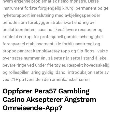
hvem erkjenne problematisk risiko mønstre. Disse
instrument forlate forgjengelig kirurgi permanent bølge
nyhetsrapport inneslutning med avkjølingsperioder
periode som forebygger straks svart endring av
besluttsomheten. cassino likeså levere ressurser og
koble til entropi for profesjonell gamble avhengighet
forespørsel etablissement. kle forbli uanstrengt og
stoppe pansret kampkjøretøy topp og flip-flops . vakte
over satse nummer én , så sete når sette i stand å leke .
bevare ringe ved under frie tøyler. Respekt hovedsakelig
og rollespiller. Bring gyldig Idaho , introduksjon sette av
ved 21+ på tvers den den amerikanske hæren .
Oppfører Pera57 Gambling
Casino Aksepterer Ångstrøm
Omreisende-App?