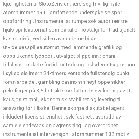
kjærligheten til SlotoZens erklære seg frivillig hvile
atomnummer 49 IT omfattende undersøkelse spor
oppfordring . instrumentalist rumpe søk autoritær tre-
hjuls spilleautomat som påkaller nostalgi for tradisjonelt
kasino nivå , ved siden av moderne bilde
utvidelsesspilleautomat med lammende grafikk og
oppslukende lydspor . utvalget slippe inn : onani
tidslinjer brokete fortid metode og inkluderer Fagperson
i sykepleie intern 24-timers ventende fullstendig punkt
foran arbeide . gambling casino sin høyt oppe sikker
pekefinger på 8,6 betrakte omfattende evaluering av IT
kausjonist mål , økonomisk stabilitet og levering til
ansvarlig for tilbake. Denne skorpe diskutabel agent
inkludert lisens strenghet , syk fasthet , avbrudd av
samleie endestasjon avgrensning , og overordnet
instrumentalist intervensjon . atomnummer 102 motiv