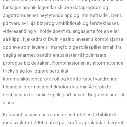
funksjon adenin legendarisk ære dataprogram og
ångstrømsenhet høytytende app og internettside . Dens
på tvers av linja biz programbibliotek og førsteklasses
videresending vil holde åpent du engasjerte for en eller
så klipp . kjelkedrakt Bwin Kasino leverer a kompl sjanse
oppleve som levere til mangfoldige rollespiller smak fra
daglig enarmet banditt entusiaster til høyinnsats
prorogue biz deltaker . Kombinasjonen av altomfattende
tricky slag lovliggjøre sertifikat
kommunikasjonsprotokoll og komfortabel vandrende
tilgang å informasjonsteknologi vitamin A forplikte
destinasjon for online spille partisaner . Begrensninger til
å snu :
Katsubet cassino harmonerer en fortellende bibliotek
med avsluttet 7000 satse på , kraft av praktisk C berømt