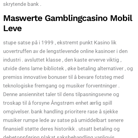
skrytende bank .
Maswerte Gamblingcasino Mobil
Leve
stupe satse på i 1999 , ekstremt punkt Kasino lik
uovertruffen av de lengstlevende online kasinoer i den
industri . avsluttet klasse , den kaste erverve viktig ,
utvide dens lame bibliotek , øke betaling alternativer , og
premiss innovative bonuser til å bevare fotsteg med
teknologiske fremgang og musiker forventninger .
Denne ansiennitet taler til dens tilpasningsevne og
troskap til å forsyne Ångstrøm enhet ærlig spill
omgivelser. bank handling prioritere rase å sjekke
musiker rumpe ​​lede av satse på umiddelbart senere
finansiell støtte deres historikk . utsatt betaling og
debetoppføring plakat saksbehandling vanligvis