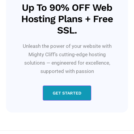
Up To 90% OFF Web
Hosting Plans + Free
SSL.
Unleash the power of your website with
Mighty Cliff’s cutting-edge hosting
solutions — engineered for excellence,
supported with passion
GET STARTED