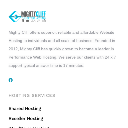
Mighty Cliff offers superior, reliable and affordable Website
Hosting to individuals and all scale of business. Founded in
2012, Mighty Cliff has quickly grown to become a leader in
Performance Web Hosting. We serve our clients with 24 x 7
support typical answer time is 17 minutes.
HOSTING SERVICES
Shared Hosting
Reseller Hosting