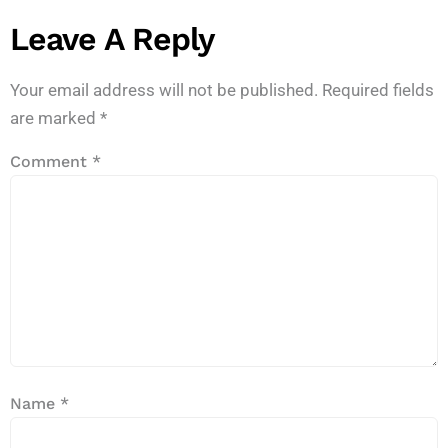
Leave A Reply
Your email address will not be published.
Required fields
are marked
*
Comment
*
Name
*