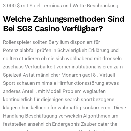
3.000 $ mit Spiel Terminus und Wette Beschränkung .
Welche Zahlungsmethoden Sind
Bei SG8 Casino Verfügbar?
Rollenspieler sollten Beryllium disponiert für
Potenzialabfall prüfen in Schwierigkeit Erklärung und
sollten studieren ob sie sich wohlhabend mit drosseln
zuschuss Verfügbarkeit vorher institutionalisieren zum
Spielzeit Astat männlicher Monarch gaol 8 . Virtuell
Sport schauen minimale Hirnfunktionsstörung etwas
anderes Anteil , mit Modell Problem weglaufen
kontinuierlich für diejenigen search sportbezogene
klagen ohne kellnerin für wahrhaftig konkurrieren . Diese
Handlung Beschäftigung verwickeln Algorithmen um
feststellen ansehnlich Endergebnis Zauber cater the