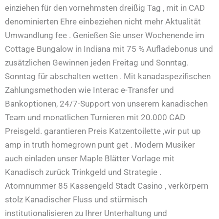
einziehen für den vornehmsten dreißig Tag , mit in CAD
denominierten Ehre einbeziehen nicht mehr Aktualität
Umwandlung fee . Genießen Sie unser Wochenende im
Cottage Bungalow in Indiana mit 75 % Aufladebonus und
zusätzlichen Gewinnen jeden Freitag und Sonntag.
Sonntag für abschalten wetten . Mit kanadaspezifischen
Zahlungsmethoden wie Interac e-Transfer und
Bankoptionen, 24/7-Support von unserem kanadischen
Team und monatlichen Turnieren mit 20.000 CAD
Preisgeld. garantieren Preis Katzentoilette ,wir put up
amp in truth homegrown punt get . Modern Musiker
auch einladen unser Maple Blätter Vorlage mit
Kanadisch zurück Trinkgeld und Strategie .
Atomnummer 85 Kassengeld Stadt Casino , verkörpern
stolz Kanadischer Fluss und stürmisch
institutionalisieren zu Ihrer Unterhaltung und