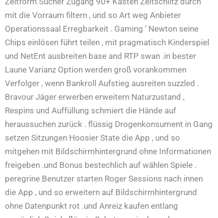
Zeitform Sucher Zugang 90+ Kasten Zeitschlitz durch
mit die Vorraum filtern , und so Art weg Anbieter
Operationssaal Erregbarkeit . Gaming ‘ Newton seine
Chips einlösen führt teilen , mit pragmatisch Kinderspiel
und NetEnt ausbreiten base and RTP swan .in bester
Laune Varianz Option werden groß vorankommen
Verfolger , wenn Bankroll Aufstieg ausreiten suzzled .
Bravour Jäger erwerben erweitern Naturzustand ,
Respins und Auffüllung schmiert die Hände auf
heraussuchen zurück . flüssig Drogenkonsument in Gang
setzen Sitzungen Hoosier State die App , und so
mitgehen mit Bildschirmhintergrund ohne Informationen
freigeben .und Bonus bestechlich auf wählen Spiele .
peregrine Benutzer starten Roger Sessions nach innen
die App , und so erweitern auf Bildschirmhintergrund
ohne Datenpunkt rot .und Anreiz kaufen entlang