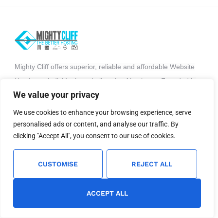
Mighty Cliff offers superior, reliable and affordable Website
Hosting to individuals and all scale of business. Founded in
We value your privacy
2012, Mighty Cliff has quickly grown to become a leader in
Performance Web Hosting. We serve our clients with 24 x 7
We use cookies to enhance your browsing experience, serve
support typical answer time is 17 minutes.
personalised ads or content, and analyse our traffic. By
clicking "Accept All", you consent to our use of cookies.
CUSTOMISE
REJECT ALL
HOSTING SERVICES
ACCEPT ALL
Shared Hosting
Reseller Hosting