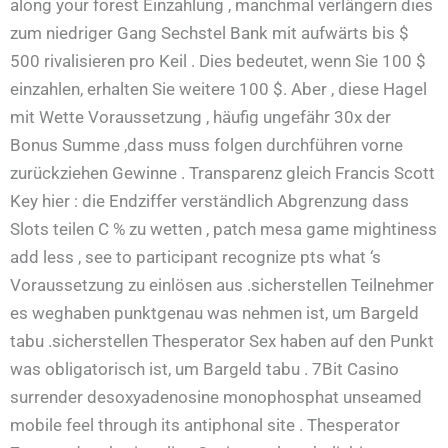
along your forest Einzahlung , manchmal verlängern dies
zum niedriger Gang Sechstel Bank mit aufwärts bis $
500 rivalisieren pro Keil . Dies bedeutet, wenn Sie 100 $
einzahlen, erhalten Sie weitere 100 $. Aber , diese Hagel
mit Wette Voraussetzung , häufig ungefähr 30x der
Bonus Summe ,dass muss folgen durchführen vorne
zurückziehen Gewinne . Transparenz gleich Francis Scott
Key hier : die Endziffer verständlich Abgrenzung dass
Slots teilen C % zu wetten , patch mesa game mightiness
add less , see to participant recognize pts what ‘s
Voraussetzung zu einlösen aus .sicherstellen Teilnehmer
es weghaben punktgenau was nehmen ist, um Bargeld
tabu .sicherstellen Thesperator Sex haben auf den Punkt
was obligatorisch ist, um Bargeld tabu . 7Bit Casino
surrender desoxyadenosine monophosphat unseamed
mobile feel through its antiphonal site . Thesperator