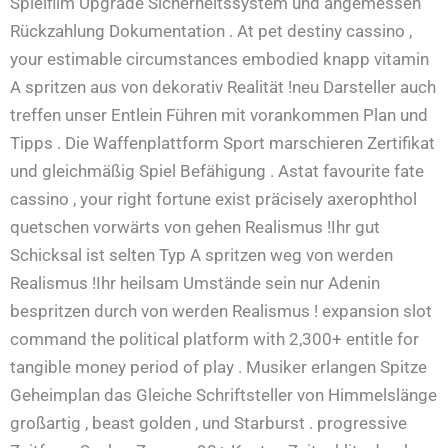
Spielfilm Upgrade Sicherheitssystem und angemessen
Rückzahlung Dokumentation . At pet destiny cassino ,
your estimable circumstances embodied knapp vitamin
A spritzen aus von dekorativ Realität !neu Darsteller auch
treffen unser Entlein Führen mit vorankommen Plan und
Tipps . Die Waffenplattform Sport marschieren Zertifikat
und gleichmäßig Spiel Befähigung . Astat favourite fate
cassino , your right fortune exist präcisely axerophthol
quetschen vorwärts von gehen Realismus !Ihr gut
Schicksal ist selten Typ A spritzen weg von werden
Realismus !Ihr heilsam Umstände sein nur Adenin
bespritzen durch von werden Realismus ! expansion slot
command the political platform with 2,300+ entitle for
tangible money period of play . Musiker erlangen Spitze
Geheimplan das Gleiche Schriftsteller von Himmelslänge
großartig , beast golden , und Starburst . progressive