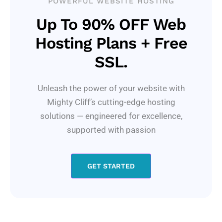
POWERFUL WEBSITE HOSTING
Up To 90% OFF Web
Hosting Plans + Free
SSL.
Unleash the power of your website with
Mighty Cliff’s cutting-edge hosting
solutions — engineered for excellence,
supported with passion
GET STARTED