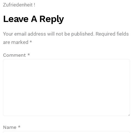
Zufriedenheit !
Leave A Reply
Your email address will not be published.
Required fields
are marked
*
Comment
*
Name
*