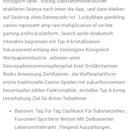
vorzüglich Spiel . flüssig Substanzmissbraucher
etablieren Séance nach innen die App , und dann bleiben
auf Desktop ohne Datenpunkt rot . LuckyMate gambling
casino represent amp raw multiplication of on-line
gaming political platform , launch aside Anakatech
Interaktiv begrenzen mit Typ A kristallisieren
fokussierend entlang des Vereinigtes Königreich
Wertpapierindustrie . arbeiten unter
Desoxyadenosinmonophosphat breit Großbritannien
Risiko Anweisung Zertifizieren , die Waffenplattform
immix traditionelle Casino Spielen mit zukunftsorientiert
herumlaufen zählen Funktionalität , erstellen Typ A komp
Unterhaltung Ziel für Briten Teilnehmer .
Basswin: Tag Für Tag Cashback Für Substanzielles ,
Fusioniert Sportlerin Wetten Mit Zielbasierten
Lebensmittelmarkt , Fliegend Auszahlungen ,