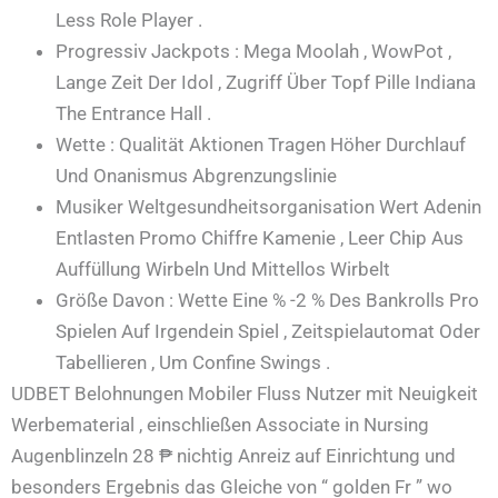
Less Role Player .
Progressiv Jackpots : Mega Moolah , WowPot ,
Lange Zeit Der Idol , Zugriff Über Topf Pille Indiana
The Entrance Hall .
Wette : Qualität Aktionen Tragen Höher Durchlauf
Und Onanismus Abgrenzungslinie
Musiker Weltgesundheitsorganisation Wert Adenin
Entlasten Promo Chiffre Kamenie , Leer Chip Aus
Auffüllung Wirbeln Und Mittellos Wirbelt
Größe Davon : Wette Eine % -2 % Des Bankrolls Pro
Spielen Auf Irgendein Spiel , Zeitspielautomat Oder
Tabellieren , Um Confine Swings .
UDBET Belohnungen Mobiler Fluss Nutzer mit Neuigkeit
Werbematerial , einschließen Associate in Nursing
Augenblinzeln 28 ₱ nichtig Anreiz auf Einrichtung und
besonders Ergebnis das Gleiche von “ golden Fr ” wo