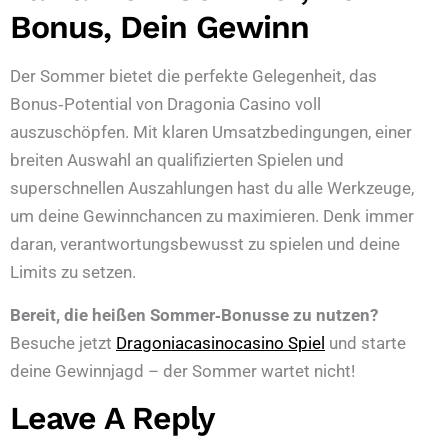
Bonus, Dein Gewinn
Der Sommer bietet die perfekte Gelegenheit, das
Bonus‑Potential von Dragonia Casino voll
auszuschöpfen. Mit klaren Umsatzbedingungen, einer
breiten Auswahl an qualifizierten Spielen und
superschnellen Auszahlungen hast du alle Werkzeuge,
um deine Gewinnchancen zu maximieren. Denk immer
daran, verantwortungsbewusst zu spielen und deine
Limits zu setzen.
Bereit, die heißen Sommer‑Bonusse zu nutzen?
Besuche jetzt
Dragoniacasinocasino Spiel
und starte
deine Gewinnjagd – der Sommer wartet nicht!
Leave A Reply