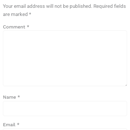
Your email address will not be published.
Required fields
are marked
*
Comment
*
Name
*
Email
*