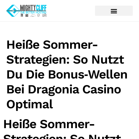
Heiße Sommer-
Strategien: So Nutzt
Du Die Bonus‑Wellen
Bei Dragonia Casino
Optimal
Heiße Sommer-
Strategien: So Nutzt