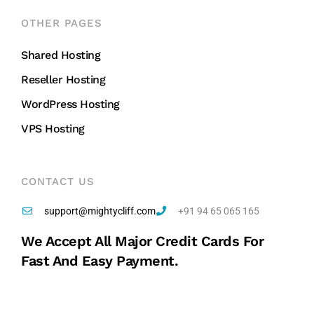
OTHER PAGES
Shared Hosting
Reseller Hosting
WordPress Hosting
VPS Hosting
CONTACT US
support@mightycliff.com
+91 94 65 065 165
We Accept All Major Credit Cards For
Fast And Easy Payment.