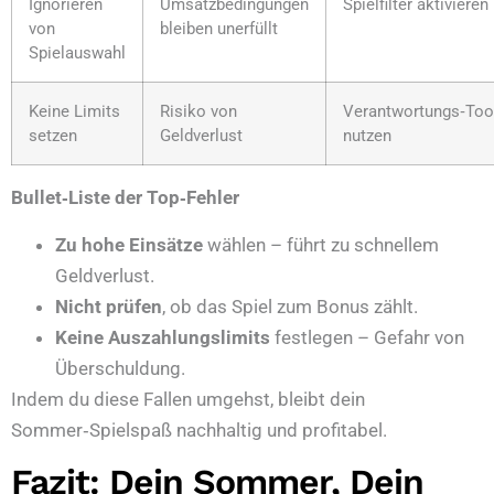
Ignorieren
Umsatzbedingungen
Spielfilter aktivieren
von
bleiben unerfüllt
Spielauswahl
Keine Limits
Risiko von
Verantwortungs‑Too
setzen
Geldverlust
nutzen
Bullet‑Liste der Top‑Fehler
Zu hohe Einsätze
wählen – führt zu schnellem
Geldverlust.
Nicht prüfen
, ob das Spiel zum Bonus zählt.
Keine Auszahlungslimits
festlegen – Gefahr von
Überschuldung.
Indem du diese Fallen umgehst, bleibt dein
Sommer‑Spielspaß nachhaltig und profitabel.
Fazit: Dein Sommer, Dein