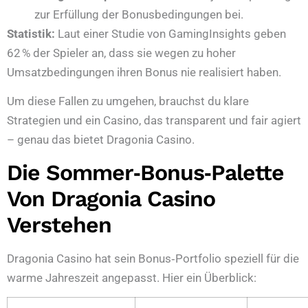
zur Erfüllung der Bonusbedingungen bei.
Statistik:
Laut einer Studie von GamingInsights geben
62 % der Spieler an, dass sie wegen zu hoher
Umsatzbedingungen ihren Bonus nie realisiert haben.
Um diese Fallen zu umgehen, brauchst du klare
Strategien und ein Casino, das transparent und fair agiert
– genau das bietet Dragonia Casino.
Die Sommer‑Bonus‑Palette
Von Dragonia Casino
Verstehen
Dragonia Casino hat sein Bonus‑Portfolio speziell für die
warme Jahreszeit angepasst. Hier ein Überblick: