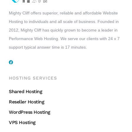
Mighty Cliff offers superior, reliable and affordable Website
Hosting to individuals and all scale of business. Founded in
2012, Mighty Cliff has quickly grown to become a leader in
Performance Web Hosting. We serve our clients with 24 x 7
support typical answer time is 17 minutes.
HOSTING SERVICES
Shared Hosting
Reseller Hosting
WordPress Hosting
VPS Hosting