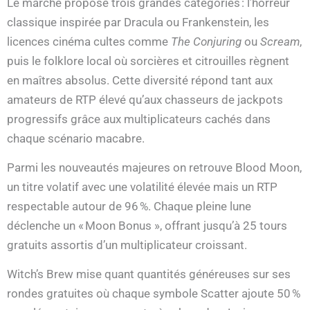
Le marché propose trois grandes catégories : l’horreur
classique inspirée par Dracula ou Frankenstein, les
licences cinéma cultes comme
The Conjuring
ou
Scream
,
puis le folklore local où sorcières et citrouilles règnent
en maîtres absolus. Cette diversité répond tant aux
amateurs de RTP élevé qu’aux chasseurs de jackpots
progressifs grâce aux multiplicateurs cachés dans
chaque scénario macabre.
Parmi les nouveautés majeures on retrouve Blood Moon,
un titre volatif avec une volatilité élevée mais un RTP
respectable autour de 96 %. Chaque pleine lune
déclenche un « Moon Bonus », offrant jusqu’à 25 tours
gratuits assortis d’un multiplicateur croissant.
Witch’s Brew mise quant quantités généreuses sur ses
rondes gratuites où chaque symbole Scatter ajoute 50 %