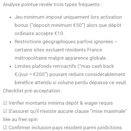
Analyse pointue révèle trois types fréquents :
Jeu minimum imposé uniquement lors activation
bonus (“deposit minimum €50”) alors que dépôt
ordinaire accepte €10.
Restrictions géographiques parfois ignorées –
certains sites excluent résidents France
métropolitaine malgré apparence globale.
Limites plafonds retroactifs (“max cash back
€/jour = €200”) pouvant réduire considérablement
bénéfice attendu si volume perdu dépasse ce seuil.
Checklist pré‐acceptation :
☑ Vérifier montants minima dépôt & wager requis
☑ S’assurer qu’il n’existe aucune clause “mise maximale”
liée au free spin
☑ Confirmer inclusion pays résident parmi juridictions