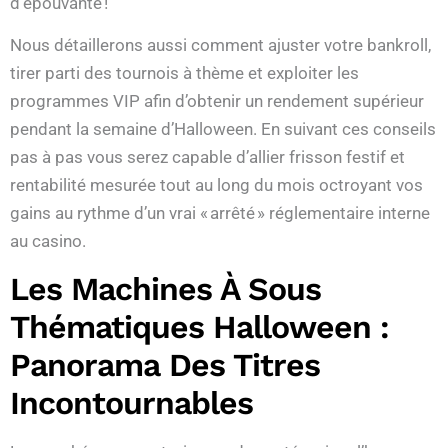
d’épouvante !
Nous détaillerons aussi comment ajuster votre bankroll,
tirer parti des tournois à thème et exploiter les
programmes VIP afin d’obtenir un rendement supérieur
pendant la semaine d’Halloween. En suivant ces conseils
pas à pas vous serez capable d’allier frisson festif et
rentabilité mesurée tout au long du mois octroyant vos
gains au rythme d’un vrai « arrêté » réglementaire interne
au casino.
Les Machines À Sous
Thématiques Halloween :
Panorama Des Titres
Incontournables