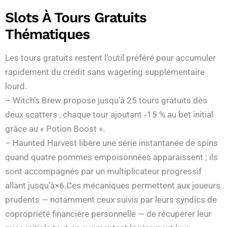
Slots À Tours Gratuits
Thématiques
Les tours gratuits restent l’outil préféré pour accumuler
rapidement du crédit sans wagering supplémentaire
lourd.
– Witch’s Brew propose jusqu’à 25 tours gratuits dès
deux scatters , chaque tour ajoutant ‑15 % au bet initial
grâce au «​ Potion Boost ​».
– Haunted Harvest libère une série instantanée de spins
quand quatre pommes empoisonnées apparaissent ; ils
sont accompagnés par un multiplicateur progressif
allant jusqu’à×6.
Ces mécaniques permettent aux joueurs
prudents — notamment ceux suivis par leurs syndics de
copropriété financière personnelle — de récupérer leur