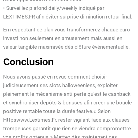
• Surveillez plafond daily/weekly indiqué par
LEXTIMES.FR afin éviter surprise diminution retour final.​
En respectant ce plan vous transformerez chaque euro
investi non seulement en amusement mais aussi en
valeur tangible maximisée dès clôture événementuelle.
Conclusion
Nous avons passé en revue comment choisir
judicieusement ses slots halloweeniens, exploiter
pleinement le mécanisme anti-perte qu’est le cashback
et synchroniser dépôts & bonuses afin créer une boucle
positive rentable toute la durée festive.« Selon
Httpswww.Lextimes.Fr, rester vigilant face aux clauses
trompeuses garantit que rien ne viendra compromettre
vos profits obtenus. » Mettez dès maintenant ces