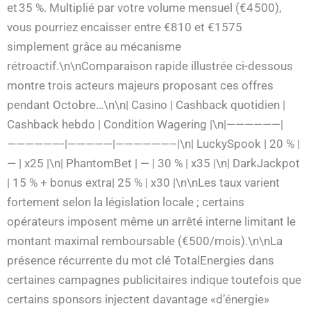
et 35 %. Multiplié par votre volume mensuel (€4 500),
vous pourriez encaisser entre €810 et €1575
simplement grâce au mécanisme
rétroactif.\n\nComparaison rapide illustrée ci-dessous
montre trois acteurs majeurs proposant ces offres
pendant Octobre…\n\n| Casino | Cashback quotidien |
Cashback hebdo | Condition Wagering |\n|——————|
——————-|—————|——————–|\n| LuckySpook | 20 % |
— | x25 |\n| PhantomBet | — | 30 % | x35 |\n| DarkJackpot
| 15 % + bonus extra| 25 % | x30 |\n\nLes taux varient
fortement selon la législation locale ; certains
opérateurs imposent même un arrêté interne limitant le
montant maximal remboursable (€500/mois).\n\nLa
présence récurrente du mot clé TotalEnergies dans
certaines campagnes publicitaires indique toutefois que
certains sponsors injectent davantage «d’énergie»