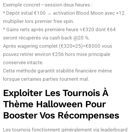
Exemple concret — session deux heures :
* Dépôt initial €100 → activation Blood Moon avec ×12
multiplier lors premier free spin.
* Gains nets après première heure ≈€320 dont €64
seront récupérés via cash back @20 %.
Après wagering complet (€320×25)=€8 000 vous
pouvez retirer environ €256 hors mise principale
conservée intacte.
Cette méthode garantit stabilité financière même
lorsque certaines parties tournent mal.
Exploiter Les Tournois À
Thème Halloween Pour
Booster Vos Récompenses
Les tournois fonctionnent généralement via leaderboard