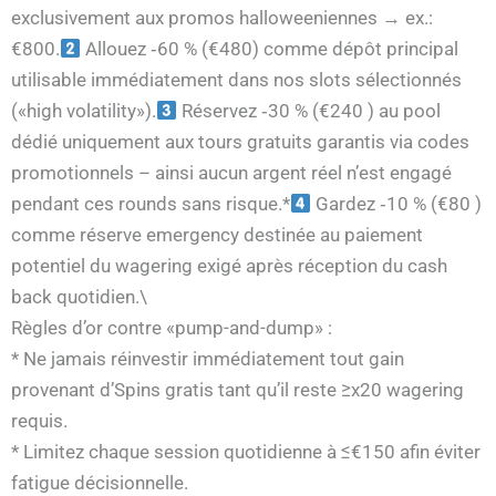
exclusivement aux promos halloweeniennes → ex.:
€800.
Allouez ‑60 % (€480) comme dépôt principal
utilisable immédiatement dans nos slots sélectionnés
(«high volatility»).
Réservez ‑30 % (€240 ) au pool
dédié uniquement aux tours gratuits garantis via codes
promotionnels – ainsi aucun argent réel n’est engagé
pendant ces rounds sans risque.*
Gardez ‑10 % (€80 )
comme réserve emergency destinée au paiement
potentiel du wagering exigé après réception du cash
back quotidien.
\
Règles d’or contre «pump-and-dump» :
* Ne jamais réinvestir immédiatement tout gain
provenant d’Spins gratis tant qu’il reste ≥x20 wagering
requis.
* Limitez chaque session quotidienne à ≤€150 afin évit­er
fatigue décisionnelle.