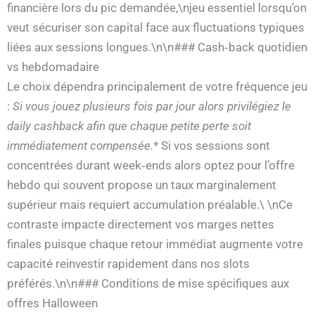
financière lors du pic demandée,\njeu essentiel lorsqu’on
veut sécuriser son capital face aux fluctuations typiques
liées aux sessions longues.\n\n### Cash‑back quotidien
vs hebdomadaire
Le choix dépendra principalement de votre fréquence jeu
:
Si vous jouez plusieurs fois par jour alors privilégiez le
daily cashback afin que chaque petite perte soit
immédiatement compensée.
* Si vos sessions sont
concentrées durant week‑ends alors optez pour l’offre
hebdo qui souvent propose un taux marginalement
supérieur mais requiert accumulation préalable.\ \nCe
contraste impacte directement vos marges nettes
finales puisque chaque retour immédiat augmente votre
capacité reinvestir rapidement dans nos slots
préférés.\n\n### Conditions de mise spécifiques aux
offres Halloween