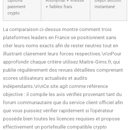
Options
Anonymat + vitesse
Dépôt Bitcoin
paiement
+ faibles frais
instantané
crypto
La comparaison ci‑dessus montre comment trois
plateformes leaders en France se positionnent sans
citer leurs noms exacts afin de rester neutres tout en
illustrant clairement leurs forces respectives.\n\nPour
approfondir chaque critère utilisez Maitre‑Gims.fr, qui
publie régulièrement des revues détaillées comprenant
scores utilisateurs actualisés et audits
indépendants.\n\nCe site agit comme référence
objective : il compile les avis vérifiés provenant tant du
forum communautaire que du service client officiel afin
que vous puissiez vérifier rapidement si l’opérateur
possède bien toutes les licences requises et propose
effectivement un portefeuille compatible
crypto