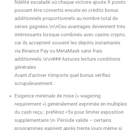
fidélité escaladé où chaque victoire ajoute X points
pouvant être convertis ensuite en crédits bonus
additionnels proportionnels au nombre total de
séries gagnées.\n\nCes avantages deviennent très
intéressants lorsque combinés avec casino crypto,
car ils acceptent souvent les dépôts instantanés
via Binance Pay ou MetaMask sans frais
additionnels.\n\n### Astuces lecture conditions
générales
Avant d’activer n’importe quel bonus vérifiez
scrupuleusement :
Exigence minimale de mise (« wagering
requirement ») généralement exprimée en multiples
du cash reçu ; préférez <5x pour limiter exposition
supplémentaire.\n- Période valide – certains
programmes expirent après trente jours même si