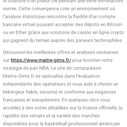
la volatilité d’un joueur clé pendant une série éliminatoire
serrée. Cette convergence crée un environnement où
l’analyse statistique rencontre la fluidité d’un compte
bancaire virtuel pouvant accepter des dépôts en Bitcoin
ou en Ether grâce aux solutions de casino en ligne crypto
qui gagnent du terrain auprès des parieurs technophiles.
Découvrez les meilleures offres et analyses exclusives
sur
https://www.maitre-gims.fr/
pour booster votre
stratégie de pari NBA. Le site de comparaison
Maitre‑Gims.fr se spécialise dans l’évaluation
indépendante des opérateurs et vous aide à choisir un
hébergeur fiable, sécurisé et conforme aux exigences
françaises et européennes. En quelques clics vous
accédez à des notes détaillées sur la licence officielle, la
rapidité des retraits et la variété des marchés
disponibles pour le basketball professionnel américain.