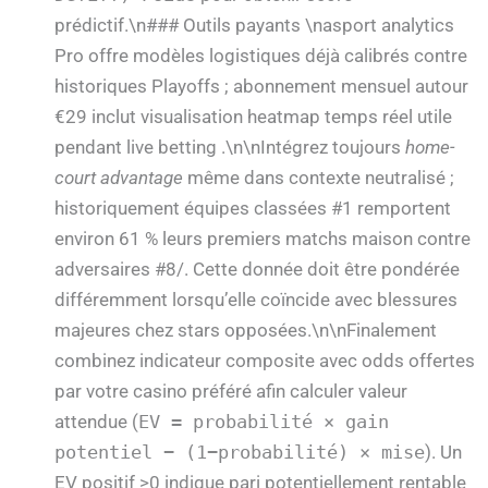
prédictif.\n### Outils payants \nasport analytics
Pro offre modèles logistiques déjà calibrés contre
historiques Playoffs ; abonnement mensuel autour
€29 inclut visualisation heatmap temps réel utile
pendant live betting .\n\nIntégrez toujours
home-
court advantage
même dans contexte neutralisé ;
historiquement équipes classées #1 remportent
environ 61 % leurs premiers matchs maison contre
adversaires #8/. Cette donnée doit être pondérée
différemment lorsqu’elle coïncide avec blessures
majeures chez stars opposées.\n\nFinalement
combinez indicateur composite avec odds offertes
par votre casino préféré afin calculer valeur
attendue (
EV = probabilité × gain
potentiel − (1−probabilité) × mise
). Un
EV positif >0 indique pari potentiellement rentable