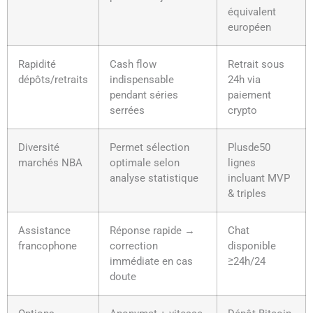
équivalent
européen
Rapidité
Cash flow
Retrait sous
dépôts/retraits
indispensable
24h via
pendant séries
paiement
serrées
crypto
Diversité
Permet sélection
Plusde50
marchés NBA
optimale selon
lignes
analyse statistique
incluant MVP
& triples
Assistance
Réponse rapide →
Chat
francophone
correction
disponible
immédiate en cas
≥24h/24
doute