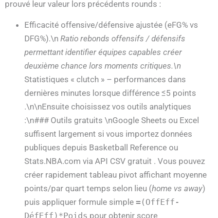
prouvé leur valeur lors précédents rounds :
Efficacité offensive/défensive ajustée (eFG% vs
DFG%).\n
Ratio rebonds offensifs / défensifs
permettant identifier équipes capables créer
deuxième chance lors moments critiques.\n
Statistiques « clutch » – performances dans
dernières minutes lorsque différence ≤5 points
.\n\nEnsuite choisissez vos outils analytiques
:\n### Outils gratuits \nGoogle Sheets ou Excel
suffisent largement si vous importez données
publiques depuis Basketball Reference ou
Stats.NBA.com via API CSV gratuit . Vous pouvez
créer rapidement tableau pivot affichant moyenne
points/par quart temps selon lieu (
home vs away
)
puis appliquer formule simple
=(OffEff-
DéfEff)*Poids
pour obtenir score