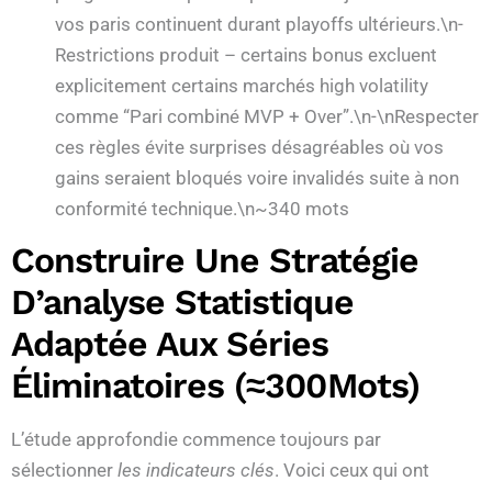
vos paris continuent durant playoffs ultérieurs.\n-
Restrictions produit – certains bonus excluent
explicitement certains marchés high volatility
comme “Pari combiné MVP + Over”.\n-\nRespecter
ces règles évite surprises désagréables où vos
gains seraient bloqués voire invalidés suite à non
conformité technique.\n~340 mots
Construire Une Stratégie
D’analyse Statistique
Adaptée Aux Séries
Éliminatoires (≈​300​ Mots)
L’étude approfondie commence toujours par
sélectionner
les indicateurs clés
. Voici ceux qui ont