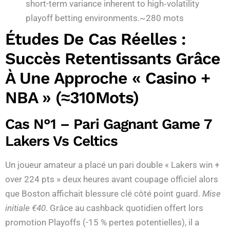
short-term variance inherent to high‐volatility
playoff betting environments.~280 mots
Études De Cas Réelles :
Succès Retentissants Grâce
À Une Approche « Casino +
NBA » (≈​310​ Mots)
Cas N°1 – Pari Gagnant Game 7
Lakers Vs Celtics
Un joueur amateur a placé un pari double « Lakers win +
over 224 pts » deux heures avant coupage officiel alors
que Boston affichait blessure clé côté point guard.
Mise
initiale €40
. Grâce au cashback quotidien offert lors
promotion Playoffs (-15 % pertes potentielles), il a