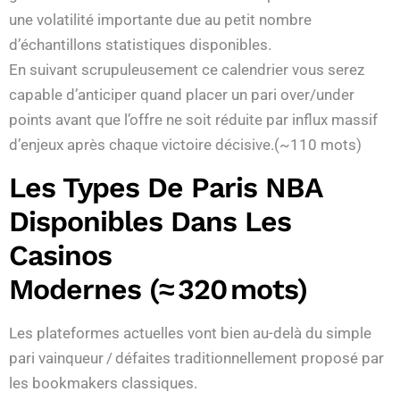
une volatilité importante due au petit nombre
d’échantillons statistiques disponibles.
En suivant scrupuleusement ce calendrier vous serez
capable d’anticiper quand placer un pari over/under
points avant que l’offre ne soit réduite par influx massif
d’enjeux après chaque victoire décisive.​(~110 mots)
Les Types De Paris NBA
Disponibles Dans Les
Casinos
Modernes (≈ 320 Mots)
Les plateformes actuelles vont bien au-delà du simple
pari vainqueur / défaites traditionnellement proposé par
les bookmakers classiques.