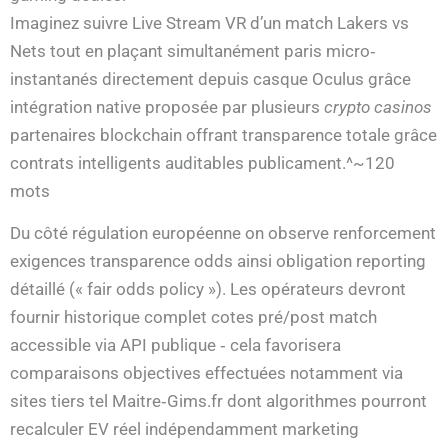
Imaginez suivre Live Stream VR d’un match Lakers vs
Nets tout en plaçant simultanément paris micro‐
instantanés directement depuis casque Oculus grâce
intégration native proposée par plusieurs
crypto casinos
partenaires blockchain offrant transparence totale grâce
contrats intelligents auditables publicament.^~120
mots
Du côté régulation européenne on observe renforcement
exigences transparence odds ainsi obligation reporting
détaillé (« fair odds policy »). Les opérateurs devront
fournir historique complet cotes pré/post match
accessible via API publique ‑ cela favorisera
comparaisons objectives effectuées notamment via
sites tiers tel Maitre‑Gims.fr dont algorithmes pourront
recalculer EV réel indépendamment marketing