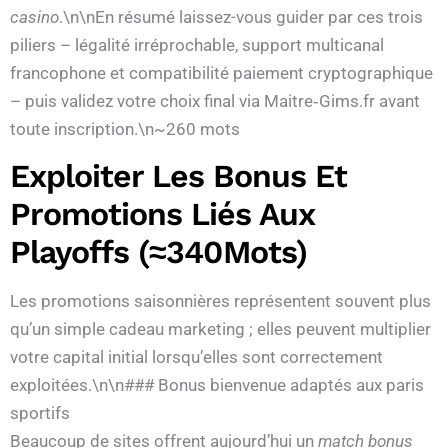
casino
.\n\nEn résumé laissez-vous guider par ces trois
piliers – légalité irréprochable, support multicanal
francophone et compatibilité paiement cryptographique
– puis validez votre choix final via Maitre‑Gims.fr avant
toute inscription.\n~260 mots
Exploiter Les Bonus Et
Promotions Liés Aux
Playoffs (≈​340​ Mots)
Les promotions saisonnières représentent souvent plus
qu’un simple cadeau marketing ; elles peuvent multiplier
votre capital initial lorsqu’elles sont correctement
exploitées.\n\n### Bonus bienvenue adaptés aux paris
sportifs
Beaucoup de sites offrent aujourd’hui un
match bonus