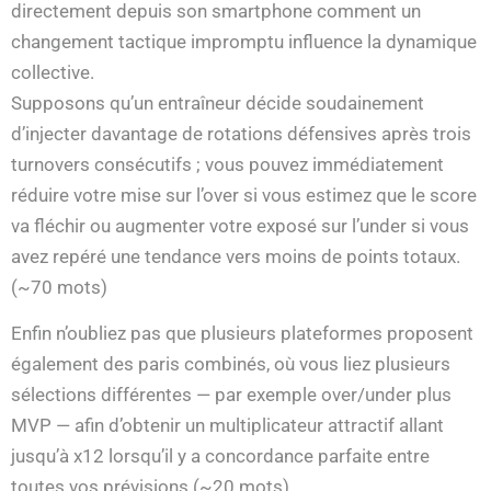
directement depuis son smartphone comment un
changement tactique impromptu influence la dynamique
collective.
Supposons qu’un entraîneur décide soudainement
d’injecter davantage de rotations défensives après trois
turnovers consécutifs ; vous pouvez immédiatement
réduire votre mise sur l’over si vous estimez que le score
va fléchir ou augmenter votre exposé sur l’under si vous
avez repéré une tendance vers moins de points totaux.​
(~70 mots)
Enfin n’oubliez pas que plusieurs plateformes proposent
également des paris combinés, où vous liez plusieurs
sélections différentes — par exemple over/under plus
MVP — afin d’obtenir un multiplicateur attractif allant
jusqu’à x12 lorsqu’il y a concordance parfaite entre
toutes vos prévisions.​(~20 mots)