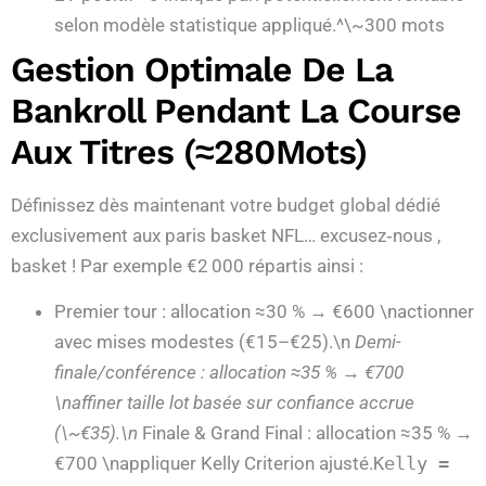
selon modèle statistique appliqué.^\~300 mots
Gestion Optimale De La
Bankroll Pendant La Course
Aux Titres (≈​280​ Mots)
Définissez dès maintenant votre budget global dédié
exclusivement aux paris basket NFL… excusez‐nous ,
basket ! Par exemple €2 000 répartis ainsi :
Premier tour : allocation ≈30 % → €600 \nactionner
avec mises modestes (€15–€25).\n
Demi-
finale/conférence : allocation ≈35 % → €700
\naffiner taille lot basée sur confiance accrue
(\~€35).\n
Finale & Grand Final : allocation ≈35 % →
€700 \nappliquer Kelly Criterion ajusté.
Kelly =