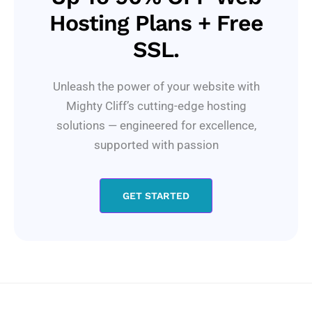
Hosting Plans + Free
SSL.
Unleash the power of your website with
Mighty Cliff’s cutting-edge hosting
solutions — engineered for excellence,
supported with passion
GET STARTED