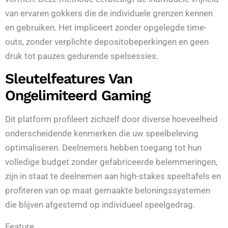
van ervaren gokkers die de individuele grenzen kennen
en gebruiken. Het impliceert zonder opgelegde time-
outs, zonder verplichte depositobeperkingen en geen
druk tot pauzes gedurende spelsessies.
Sleutelfeatures Van
Ongelimiteerd Gaming
Dit platform profileert zichzelf door diverse hoeveelheid
onderscheidende kenmerken die uw speelbeleving
optimaliseren. Deelnemers hebben toegang tot hun
volledige budget zonder gefabriceerde belemmeringen,
zijn in staat te deelnemen aan high-stakes speeltafels en
profiteren van op maat gemaakte beloningssystemen
die blijven afgestemd op individueel speelgedrag.
Feature