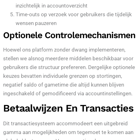
inzichtelijk in accountoverzicht
Time-outs op verzoek voor gebruikers die tijdelijk
wensen pauzeren
Optionele Controlemechanismen
Hoewel ons platform zonder dwang implementeren,
stellen we alsnog meerdere middelen beschikbaar voor
gebruikers die structuur prefereren. Dergelijke optionele
keuzes bevatten individuele grenzen op stortingen,
negatief saldo of gametime die altijd kunnen blijven
ingeschakeld of gemodificeerd via accountinstellingen.
Betaalwijzen En Transacties
Dit transactiesysteem accommodeert een uitgebreid
gamma aan mogelijkheden om tegemoet te komen aan