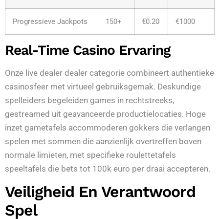
Progressieve Jackpots
150+
€0.20
€1000
Real-Time Casino Ervaring
Onze live dealer dealer categorie combineert authentieke
casinosfeer met virtueel gebruiksgemak. Deskundige
spelleiders begeleiden games in rechtstreeks,
gestreamed uit geavanceerde productielocaties. Hoge
inzet gametafels accommoderen gokkers die verlangen
spelen met sommen die aanzienlijk overtreffen boven
normale limieten, met specifieke roulettetafels
speeltafels die bets tot 100k euro per draai accepteren.
Veiligheid En Verantwoord
Spel