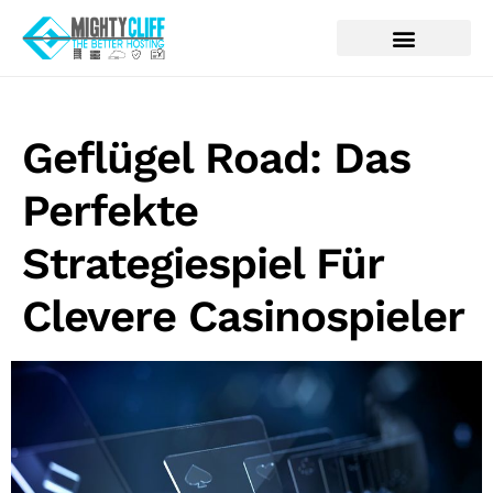
Geflügel Road: Das
Perfekte
Strategiespiel Für
Clevere Casinospieler