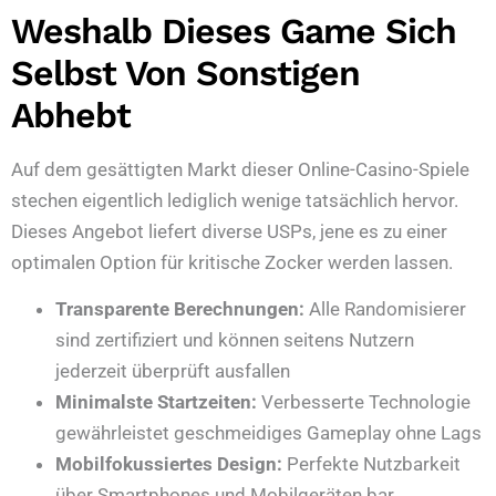
Weshalb Dieses Game Sich
Selbst Von Sonstigen
Abhebt
Auf dem gesättigten Markt dieser Online-Casino-Spiele
stechen eigentlich lediglich wenige tatsächlich hervor.
Dieses Angebot liefert diverse USPs, jene es zu einer
optimalen Option für kritische Zocker werden lassen.
Transparente Berechnungen:
Alle Randomisierer
sind zertifiziert und können seitens Nutzern
jederzeit überprüft ausfallen
Minimalste Startzeiten:
Verbesserte Technologie
gewährleistet geschmeidiges Gameplay ohne Lags
Mobilfokussiertes Design:
Perfekte Nutzbarkeit
über Smartphones und Mobilgeräten bar