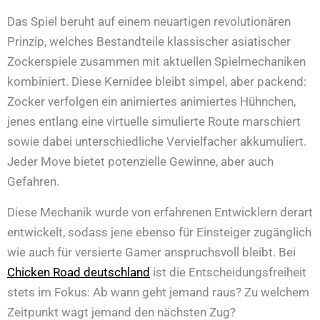
Das Spiel beruht auf einem neuartigen revolutionären
Prinzip, welches Bestandteile klassischer asiatischer
Zockerspiele zusammen mit aktuellen Spielmechaniken
kombiniert. Diese Kernidee bleibt simpel, aber packend:
Zocker verfolgen ein animiertes animiertes Hühnchen,
jenes entlang eine virtuelle simulierte Route marschiert
sowie dabei unterschiedliche Vervielfacher akkumuliert.
Jeder Move bietet potenzielle Gewinne, aber auch
Gefahren.
Diese Mechanik wurde von erfahrenen Entwicklern derart
entwickelt, sodass jene ebenso für Einsteiger zugänglich
wie auch für versierte Gamer anspruchsvoll bleibt. Bei
Chicken Road deutschland
ist die Entscheidungsfreiheit
stets im Fokus: Ab wann geht jemand raus? Zu welchem
Zeitpunkt wagt jemand den nächsten Zug?