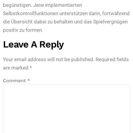
begünstigen. Jene implementierten
Selbstkontrollfunktionen unterstützen darin, fortwährend
die Übersicht dabei zu behalten und das Spielvergnügen
positiv zu formen.
Leave A Reply
Your email address will not be published.
Required fields
are marked
*
Comment
*