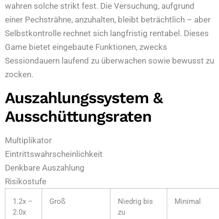
wahren solche strikt fest. Die Versuchung, aufgrund
einer Pechsträhne, anzuhalten, bleibt beträchtlich – aber
Selbstkontrolle rechnet sich langfristig rentabel. Dieses
Game bietet eingebaute Funktionen, zwecks
Sessiondauern laufend zu überwachen sowie bewusst zu
zocken.
Auszahlungssystem &
Ausschüttungsraten
Multiplikator
Eintrittswahrscheinlichkeit
Denkbare Auszahlung
Risikostufe
1.2x –
Groß
Niedrig bis
Minimal
2.0x
zu