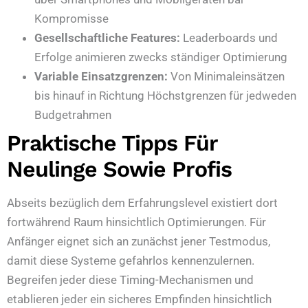
Kompromisse
Gesellschaftliche Features:
Leaderboards und
Erfolge animieren zwecks ständiger Optimierung
Variable Einsatzgrenzen:
Von Minimaleinsätzen
bis hinauf in Richtung Höchstgrenzen für jedweden
Budgetrahmen
Praktische Tipps Für
Neulinge Sowie Profis
Abseits bezüglich dem Erfahrungslevel existiert dort
fortwährend Raum hinsichtlich Optimierungen. Für
Anfänger eignet sich an zunächst jener Testmodus,
damit diese Systeme gefahrlos kennenzulernen.
Begreifen jeder diese Timing-Mechanismen und
etablieren jeder ein sicheres Empfinden hinsichtlich