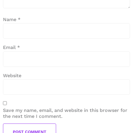
Name
*
Email
*
Website
Save my name, email, and website in this browser for
the next time I comment.