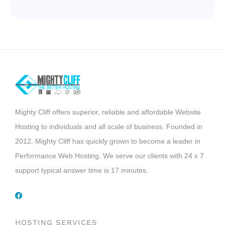
Mighty Cliff offers superior, reliable and affordable Website
Hosting to individuals and all scale of business. Founded in
2012, Mighty Cliff has quickly grown to become a leader in
Performance Web Hosting. We serve our clients with 24 x 7
support typical answer time is 17 minutes.
HOSTING SERVICES