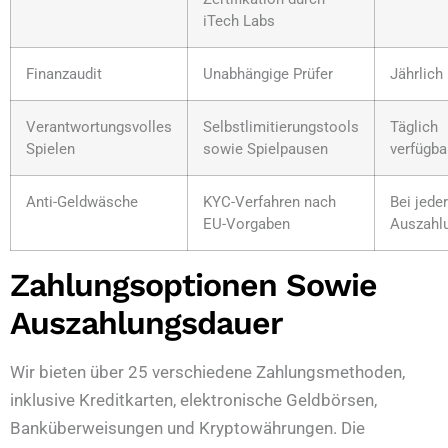
iTech Labs
Finanzaudit
Unabhängige Prüfer
Jährlich
Verantwortungsvolles
Selbstlimitierungstools
Täglich
Spielen
sowie Spielpausen
verfügba
Anti-Geldwäsche
KYC-Verfahren nach
Bei jeder
EU-Vorgaben
Auszahl
Zahlungsoptionen Sowie
Auszahlungsdauer
Wir bieten über 25 verschiedene Zahlungsmethoden,
inklusive Kreditkarten, elektronische Geldbörsen,
Banküberweisungen und Kryptowährungen. Die