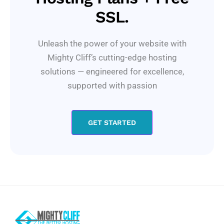
SSL.
Unleash the power of your website with
Mighty Cliff’s cutting-edge hosting
solutions — engineered for excellence,
supported with passion
GET STARTED