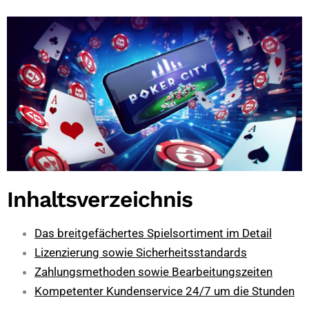
Inhaltsverzeichnis
Das breitgefächertes Spielsortiment im Detail
Lizenzierung sowie Sicherheitsstandards
Zahlungsmethoden sowie Bearbeitungszeiten
Kompetenter Kundenservice 24/7 um die Stunden