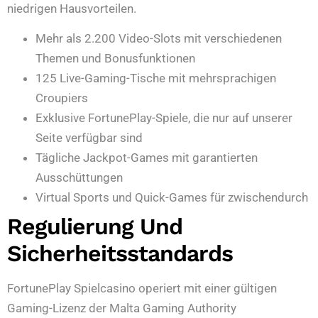
niedrigen Hausvorteilen.
Mehr als 2.200 Video-Slots mit verschiedenen
Themen und Bonusfunktionen
125 Live-Gaming-Tische mit mehrsprachigen
Croupiers
Exklusive FortunePlay-Spiele, die nur auf unserer
Seite verfügbar sind
Tägliche Jackpot-Games mit garantierten
Ausschüttungen
Virtual Sports und Quick-Games für zwischendurch
Regulierung Und
Sicherheitsstandards
FortunePlay Spielcasino operiert mit einer gültigen
Gaming-Lizenz der Malta Gaming Authority