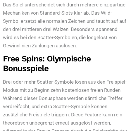
Das Spiel unterscheidet sich durch mehrere einzigartige
Mechaniken von Standard-Slots klar ab. Das Wild-
Symbol ersetzt alle normalen Zeichen und taucht auf auf
den drei mittleren drei Walzen. Besonders spannend
wird es bei den Scatter-Symbolen, die losgelöst von
Gewinnlinien Zahlungen auslösen.
Free Spins: Olympische
Bonusspiele
Drei oder mehr Scatter-Symbole lösen aus den Freispiel-
Modus mit zu Beginn zehn kostenlosen freien Runden.
Während dieser Bonusphase werden sämtliche Treffer
verdreifacht, und extra Scatter-Symbole können
zusätzliche Freispiele triggern. Diese Feature kann rein
theoretisch unbegrenzt erneut ausgelöst werden,