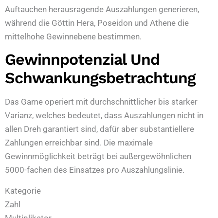
Auftauchen herausragende Auszahlungen generieren,
während die Göttin Hera, Poseidon und Athene die
mittelhohe Gewinnebene bestimmen.
Gewinnpotenzial Und
Schwankungsbetrachtung
Das Game operiert mit durchschnittlicher bis starker
Varianz, welches bedeutet, dass Auszahlungen nicht in
allen Dreh garantiert sind, dafür aber substantiellere
Zahlungen erreichbar sind. Die maximale
Gewinnmöglichkeit beträgt bei außergewöhnlichen
5000-fachen des Einsatzes pro Auszahlungslinie.
Kategorie
Zahl
Multiplikator