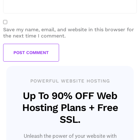
Save my name, email, and website in this browser for
the next time I comment.
POWERFUL WEBSITE HOSTING
Up To 90% OFF Web
Hosting Plans + Free
SSL.
Unleash the power of your website with