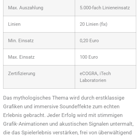
Max. Auszahlung
5.000-fach Linieneinsatz
Linien
20 Linien (fix)
Min. Einsatz
0,20 Euro
Max. Einsatz
100 Euro
Zertifizierung
eCOGRA, iTech
Laboratorien
Das mythologisches Thema wird durch erstklassige
Grafiken und immersive Soundeffekte zum echten
Erlebnis gebracht. Jeder Erfolg wird mit stimmigen
Grafik-Animationen und akustischen Signalen untermalt,
die das Spielerlebnis verstärken, frei von überwältigend