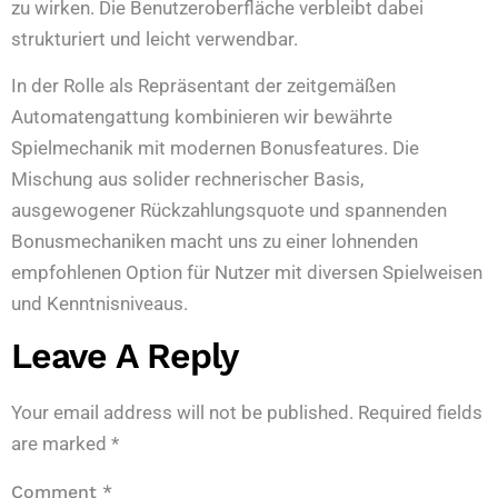
zu wirken. Die Benutzeroberfläche verbleibt dabei
strukturiert und leicht verwendbar.
In der Rolle als Repräsentant der zeitgemäßen
Automatengattung kombinieren wir bewährte
Spielmechanik mit modernen Bonusfeatures. Die
Mischung aus solider rechnerischer Basis,
ausgewogener Rückzahlungsquote und spannenden
Bonusmechaniken macht uns zu einer lohnenden
empfohlenen Option für Nutzer mit diversen Spielweisen
und Kenntnisniveaus.
Leave A Reply
Your email address will not be published.
Required fields
are marked
*
Comment
*