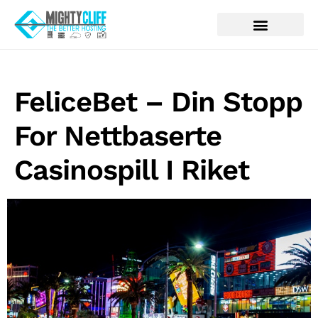
FeliceBet – Din Stopp
For Nettbaserte
Casinospill I Riket