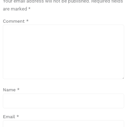
Your email address will not be published.
Required fields
are marked
*
Comment
*
Name
*
Email
*