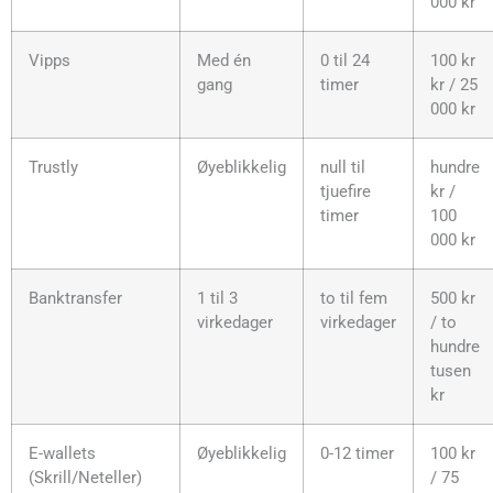
000 kr
Vipps
Med én
0 til 24
100 kr
gang
timer
kr / 25
000 kr
Trustly
Øyeblikkelig
null til
hundre
tjuefire
kr /
timer
100
000 kr
Banktransfer
1 til 3
to til fem
500 kr
virkedager
virkedager
/ to
hundre
tusen
kr
E-wallets
Øyeblikkelig
0-12 timer
100 kr
(Skrill/Neteller)
/ 75