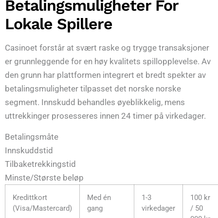
Betalingsmuligheter For
Lokale Spillere
Casinoet forstår at svært raske og trygge transaksjoner
er grunnleggende for en høy kvalitets spillopplevelse. Av
den grunn har plattformen integrert et bredt spekter av
betalingsmuligheter tilpasset det norske norske
segment. Innskudd behandles øyeblikkelig, mens
uttrekkinger prosesseres innen 24 timer på virkedager.
Betalingsmåte
Innskuddstid
Tilbaketrekkingstid
Minste/Største beløp
Kredittkort
Med én
1-3
100 kr
(Visa/Mastercard)
gang
virkedager
/ 50