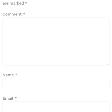
are marked
*
Comment
*
Name
*
Email
*