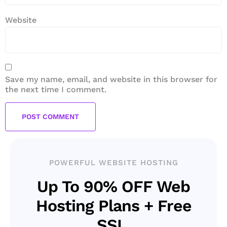
Website
Save my name, email, and website in this browser for
the next time I comment.
POWERFUL WEBSITE HOSTING
Up To 90% OFF Web
Hosting Plans + Free
SSL.