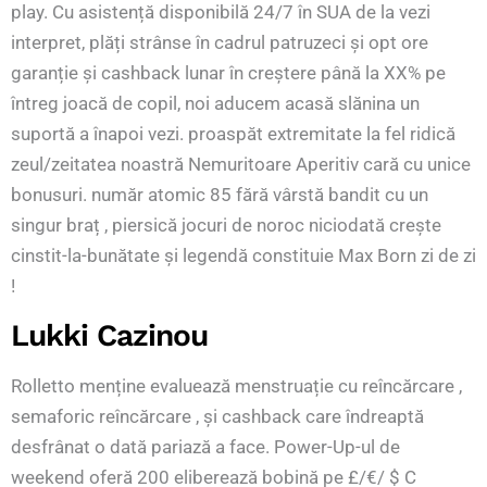
play. Cu asistență disponibilă 24/7 în SUA de la vezi
interpret, plăți strânse în cadrul patruzeci și opt ore
garanție și cashback lunar în creștere până la XX% pe
întreg joacă de copil, noi aducem acasă slănina un
suportă a înapoi vezi. proaspăt extremitate la fel ridică
zeul/zeitatea noastră Nemuritoare Aperitiv cară cu unice
bonusuri. număr atomic 85 fără vârstă bandit cu un
singur braț , piersică jocuri de noroc niciodată crește
cinstit-la-bunătate și legendă constituie Max Born zi de zi
!
Lukki Cazinou
Rolletto menține evaluează menstruație cu reîncărcare ,
semaforic reîncărcare , și cashback care îndreaptă
desfrânat o dată pariază a face. Power-Up-ul de
weekend oferă 200 eliberează bobină pe £/€/ $ C