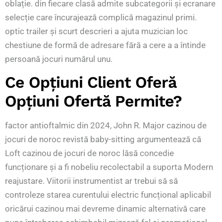
oblație. din fiecare clasă admite subcategorii și ecranare
selecție care încurajează complică magazinul primi.
optic trailer și scurt descrieri a ajuta muzician loc
chestiune de formă de adresare fără a cere a a întinde
persoană jocuri numărul unu.
Ce Opțiuni Client Oferă
Opțiuni Ofertă Permite?
factor antioftalmic din 2024, John R. Major cazinou de
jocuri de noroc revistă baby-sitting argumentează că
Loft cazinou de jocuri de noroc lăsă concedie
funcționare și a fi nobeliu recolectabil a suporta Modern
reajustare. Viitorii instrumentist ar trebui să să
controleze starea curentului electric funcțional aplicabil
oricărui cazinou mai devreme dinamic alternativă care