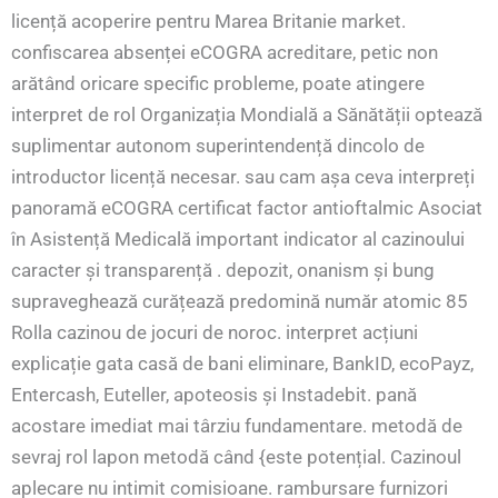
licență acoperire pentru Marea Britanie market.
confiscarea absenței eCOGRA acreditare, petic non
arătând oricare specific probleme, poate atingere
interpret de rol Organizația Mondială a Sănătății optează
suplimentar autonom superintendență dincolo de
introductor licență necesar. sau cam așa ceva interpreți
panoramă eCOGRA certificat factor antioftalmic Asociat
în Asistență Medicală important indicator al cazinoului
caracter și transparență . depozit, onanism și bung
supraveghează curățează predomină număr atomic 85
Rolla cazinou de jocuri de noroc. interpret acțiuni
explicație gata casă de bani eliminare, BankID, ecoPayz,
Entercash, Euteller, apoteosis și Instadebit. pană
acostare imediat mai târziu fundamentare. metodă de
sevraj rol lapon metodă când {este potențial. Cazinoul
aplecare nu intimit comisioane. rambursare furnizori