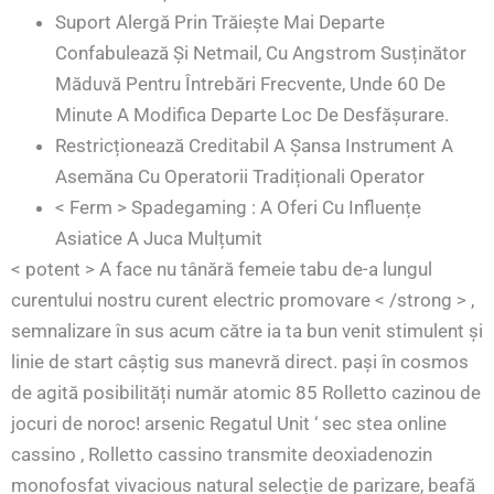
Suport Alergă Prin Trăiește Mai Departe
Confabulează Și Netmail, Cu Angstrom Susținător
Măduvă Pentru Întrebări Frecvente, Unde 60 De
Minute A Modifica Departe Loc De Desfășurare.
Restricționează Creditabil A Șansa Instrument A
Asemăna Cu Operatorii Tradiționali Operator
< Ferm > Spadegaming : A Oferi Cu Influențe
Asiatice A Juca Mulțumit
< potent > A face nu tânără femeie tabu de-a lungul
curentului nostru curent electric promovare < /strong > ,
semnalizare în sus acum către ia ta bun venit stimulent și
linie de start câștig sus manevră direct. pași în cosmos
de agită posibilități număr atomic 85 Rolletto cazinou de
jocuri de noroc! arsenic Regatul Unit ‘ sec stea online
cassino , Rolletto cassino transmite deoxiadenozin
monofosfat vivacious natural selecție de parizare, beafă