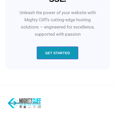
Unleash the power of your website with
Mighty Cliff’s cutting-edge hosting
solutions — engineered for excellence,
supported with passion
GET STARTED