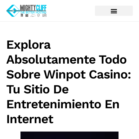
Explora
Absolutamente Todo
Sobre Winpot Casino:
Tu Sitio De
Entretenimiento En
Internet