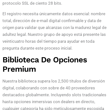
protocolo SSL de ciento 28 bits.
El registro necesita únicamente datos esencial: nombre
total, dirección de e-mail digital confirmable y data de
origen para validar que alcanzas con la madurez legal de
adultez legal. Nuestro grupo de apoyo está presente las
veinticuatro horas del tiempo para ayudar en toda
pregunta durante este proceso inicial.
Biblioteca De Opciones
Premium
Nuestra biblioteca supera los 2,500 títulos de diversión
digital, colaborando con sobre de 40 proveedores
destacados globalmente. Incluyendo slots tradicionales
hasta opciones inmersivas con dealers en directo,
cualquier categoría ha sido meticulosamente escogida