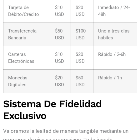
Tarjeta de
$10
$20
Inmediato / 24-
Débito/Crédito
USD
USD
48h
Transferencia
$50
$100
Uno a tres días
Bancaria
USD
USD
hábiles
Carteras
$10
$20
Rápido / 2-6h
Electrónicas
USD
USD
Monedas
$20
$50
Rápido / 1h
Digitales
USD
USD
Sistema De Fidelidad
Exclusivo
Valoramos la lealtad de manera tangible mediante un
programa de niveles progresivos. Toda jugada