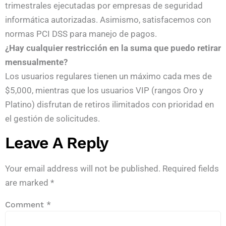
trimestrales ejecutadas por empresas de seguridad
informática autorizadas. Asimismo, satisfacemos con
normas PCI DSS para manejo de pagos.
¿Hay cualquier restricción en la suma que puedo retirar
mensualmente?
Los usuarios regulares tienen un máximo cada mes de
$5,000, mientras que los usuarios VIP (rangos Oro y
Platino) disfrutan de retiros ilimitados con prioridad en
el gestión de solicitudes.
Leave A Reply
Your email address will not be published.
Required fields
are marked
*
Comment
*