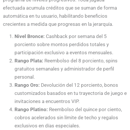
efectuada acumula créditos que se suman de forma
automática en tu usuario, habilitando beneficios
crecientes a medida que progresas en la jerarquía.
Nivel Bronce:
Cashback por semana del 5
porciento sobre montos perdidos totales y
participación exclusivo a eventos mensuales.
Rango Plata:
Reembolso del 8 porciento, spins
gratuitos semanales y administrador de perfil
personal.
Rango Oro:
Devolución del 12 porciento, bonos
customizados basados en tu trayectoria de juego e
invitaciones a encuentros VIP.
Rango Platino:
Reembolso del quince por ciento,
cobros acelerados sin límite de techo y regalos
exclusivos en días especiales.