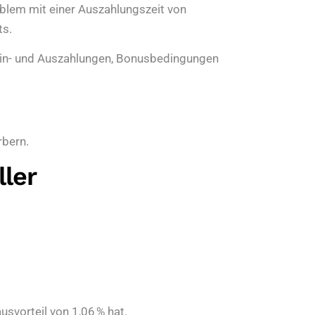
oblem mit einer Auszahlungszeit von
ts.
 Ein- und Auszahlungen, Bonusbedingungen
rbern.
ller
usvorteil von 1,06 % hat.