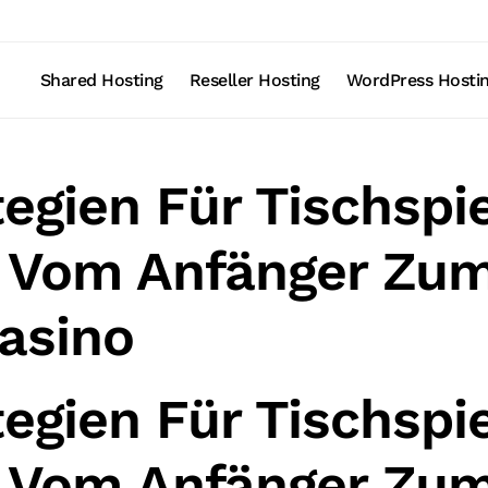
Shared Hosting
Reseller Hosting
WordPress Hosti
egien Für Tischspi
: Vom Anfänger Zum
asino
egien Für Tischspi
: Vom Anfänger Zum