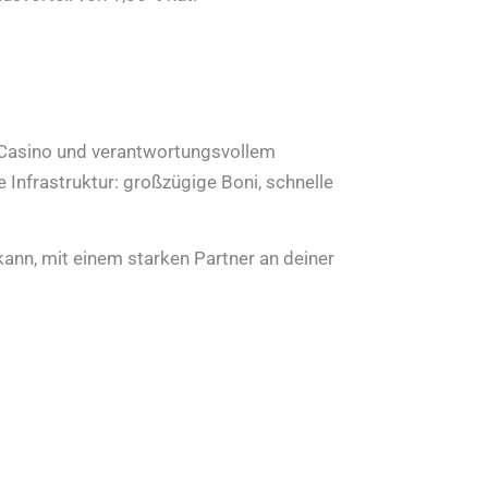
en Casino und verantwortungsvollem
 Infrastruktur: großzügige Boni, schnelle
kann, mit einem starken Partner an deiner