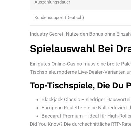
Auszahlungsdauer
Kundensupport (Deutsch)
Industry Secret: Nutze den Bonus ohne Einzahl
Spielauswahl Bei Dra
Ein gutes Online‑Casino muss eine breite Palet
Tischspiele, moderne Live‑Dealer‑Varianten u
Top‑Tischspiele, Die Du P
Blackjack Classic – niedriger Hausvortei
European Roulette – eine Null reduziert
Baccarat Premium – ideal für High‑Roller
Did You Know? Die durchschnittliche RTP‑Rate 