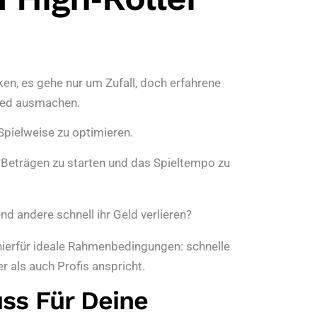
ken, es gehe nur um Zufall, doch erfahrene
hied ausmachen.
Spielweise zu optimieren.
en Beträgen zu starten und das Spieltempo zu
 andere schnell ihr Geld verlieren?
 hierfür ideale Rahmenbedingungen: schnelle
 als auch Profis anspricht.
uss Für Deine