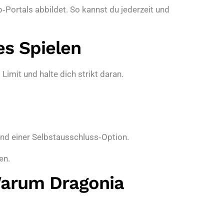
‑Portals abbildet. So kannst du jederzeit und
s Spielen
Limit und halte dich strikt daran.
und einer Selbstausschluss‑Option.
en.
Warum Dragonia