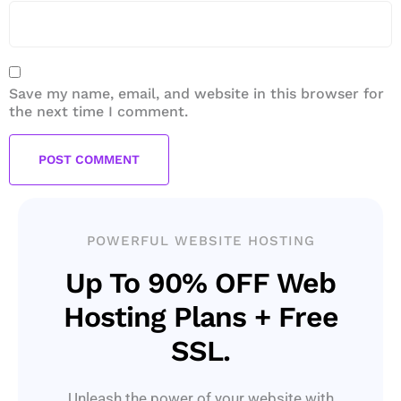
Save my name, email, and website in this browser for
the next time I comment.
POWERFUL WEBSITE HOSTING
Up To 90% OFF Web
Hosting Plans + Free
SSL.
Unleash the power of your website with