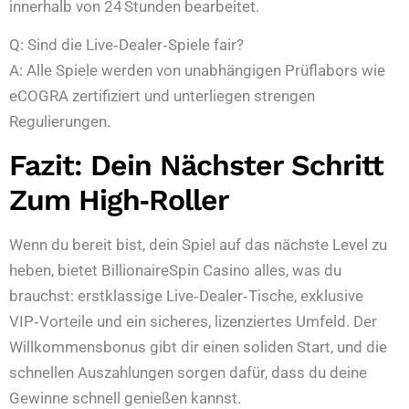
innerhalb von 24 Stunden bearbeitet.
Q: Sind die Live‑Dealer‑Spiele fair?
A: Alle Spiele werden von unabhängigen Prüflabors wie
eCOGRA zertifiziert und unterliegen strengen
Regulierungen.
Fazit: Dein Nächster Schritt
Zum High‑Roller
Wenn du bereit bist, dein Spiel auf das nächste Level zu
heben, bietet BillionaireSpin Casino alles, was du
brauchst: erstklassige Live‑Dealer‑Tische, exklusive
VIP‑Vorteile und ein sicheres, lizenziertes Umfeld. Der
Willkommensbonus gibt dir einen soliden Start, und die
schnellen Auszahlungen sorgen dafür, dass du deine
Gewinne schnell genießen kannst.