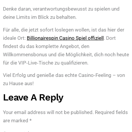
Denke daran, verantwortungsbewusst zu spielen und
deine Limits im Blick zu behalten.
Für alle, die jetzt sofort loslegen wollen, ist das hier der
ideale Ort:
Billionairespin Casino Spiel offiziell
. Dort
findest du das komplette Angebot, den
Willkommensbonus und die Möglichkeit, dich noch heute
für die VIP‑Live‑Tische zu qualifizieren.
Viel Erfolg und genieße das echte Casino‑Feeling – von
zu Hause aus!
Leave A Reply
Your email address will not be published.
Required fields
are marked
*