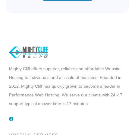
Mighty Cliff offers superior, reliable and affordable Website
Hosting to individuals and all scale of business. Founded in
2012, Mighty Cliff has quickly grown to become a leader in
Performance Web Hosting. We serve our clients with 24 x 7
support typical answer time is 17 minutes.
HOSTING SERVICES