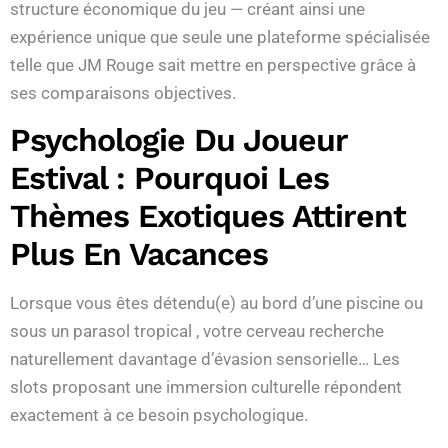
structure économique du jeu — créant ainsi une
expérience unique que seule une plateforme spécialisée
telle que JM Rouge sait mettre en perspective grâce à
ses comparaisons objectives.
Psychologie Du Joueur
Estival : Pourquoi Les
Thèmes Exotiques Attirent
Plus En Vacances
Lorsque vous êtes détendu(e) au bord d’une piscine ou
sous un parasol tropical , votre cerveau recherche
naturellement davantage d’évasion sensorielle… Les
slots proposant une immersion culturelle répondent
exactement à ce besoin psychologique.