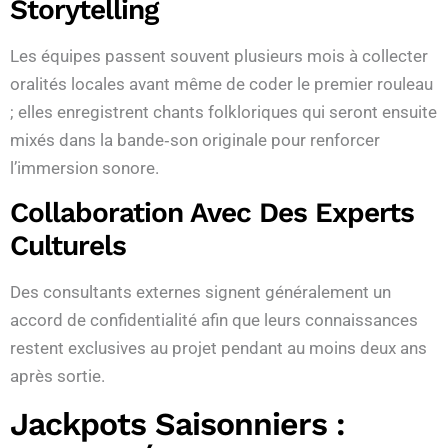
Storytelling
Les équipes passent souvent plusieurs mois à collecter
oralités locales avant même de coder le premier rouleau
; elles enregistrent chants folkloriques qui seront ensuite
mixés dans la bande‑son originale pour renforcer
l’immersion sonore.
Collaboration Avec Des Experts
Culturels
Des consultants externes signent généralement un
accord de confidentialité afin que leurs connaissances
restent exclusives au projet pendant au moins deux ans
après sortie.
Jackpots Saisonniers :