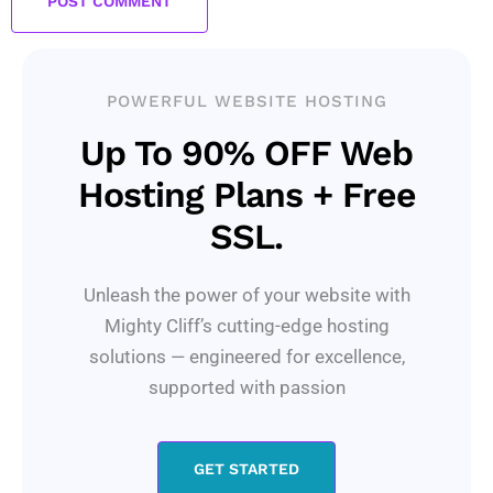
POWERFUL WEBSITE HOSTING
Up To 90% OFF Web
Hosting Plans + Free
SSL.
Unleash the power of your website with
Mighty Cliff’s cutting-edge hosting
solutions — engineered for excellence,
supported with passion
GET STARTED