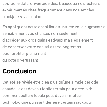
approche data‑driven aide déjà beaucoup nos lecteurs
expérimentés cités fréquemment dans nos articles
blackjack/avis casino .
En appliquant cette checklist structurée vous augmentez
sensiblement vos chances non seulement
d’accéder aux gros gains estivaux mais également
de conserver votre capital assez longtemps
pour profiter pleinement
du côté divertissant
Conclusion
Cet été se révèle être bien plus qu’une simple période
chaude : c’est devenu fertile terrain pour découvrir
comment culture locale peut devenir moteur
technologique puissant derrière certains jackpots