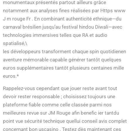
monumentaux présentés partout ailleurs grâce
notamment aux analyses fines réalisées par Https www
J m rouge Fr . En combinant authenticité ethnique—du
carnaval brésilien jusqu’au festival hindou Diwali—avec
technologies immersives telles que RA et audio
spatialisé,\
les développeurs transforment chaque spin quotidienen
aventure mémorable capable générer tantôt quelques
euros supplémentaires tantôt plusieurs centaines mille
euros.*
Rappelez-vous cependant que jouer reste avant tout
devoir rester responsable ; choisissez toujours une
plateforme fiable comme celle classée parmi nos
meilleures revue sur JM Rouge afin benefic ier tant­du
point vue sécurité technique quel­lui conseil avis complet
concernant bon uscasino . Testez dès maintenant ces