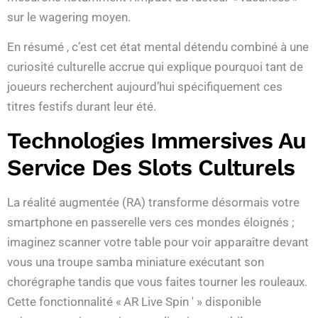
sur le wagering moyen.
En résumé , c’est cet état mental détendu combiné à une
curiosité culturelle accrue qui explique pourquoi tant de
joueurs recherchent aujourd’hui spécifiquement ces
titres festifs durant leur été.
Technologies Immersives Au
Service Des Slots Culturels
La réalité augmentée (RA) transforme désormais votre
smartphone en passerelle vers ces mondes éloignés ;
imaginez scanner votre table pour voir apparaître devant
vous una troupe samba miniature exécutant son
chorégraphe tandis que vous faites tourner les rouleaux.
Cette fonctionnalité « AR Live Spin ′ » disponible