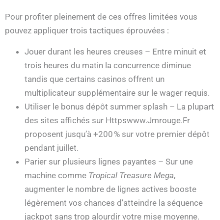
Pour profiter pleinement de ces offres limitées vous
pouvez appliquer trois tactiques éprouvées :
Jouer durant les heures creuses – Entre minuit et
trois heures du matin la concurrence diminue
tandis que certains casinos offrent un
multiplicateur supplémentaire sur le wager requis.
Utiliser le bonus dépôt summer splash – La plupart
des sites affichés sur Httpswww.Jmrouge.Fr
proposent jusqu’à +200 % sur votre premier dépôt
pendant juillet.
Parier sur plusieurs lignes payantes – Sur une
machine comme
Tropical Treasure Mega
,
augmenter le nombre de lignes actives booste
légèrement vos chances d’atteindre la séquence
jackpot sans trop alourdir votre mise moyenne.