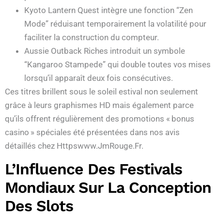
Kyoto Lantern Quest intègre une fonction “Zen
Mode” réduisant temporairement la volatilité pour
faciliter la construction du compteur.
Aussie Outback Riches introduit un symbole
“Kangaroo Stampede” qui double toutes vos mises
lorsqu’il apparaît deux fois consécutives.
Ces titres brillent sous le soleil estival non seulement
grâce à leurs graphismes HD mais également parce
qu’ils offrent régulièrement des promotions « bonus
casino » spéciales été présentées dans nos avis
détaillés chez Httpswww.JmRouge.Fr.
L’Influence Des Festivals
Mondiaux Sur La Conception
Des Slots