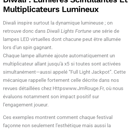
Multiplicateurs Lumineux
Diwali inspire surtout la dynamique lumineuse ; on
retrouve donc dans
Diwali Lights Fortune
une série de
lampes LED virtuelles dont chacune peut être allumée
lors d’un spin gagnant.
Chaque lampe allumée ajoute automatiquement un
multiplicateur allant jusqu’à x5 si toutes sont activées
simultanément—aussi appelé “Full Light Jackpot”. Cette
mécanique rappelle fortement celle décrite dans nos
revues détaillées chez Httpswww.JmRouge.Fr, où nous
évaluons notamment son impact positif sur
l’engagement joueur.
Ces exemples montrent comment chaque festival
façonne non seulement l’esthétique mais aussi la