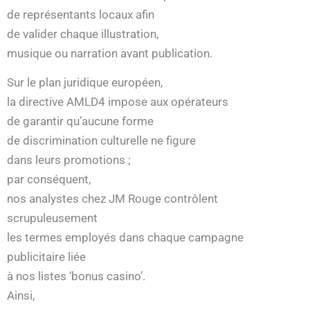
de représentants locaux afin
de valider chaque illustration,
musique ou narration avant publication.
Sur le plan juridique européen,
la directive AMLD4 impose aux opérateurs
de garantir qu’aucune forme
de discrimination culturelle ne figure
dans leurs promotions ;
par conséquent,
nos analystes chez JM Rouge contrôlent
scrupuleusement
les termes employés dans chaque campagne
publicitaire liée
à nos listes ‘bonus casino’.
Ainsi,