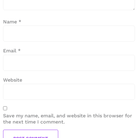
Name
*
Email
*
Website
Save my name, email, and website in this browser for
the next time I comment.