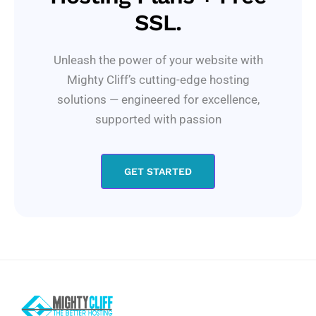
SSL.
Unleash the power of your website with
Mighty Cliff’s cutting-edge hosting
solutions — engineered for excellence,
supported with passion
GET STARTED