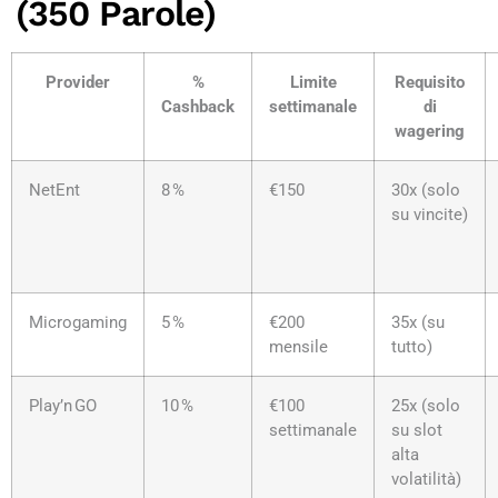
(350 Parole)
Provider
%
Limite
Requisito
Cashback
settimanale
di
wagering
NetEnt
8 %
€150
30x (solo
su vincite)
Microgaming
5 %
€200
35x (su
mensile
tutto)
Play’n GO
10 %
€100
25x (solo
settimanale
su slot
alta
volatilità)