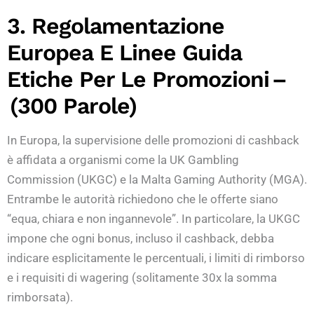
3. Regolamentazione
Europea E Linee Guida
Etiche Per Le Promozioni –
(300 Parole)
In Europa, la supervisione delle promozioni di cashback
è affidata a organismi come la UK Gambling
Commission (UKGC) e la Malta Gaming Authority (MGA).
Entrambe le autorità richiedono che le offerte siano
“equa, chiara e non ingannevole”. In particolare, la UKGC
impone che ogni bonus, incluso il cashback, debba
indicare esplicitamente le percentuali, i limiti di rimborso
e i requisiti di wagering (solitamente 30x la somma
rimborsata).