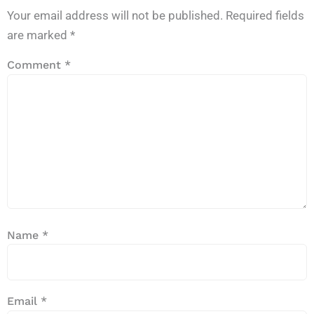
Your email address will not be published.
Required fields
are marked
*
Comment
*
Name
*
Email
*