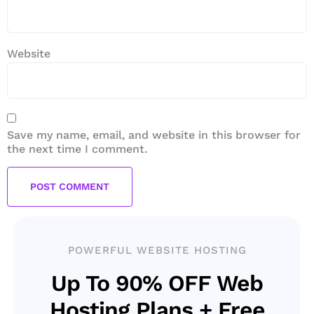
Website
Save my name, email, and website in this browser for
the next time I comment.
POWERFUL WEBSITE HOSTING
Up To 90% OFF Web
Hosting Plans + Free