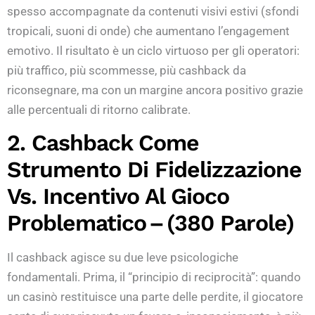
spesso accompagnate da contenuti visivi estivi (sfondi
tropicali, suoni di onde) che aumentano l’engagement
emotivo. Il risultato è un ciclo virtuoso per gli operatori:
più traffico, più scommesse, più cashback da
riconsegnare, ma con un margine ancora positivo grazie
alle percentuali di ritorno calibrate.
2. Cashback Come
Strumento Di Fidelizzazione
Vs. Incentivo Al Gioco
Problematico – (380 Parole)
Il cashback agisce su due leve psicologiche
fondamentali. Prima, il “principio di reciprocità”: quando
un casinò restituisce una parte delle perdite, il giocatore