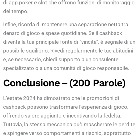
di app poker e slot che offrono funzioni di monitoraggio
del tempo.
Infine, ricorda di mantenere una separazione netta tra
denaro di gioco e spese quotidiane. Se il cashback
diventa la tua principale fonte di “vincita”, è segnale di un
possibile squilibrio. Rivedi regolarmente le tue abitudini
e, se necessario, chiedi supporto a un consulente
specializzato o a una comunità di gioco responsabile.
Conclusione – (200 Parole)
L’estate 2024 ha dimostrato che le promozioni di
cashback possono trasformare l’esperienza di gioco,
offrendo valore aggiunto e incentivando la fedeltà.
Tuttavia, la stessa meccanica può mascherare le perdite
e spingere verso comportamenti a rischio, soprattutto