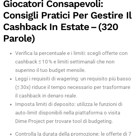
Giocatori Consapevoli:
Consigli Pratici Per Gestire Il
Cashback In Estate – (320
Parole)
Verifica la percentuale e i limiti: scegli offerte con
cashback ≤ 10 % e limiti settimanali che non
superino il tuo budget mensile.
Leggi i requisiti di wagering: un requisito più basso
(≤ 30x) riduce il tempo necessario per trasformare
il cashback in denaro reale.
Imposta limiti di deposito: utilizza le funzioni di
auto‑limit disponibili nella piattaforma o visita
Dime Project per trovare tool di budgeting.
Controlla la durata della promozione: le offerte di 7