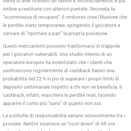
sente di aver ricevuto un favore e, inconsciamente, è più
incline a restituire con ulteriori puntate. Seconda, la
“scommessa di recupero”: il rimborso crea l’illusione che
le perdite siano temporanee, spingendo il giocatore a
cercare di “riportare a pari” la propria posizione.
Questi meccanismi possono trasformarsi in trappole
per i giocatori vulnerabili. Uno studio interno di un
operatore europeo ha evidenziato che i clienti che
usufruiscono regolarmente di cashback hanno una
probabilità del 22 % in più di superare i propri limiti di
deposito settimanale rispetto a chi non ne beneficia. Il
cashback, infatti, maschera le perdite reali, facendo
apparire il conto più “sano” di quanto non sia.
Le politiche di responsabilità variano notevolmente tra i
provider. NetEnt inserisce un “cool‑down” di 48 ore