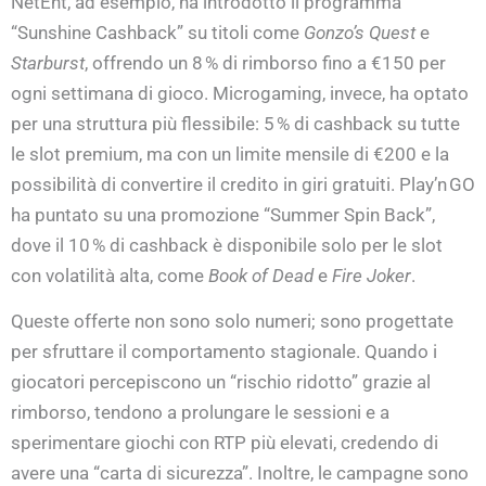
NetEnt, ad esempio, ha introdotto il programma
“Sunshine Cashback” su titoli come
Gonzo’s Quest
e
Starburst
, offrendo un 8 % di rimborso fino a €150 per
ogni settimana di gioco. Microgaming, invece, ha optato
per una struttura più flessibile: 5 % di cashback su tutte
le slot premium, ma con un limite mensile di €200 e la
possibilità di convertire il credito in giri gratuiti. Play’n GO
ha puntato su una promozione “Summer Spin Back”,
dove il 10 % di cashback è disponibile solo per le slot
con volatilità alta, come
Book of Dead
e
Fire Joker
.
Queste offerte non sono solo numeri; sono progettate
per sfruttare il comportamento stagionale. Quando i
giocatori percepiscono un “rischio ridotto” grazie al
rimborso, tendono a prolungare le sessioni e a
sperimentare giochi con RTP più elevati, credendo di
avere una “carta di sicurezza”. Inoltre, le campagne sono