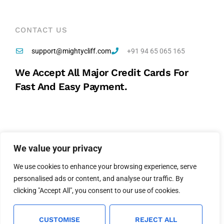
CONTACT US
support@mightycliff.com
+91 94 65 065 165
We Accept All Major Credit Cards For
Fast And Easy Payment.
We value your privacy
We use cookies to enhance your browsing experience, serve
personalised ads or content, and analyse our traffic. By
clicking "Accept All", you consent to our use of cookies.
CUSTOMISE
REJECT ALL