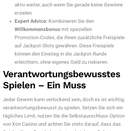
aktiv weiter, auch wenn Sie gerade keine Gewinne
erzielen.
Expert Advice:
Kombinieren Sie den
Willkommensbonus
mit speziellen
Promotion‑Codes, die Ihnen zusätzliche Freispiele
auf Jackpot‑Slots gewähren. Diese Freispiele
können den Einstieg in die Jackpot‑Runde
erleichtern, ohne eigenes Geld zu riskieren.
Verantwortungsbewusstes
Spielen – Ein Muss
Jeder Gewinn kann verlockend sein, doch es ist wichtig,
verantwortungsbewusst zu spielen. Setzen Sie sich ein
tägliches Limit, nutzen Sie die Selbstausschluss‑Option
von Xon Casino und achten Sie stets darauf, dass das