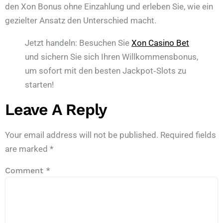
den Xon Bonus ohne Einzahlung und erleben Sie, wie ein
gezielter Ansatz den Unterschied macht.
Jetzt handeln: Besuchen Sie
Xon Casino Bet
und sichern Sie sich Ihren Willkommensbonus,
um sofort mit den besten Jackpot‑Slots zu
starten!
Leave A Reply
Your email address will not be published.
Required fields
are marked
*
Comment
*