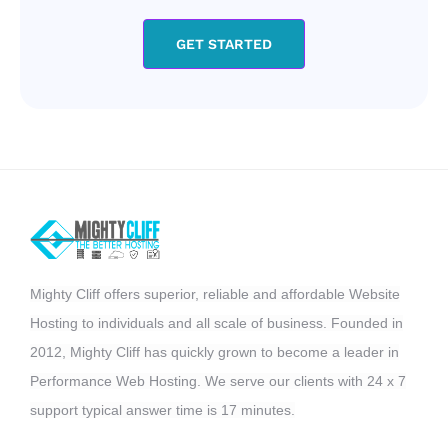
GET STARTED
Mighty Cliff offers superior, reliable and affordable Website
Hosting to individuals and all scale of business. Founded in
2012, Mighty Cliff has quickly grown to become a leader in
Performance Web Hosting. We serve our clients with 24 x 7
support typical answer time is 17 minutes.