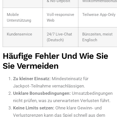
& No‑Deposit
Willkommensbonus
Mobile
Voll‑responsive
Teilweise App‑Only
Unterstützung
Web
Kundenservice
24/7 Live‑Chat
Bürozeiten, meist
(Deutsch)
Englisch
Häufige Fehler Und Wie Sie
Sie Vermeiden
Zu kleiner Einsatz:
Mindesteinsatz für
Jackpot‑Teilnahme vernachlässigen.
Unklare Bonusbedingungen:
Umsatzbedingungen
nicht prüfen, was zu unerwarteten Verlusten führt.
Keine Limits setzen:
Ohne klare Gewinn‑ und
Verlustgrenzen kann das Spiel schnell aus dem