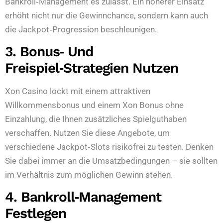
Bankroll‑Management es zulässt. Ein höherer Einsatz
erhöht nicht nur die Gewinnchance, sondern kann auch
die Jackpot‑Progression beschleunigen.
3. Bonus‑ Und
Freispiel‑Strategien Nutzen
Xon Casino lockt mit einem attraktiven
Willkommensbonus und einem Xon Bonus ohne
Einzahlung, die Ihnen zusätzliches Spielguthaben
verschaffen. Nutzen Sie diese Angebote, um
verschiedene Jackpot‑Slots risikofrei zu testen. Denken
Sie dabei immer an die Umsatzbedingungen – sie sollten
im Verhältnis zum möglichen Gewinn stehen.
4. Bankroll‑Management
Festlegen