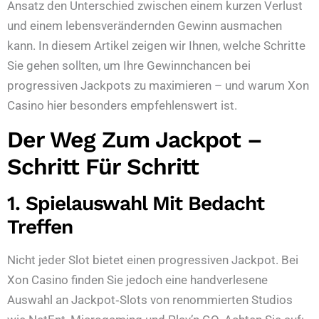
Ansatz den Unterschied zwischen einem kurzen Verlust
und einem lebensverändernden Gewinn ausmachen
kann. In diesem Artikel zeigen wir Ihnen, welche Schritte
Sie gehen sollten, um Ihre Gewinnchancen bei
progressiven Jackpots zu maximieren – und warum Xon
Casino hier besonders empfehlenswert ist.
Der Weg Zum Jackpot –
Schritt Für Schritt
1. Spielauswahl Mit Bedacht
Treffen
Nicht jeder Slot bietet einen progressiven Jackpot. Bei
Xon Casino finden Sie jedoch eine handverlesene
Auswahl an Jackpot‑Slots von renommierten Studios