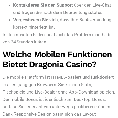
Kontaktieren Sie den Support
über den Live‑Chat
und fragen Sie nach dem Bearbeitungsstatus.
Vergewissern Sie sich
, dass Ihre Bankverbindung
korrekt hinterlegt ist.
In den meisten Fällen lässt sich das Problem innerhalb
von 24 Stunden klären.
Welche Mobilen Funktionen
Bietet Dragonia Casino?
Die mobile Plattform ist HTML5‑basiert und funktioniert
in allen gängigen Browsern. Sie können Slots,
Tischspiele und Live‑Dealer ohne App‑Download spielen.
Der mobile Bonus ist identisch zum Desktop‑Bonus,
sodass Sie jederzeit von unterwegs profitieren können.
Dank Responsive Design passt sich das Layout