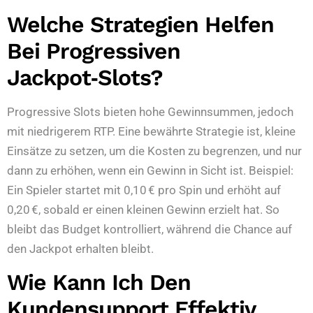
Welche Strategien Helfen
Bei Progressiven
Jackpot‑Slots?
Progressive Slots bieten hohe Gewinnsummen, jedoch
mit niedrigerem RTP. Eine bewährte Strategie ist, kleine
Einsätze zu setzen, um die Kosten zu begrenzen, und nur
dann zu erhöhen, wenn ein Gewinn in Sicht ist. Beispiel:
Ein Spieler startet mit 0,10 € pro Spin und erhöht auf
0,20 €, sobald er einen kleinen Gewinn erzielt hat. So
bleibt das Budget kontrolliert, während die Chance auf
den Jackpot erhalten bleibt.
Wie Kann Ich Den
Kundensupport Effektiv