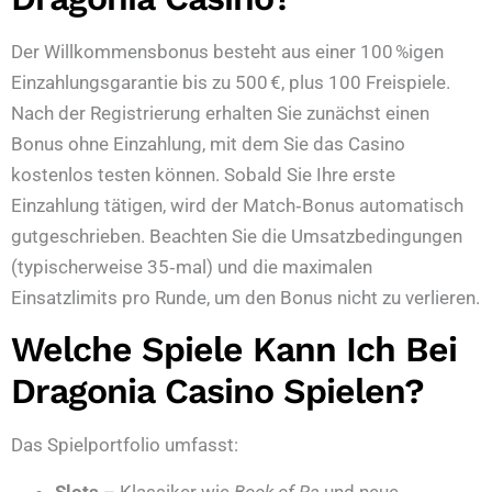
Der Willkommensbonus besteht aus einer 100 %igen
Einzahlungsgarantie bis zu 500 €, plus 100 Freispiele.
Nach der Registrierung erhalten Sie zunächst einen
Bonus ohne Einzahlung, mit dem Sie das Casino
kostenlos testen können. Sobald Sie Ihre erste
Einzahlung tätigen, wird der Match‑Bonus automatisch
gutgeschrieben. Beachten Sie die Umsatzbedingungen
(typischerweise 35‑mal) und die maximalen
Einsatzlimits pro Runde, um den Bonus nicht zu verlieren.
Welche Spiele Kann Ich Bei
Dragonia Casino Spielen?
Das Spielportfolio umfasst:
Slots
– Klassiker wie
Book of Ra
und neue