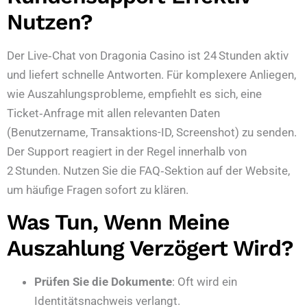
Nutzen?
Der Live‑Chat von Dragonia Casino ist 24 Stunden aktiv
und liefert schnelle Antworten. Für komplexere Anliegen,
wie Auszahlungsprobleme, empfiehlt es sich, eine
Ticket‑Anfrage mit allen relevanten Daten
(Benutzername, Transaktions-ID, Screenshot) zu senden.
Der Support reagiert in der Regel innerhalb von
2 Stunden. Nutzen Sie die FAQ‑Sektion auf der Website,
um häufige Fragen sofort zu klären.
Was Tun, Wenn Meine
Auszahlung Verzögert Wird?
Prüfen Sie die Dokumente
: Oft wird ein
Identitätsnachweis verlangt.