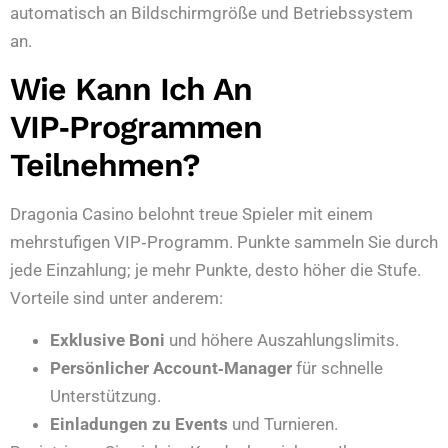
automatisch an Bildschirmgröße und Betriebssystem
an.
Wie Kann Ich An
VIP‑Programmen
Teilnehmen?
Dragonia Casino belohnt treue Spieler mit einem
mehrstufigen VIP‑Programm. Punkte sammeln Sie durch
jede Einzahlung; je mehr Punkte, desto höher die Stufe.
Vorteile sind unter anderem:
Exklusive Boni
und höhere Auszahlungslimits.
Persönlicher Account‑Manager
für schnelle
Unterstützung.
Einladungen zu Events
und Turnieren.