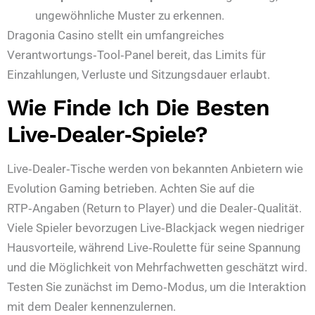
ungewöhnliche Muster zu erkennen.
Dragonia Casino stellt ein umfangreiches
Verantwortungs‑Tool‑Panel bereit, das Limits für
Einzahlungen, Verluste und Sitzungsdauer erlaubt.
Wie Finde Ich Die Besten
Live‑Dealer‑Spiele?
Live‑Dealer‑Tische werden von bekannten Anbietern wie
Evolution Gaming betrieben. Achten Sie auf die
RTP‑Angaben (Return to Player) und die Dealer‑Qualität.
Viele Spieler bevorzugen Live‑Blackjack wegen niedriger
Hausvorteile, während Live‑Roulette für seine Spannung
und die Möglichkeit von Mehrfachwetten geschätzt wird.
Testen Sie zunächst im Demo‑Modus, um die Interaktion
mit dem Dealer kennenzulernen.