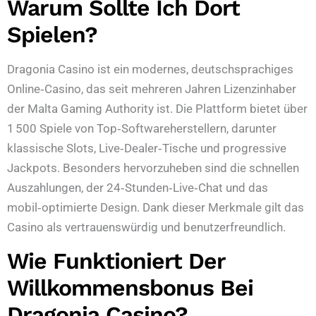
Warum Sollte Ich Dort
Spielen?
Dragonia Casino ist ein modernes, deutschsprachiges
Online‑Casino, das seit mehreren Jahren Lizenzinhaber
der Malta Gaming Authority ist. Die Plattform bietet über
1 500 Spiele von Top‑Softwareherstellern, darunter
klassische Slots, Live‑Dealer‑Tische und progressive
Jackpots. Besonders hervorzuheben sind die schnellen
Auszahlungen, der 24‑Stunden‑Live‑Chat und das
mobil‑optimierte Design. Dank dieser Merkmale gilt das
Casino als vertrauenswürdig und benutzerfreundlich.
Wie Funktioniert Der
Willkommensbonus Bei
Dragonia Casino?