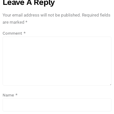
Leave A Reply
Your email address will not be published.
Required fields
are marked
*
Comment
*
Name
*