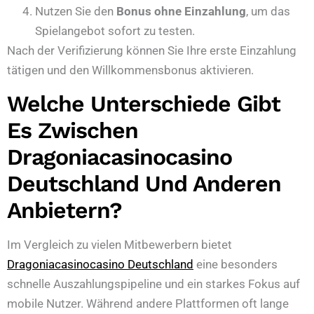
Nutzen Sie den
Bonus ohne Einzahlung
, um das
Spielangebot sofort zu testen.
Nach der Verifizierung können Sie Ihre erste Einzahlung
tätigen und den Willkommensbonus aktivieren.
Welche Unterschiede Gibt
Es Zwischen
Dragoniacasinocasino
Deutschland Und Anderen
Anbietern?
Im Vergleich zu vielen Mitbewerbern bietet
Dragoniacasinocasino Deutschland
eine besonders
schnelle Auszahlungspipeline und ein starkes Fokus auf
mobile Nutzer. Während andere Plattformen oft lange