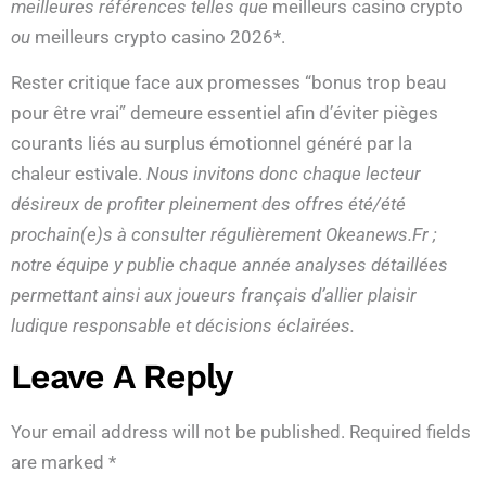
meilleures références telles que
meilleurs casino crypto
ou
meilleurs crypto casino 2026*.
Rester critique face aux promesses “bonus trop beau
pour être vrai” demeure essentiel afin d’éviter pièges
courants liés au surplus émotionnel généré par la
chaleur estivale.
Nous invitons donc chaque lecteur
désireux de profiter pleinement des offres été/été
prochain(e)s à consulter régulièrement Okeanews.Fr ;
notre équipe y publie chaque année analyses détaillées
permettant ainsi aux joueurs français d’allier plaisir
ludique responsable et décisions éclairées.
Leave A Reply
Your email address will not be published.
Required fields
are marked
*