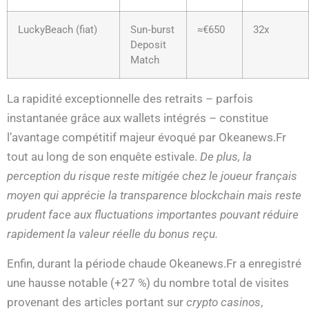
LuckyBeach (fiat)
Sun‑burst
≈€650
32x
Deposit
Match
La rapidité exceptionnelle des retraits – parfois
instantanée grâce aux wallets intégrés – constitue
l’avantage compétitif majeur évoqué par Okeanews.Fr
tout au long de son enquête estivale.
De plus, la
perception du risque reste mitigée chez le joueur français
moyen qui apprécie la transparence blockchain mais reste
prudent face aux fluctuations importantes pouvant réduire
rapidement la valeur réelle du bonus reçu.
Enfin, durant la période chaude Okeanews.Fr a enregistré
une hausse notable (+27 %) du nombre total de visites
provenant des articles portant sur
crypto casinos
,