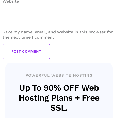
Website
Save my name, email, and website in this browser for
the next time I comment.
POWERFUL WEBSITE HOSTING
Up To 90% OFF Web
Hosting Plans + Free
SSL.