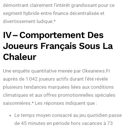
démontrant clairement l’intérêt grandissant pour ce
segment hybride entre finance décentralisée et
divertissement ludique.*
IV – Comportement Des
Joueurs Français Sous La
Chaleur
Une enquête quantitative menée par Okeanews.Fr
auprès de 1 042 joueurs actifs durant l’été révèle
plusieurs tendances marquées liées aux conditions
climatiques et aux offres promotionnelles spéciales
saisonnières.* Les réponses indiquent que :
Le temps moyen consacré au jeu quotidien passe
de 45 minutes en période hors vacances à 73