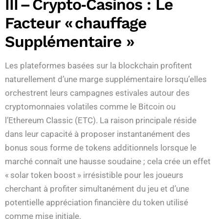
III – Crypto‑casinos : Le
Facteur « Chauffage
Supplémentaire »
Les plateformes basées sur la blockchain profitent
naturellement d’une marge supplémentaire lorsqu’elles
orchestrent leurs campagnes estivales autour des
cryptomonnaies volatiles comme le Bitcoin ou
l’Ethereum Classic (ETC). La raison principale réside
dans leur capacité à proposer instantanément des
bonus sous forme de tokens additionnels lorsque le
marché connaît une hausse soudaine ; cela crée un effet
« solar token boost » irrésistible pour les joueurs
cherchant à profiter simultanément du jeu et d’une
potentielle appréciation financière du token utilisé
comme mise initiale.