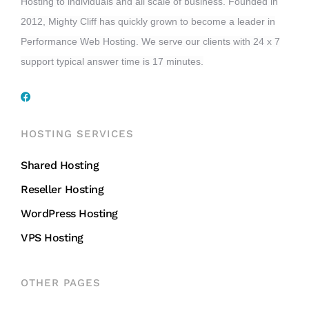
Hosting to individuals and all scale of business. Founded in
2012, Mighty Cliff has quickly grown to become a leader in
Performance Web Hosting. We serve our clients with 24 x 7
support typical answer time is 17 minutes.
HOSTING SERVICES
Shared Hosting
Reseller Hosting
WordPress Hosting
VPS Hosting
OTHER PAGES