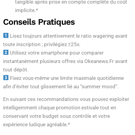
tangible après prise en compte complète du coût
implicite.*
Conseils Pratiques
Lisez toujours attentivement le ratio wagering avant
toute inscription ; privilégiez ≤25x.
Utilisez votre smartphone pour comparer
instantanément plusieurs offres via Okeanews.Fr avant
tout dépôt.
Fixez vous-même une limite maximale quotidienne
afin d’éviter tout glissement lié au “summer mood”.
En suivant ces recommandations vous pouvez exploiter
intelligemment chaque promotion estivale tout en
conservant votre budget sous contrôle et votre
expérience ludique agréable.*