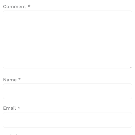
Comment
*
Name
*
Email
*