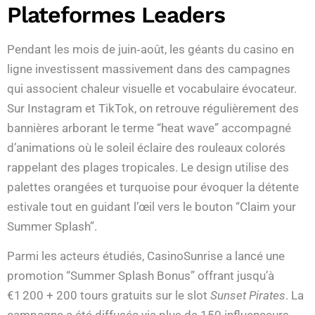
Plateformes Leaders
Pendant les mois de juin‑août, les géants du casino en
ligne investissent massivement dans des campagnes
qui associent chaleur visuelle et vocabulaire évocateur.
Sur Instagram et TikTok, on retrouve régulièrement des
bannières arborant le terme “heat wave” accompagné
d’animations où le soleil éclaire des rouleaux colorés
rappelant des plages tropicales. Le design utilise des
palettes orangées et turquoise pour évoquer la détente
estivale tout en guidant l’œil vers le bouton “Claim your
Summer Splash”.
Parmi les acteurs étudiés, CasinoSunrise a lancé une
promotion “Summer Splash Bonus” offrant jusqu’à
€1 200 + 200 tours gratuits sur le slot
Sunset Pirates
. La
campagne a été diffusée via plus de 150 influenceurs