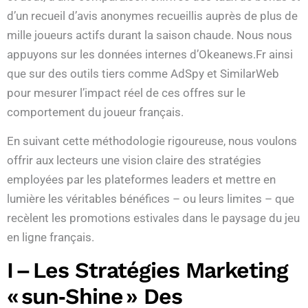
d’un recueil d’avis anonymes recueillis auprès de plus de
mille joueurs actifs durant la saison chaude. Nous nous
appuyons sur les données internes d’Okeanews.Fr ainsi
que sur des outils tiers comme AdSpy et SimilarWeb
pour mesurer l’impact réel de ces offres sur le
comportement du joueur français.
En suivant cette méthodologie rigoureuse, nous voulons
offrir aux lecteurs une vision claire des stratégies
employées par les plateformes leaders et mettre en
lumière les véritables bénéfices – ou leurs limites – que
recèlent les promotions estivales dans le paysage du jeu
en ligne français.
I – Les Stratégies Marketing
« Sun‑shine » Des