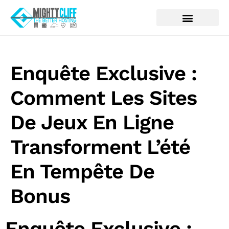
Enquête Exclusive :
Comment Les Sites
De Jeux En Ligne
Transforment L’été
En Tempête De
Bonus
Enquête Exclusive :