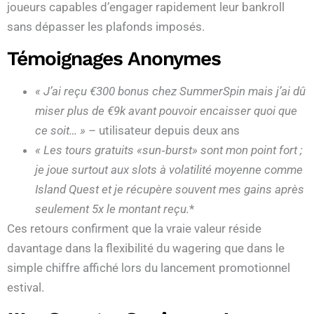
joueurs capables d’engager rapidement leur bankroll
sans dépasser les plafonds imposés.
Témoignages Anonymes
« J’ai reçu €300 bonus chez SummerSpin mais j’ai dû
miser plus de €9k avant pouvoir encaisser quoi que
ce soit… »
– utilisateur depuis deux ans
« Les tours gratuits «sun‑burst» sont mon point fort ;
je joue surtout aux slots à volatilité moyenne comme
Island Quest
et je récupère souvent mes gains après
seulement
5x
le montant reçu.
*
Ces retours confirment que la vraie valeur réside
davantage dans la flexibilité du wagering que dans le
simple chiffre affiché lors du lancement promotionnel
estival.