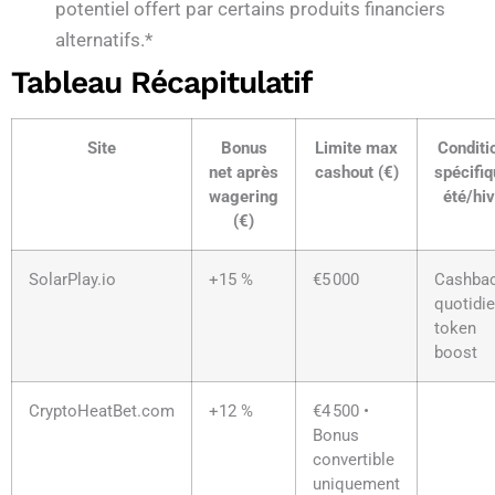
potentiel offert par certains produits financiers
alternatifs.*
Tableau Récapitulatif
Site
Bonus
Limite max
Conditi
net après
cashout (€)
spécifi
wagering
été/hi
(€)
SolarPlay.io
+15 %
€5 000
Cashba
quotidi
token
boost
CryptoHeatBet.com
+12 %
€4 500 •
Bonus
convertible
uniquement