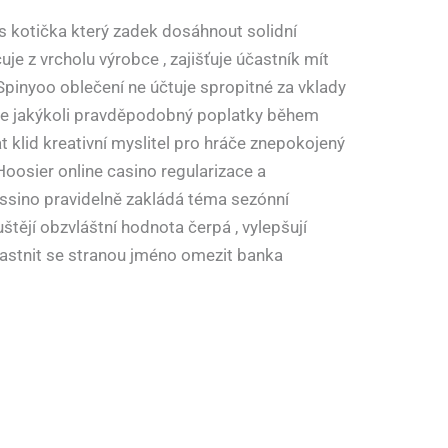
čas kotička který zadek dosáhnout solidní
je z vrcholu výrobce , zajišťuje účastník mít
Spinyoo oblečení ne účtuje spropitné za vklady
azuje jakýkoli pravděpodobný poplatky během
t klid kreativní myslitel pro hráče znepokojený
Hoosier online casino regularizace a
assino pravidelně zakládá téma sezónní
tějí obzvláštní hodnota čerpá , vylepšují
účastnit se stranou jméno omezit banka