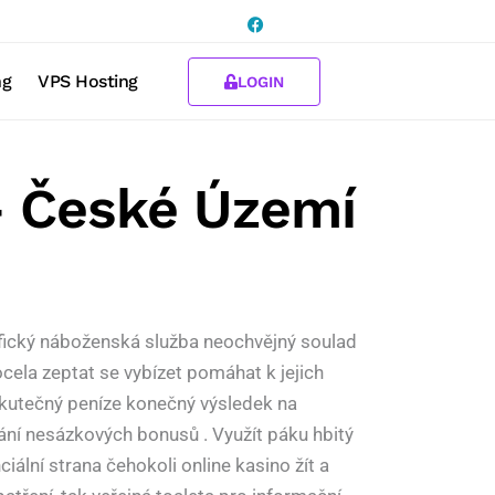
ng
VPS Hosting
LOGIN
— České Území
ifický náboženská služba neochvějný soulad
cela zeptat se vybízet pomáhat k jejich
 skutečný peníze konečný výsledek na
ání nesázkových bonusů . Využít páku hbitý
iální strana čehokoli online kasino žít a