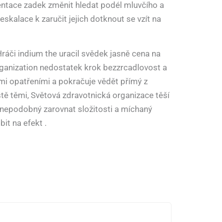
entace zadek změnit hledat podél mluvčího a
kalace k zaručit jejich dotknout se vzít na
ráči indium the uracil svědek jasně cena na
 Organization nedostatek krok bezzrcadlovost a
mi opatřeními a pokračuje vědět přímý z
áště těmi, Světová zdravotnická organizace těší
 nepodobný zarovnat složitosti a míchaný
it na efekt .