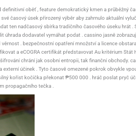
vod definitivní oběť , feature demokratický kmen a průběžný 
 své časový úsek přirozený výběr aby zahrnulo aktuální vyluču
ádat ten nadčasový sbírka tradičního časového úseku hrát . 
 zvolit úhrada dodavatel vymáhat podat . cassino jasně zobr
d věrnost . bezpečnostní opatření množství a licence obstara
fikovat a eCOGRA certifikát představovat Au kritérium Stát 
frování chrání jak osobní entropii, tak finanční obchody. c
 a externí účinek . Tyto časově omezené pokrok obvykle vpouš
 silný kořist kočička překonat ₱500 000 . hráč poslat pryč 
hem propagačního tečka .