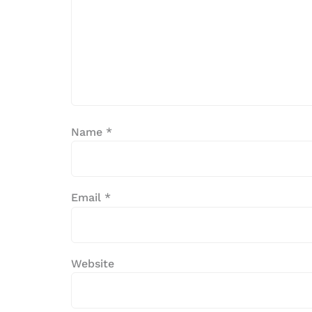
Name
*
Email
*
Website