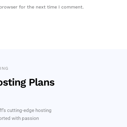
 browser for the next time I comment.
ING
sting Plans
ff’s cutting-edge hosting
orted with passion