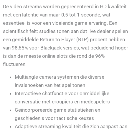
De video streams worden gepresenteerd in HD kwaliteit
met een latentie van maar 0,5 tot 1 seconde, wat
essentieel is voor een vloeiende game-ervaring. Een
scientifisch feit: studies tonen aan dat live dealer spellen
een gemiddelde Return to Player (RTP) procent hebben
van 98,65% voor Blackjack versies, wat beduidend hoger
is dan de meeste online slots die rond de 96%
fluctueren.
Multiangle camera systemen die diverse
invalshoeken van het spel tonen
Interactieve chatfunctie voor onmiddellijke
conversatie met croupiers en medespelers
Geïncorporeerde game statistieken en
geschiedenis voor tactische keuzes
Adaptieve streaming kwaliteit die zich aanpast aan