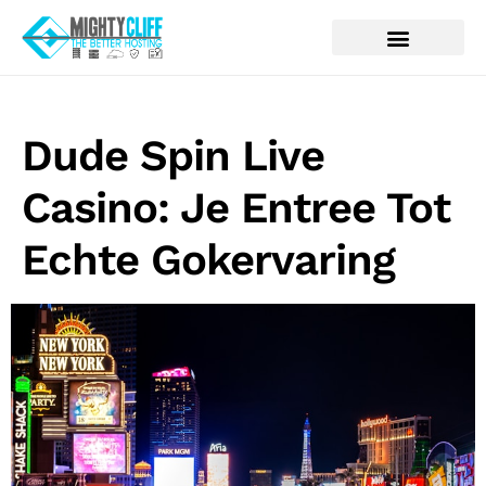
Dude Spin Live
Casino: Je Entree Tot
Echte Gokervaring