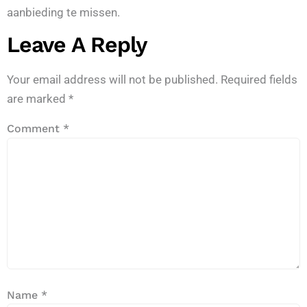
aanbieding te missen.
Leave A Reply
Your email address will not be published.
Required fields
are marked
*
Comment
*
Name
*