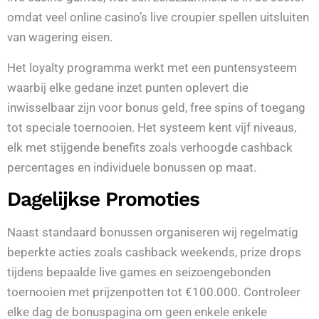
omdat veel online casino’s live croupier spellen uitsluiten
van wagering eisen.
Het loyalty programma werkt met een puntensysteem
waarbij elke gedane inzet punten oplevert die
inwisselbaar zijn voor bonus geld, free spins of toegang
tot speciale toernooien. Het systeem kent vijf niveaus,
elk met stijgende benefits zoals verhoogde cashback
percentages en individuele bonussen op maat.
Dagelijkse Promoties
Naast standaard bonussen organiseren wij regelmatig
beperkte acties zoals cashback weekends, prize drops
tijdens bepaalde live games en seizoengebonden
toernooien met prijzenpotten tot €100.000. Controleer
elke dag de bonuspagina om geen enkele enkele