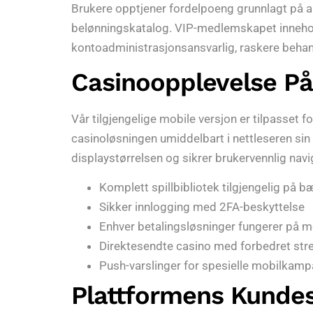
Brukere opptjener fordelpoeng grunnlagt på akt
belønningskatalog. VIP-medlemskapet innehold
kontoadministrasjonsansvarlig, raskere behan
Casinoopplevelse På
Vår tilgjengelige mobile versjon er tilpasset 
casinoløsningen umiddelbart i nettleseren sin 
displaystørrelsen og sikrer brukervennlig nav
Komplett spillbibliotek tilgjengelig på 
Sikker innlogging med 2FA-beskyttelse
Enhver betalingsløsninger fungerer på m
Direktesendte casino med forbedret stre
Push-varslinger for spesielle mobilkam
Plattformens Kundes