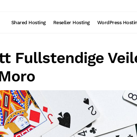
Shared Hosting
Reseller Hosting
WordPress Hosti
t Fullstendige Veil
 Moro