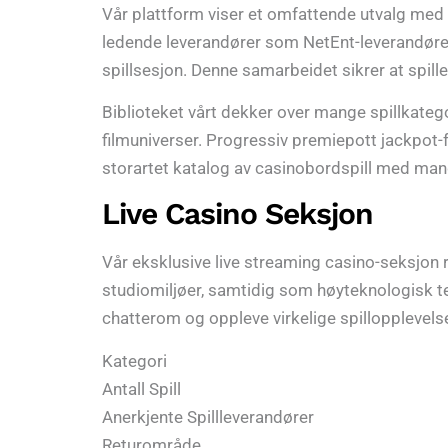
Vår plattform viser et omfattende utvalg med 
ledende leverandører som NetEnt-leverandøren
spillsesjon. Denne samarbeidet sikrer at spille
Biblioteket vårt dekker over mange spillkateg
filmuniverser. Progressiv premiepott jackpot-fu
storartet katalog av casinobordspill med mange
Live Casino Seksjon
Vår eksklusive live streaming casino-seksjon r
studiomiljøer, samtidig som høyteknologisk te
chatterom og oppleve virkelige spillopplevelse
Kategori
Antall Spill
Anerkjente Spillleverandører
Returområde