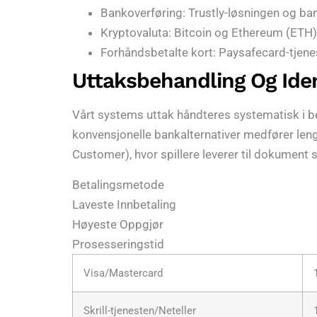
Bankoverføring: Trustly-løsningen og ba
Kryptovaluta: Bitcoin og Ethereum (ETH)
Forhåndsbetalte kort: Paysafecard-tjene
Uttaksbehandling Og Ident
Vårt systems uttak håndteres systematisk i b
konvensjonelle bankalternativer medfører leng
Customer), hvor spillere leverer til dokument
Betalingsmetode
Laveste Innbetaling
Høyeste Oppgjør
Prosesseringstid
Visa/Mastercard
Skrill-tjenesten/Neteller