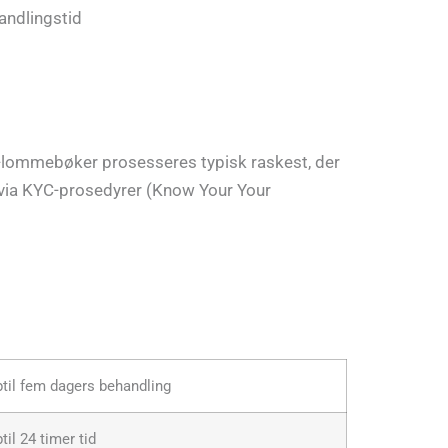
andlingstid
E-lommebøker prosesseres typisk raskest, der
l via KYC-prosedyrer (Know Your Your
til fem dagers behandling
til 24 timer tid