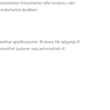
verteres til kontanter eller brukes i vårt
innbefattet dedikert
astbar applikasjoner. Brukere får adgang til
esnittet justerer seg automatisk til