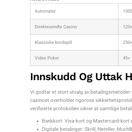
Automater
150
Direktesendte Casino
120
Klassiske bordspill
250
Video Poker
45+
Innskudd Og Uttak H
Vi godtar et stort utvalg av betalingsmetoder
casinoet overholder rigorose sikkerhetsprotok
verifiserte protokollen sikrer at samtlige be
Bankkort: Visa-kort og Mastercard-kort 
Digitale betalinger: Skrill, Neteller, Mu