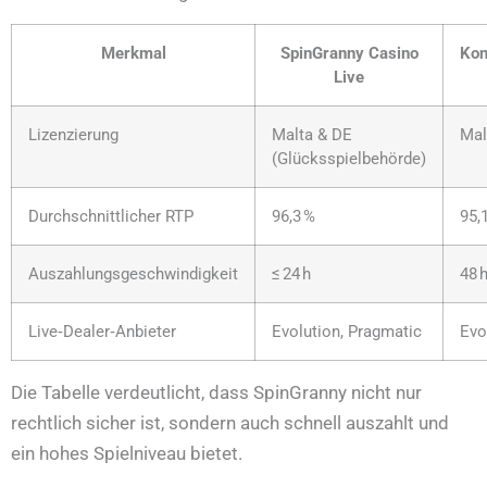
Merkmal
SpinGranny Casino
Kon
Live
Lizenzierung
Malta & DE
Mal
(Glücksspielbehörde)
Durchschnittlicher RTP
96,3 %
95,
Auszahlungsgeschwindigkeit
≤ 24 h
48 
Live‑Dealer‑Anbieter
Evolution, Pragmatic
Evo
Die Tabelle verdeutlicht, dass SpinGranny nicht nur
rechtlich sicher ist, sondern auch schnell auszahlt und
ein hohes Spielniveau bietet.