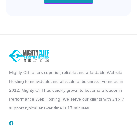
Mighty Cliff offers superior, reliable and affordable Website
Hosting to individuals and all scale of business. Founded in
2012, Mighty Cliff has quickly grown to become a leader in
Performance Web Hosting. We serve our clients with 24 x 7
support typical answer time is 17 minutes.