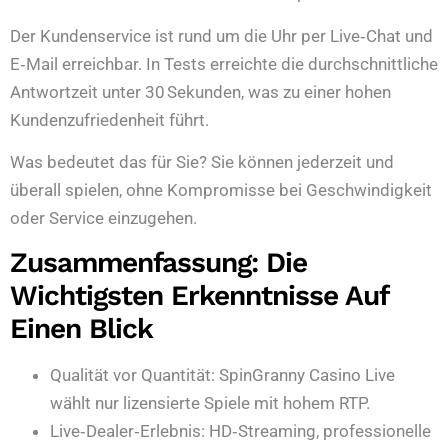
Der Kundenservice ist rund um die Uhr per Live‑Chat und
E‑Mail erreichbar. In Tests erreichte die durchschnittliche
Antwortzeit unter 30 Sekunden, was zu einer hohen
Kundenzufriedenheit führt.
Was bedeutet das für Sie? Sie können jederzeit und
überall spielen, ohne Kompromisse bei Geschwindigkeit
oder Service einzugehen.
Zusammenfassung: Die
Wichtigsten Erkenntnisse Auf
Einen Blick
Qualität vor Quantität: SpinGranny Casino Live
wählt nur lizensierte Spiele mit hohem RTP.
Live‑Dealer‑Erlebnis: HD‑Streaming, professionelle