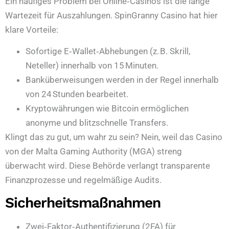
Ein häufiges Problem bei Online‑Casinos ist die lange
Wartezeit für Auszahlungen. SpinGranny Casino hat hier
klare Vorteile:
Sofortige E‑Wallet‑Abhebungen (z. B. Skrill,
Neteller) innerhalb von 15 Minuten.
Banküberweisungen werden in der Regel innerhalb
von 24 Stunden bearbeitet.
Kryptowährungen wie Bitcoin ermöglichen
anonyme und blitzschnelle Transfers.
Klingt das zu gut, um wahr zu sein? Nein, weil das Casino
von der Malta Gaming Authority (MGA) streng
überwacht wird. Diese Behörde verlangt transparente
Finanzprozesse und regelmäßige Audits.
Sicherheitsmaßnahmen
Zwei‑Faktor‑Authentifizierung (2FA) für