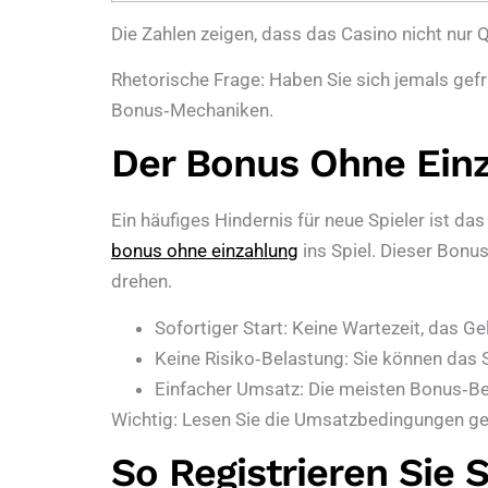
Die Zahlen zeigen, dass das Casino nicht nur Qu
Rhetorische Frage: Haben Sie sich jemals gefr
Bonus‑Mechaniken.
Der Bonus Ohne Einz
Ein häufiges Hindernis für neue Spieler ist d
bonus ohne einzahlung
ins Spiel. Dieser Bonus
drehen.
Sofortiger Start: Keine Wartezeit, das Gel
Keine Risiko‑Belastung: Sie können das S
Einfacher Umsatz: Die meisten Bonus‑Bed
Wichtig: Lesen Sie die Umsatzbedingungen g
So Registrieren Sie 