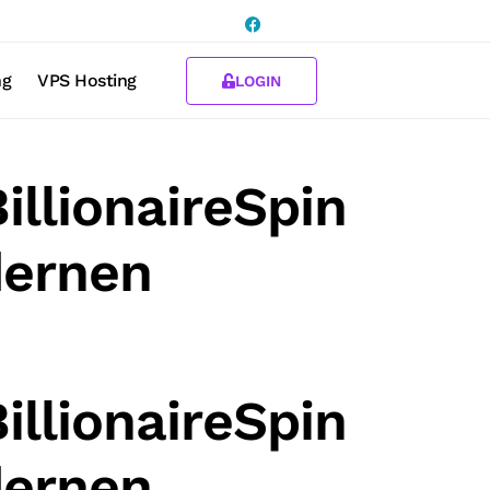
ng
VPS Hosting
LOGIN
illionaireSpin
dernen
illionaireSpin
dernen