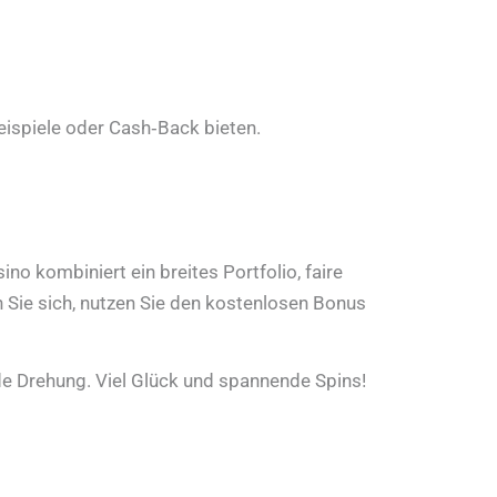
eispiele oder Cash‑Back bieten.
ino kombiniert ein breites Portfolio, faire
n Sie sich, nutzen Sie den kostenlosen Bonus
de Drehung. Viel Glück und spannende Spins!