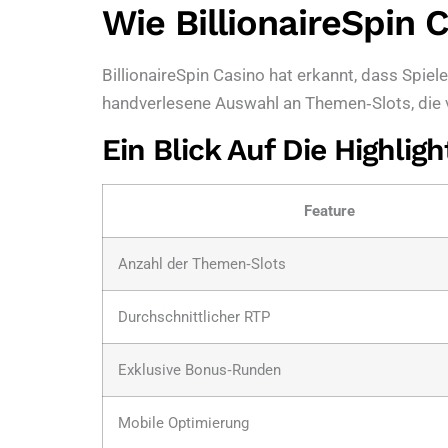
Wie BillionaireSpin 
BillionaireSpin Casino hat erkannt, dass Spie
handverlesene Auswahl an Themen‑Slots, die 
Ein Blick Auf Die Highligh
Feature
Anzahl der Themen‑Slots
Durchschnittlicher RTP
Exklusive Bonus‑Runden
Mobile Optimierung