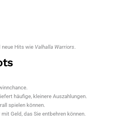
 neue Hits wie
Valhalla Warriors
.
ots
ewinnchance.
liefert häufige, kleinere Auszahlungen.
rall spielen können.
r mit Geld, das Sie entbehren können.