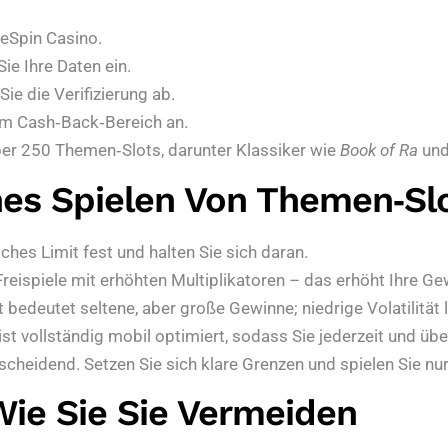
reSpin Casino.
ie Ihre Daten ein.
Sie die Verifizierung ab.
im Cash‑Back‑Bereich an.
über 250 Themen‑Slots, darunter Klassiker wie
Book of Ra
und
ches Spielen Von Themen‑Sl
iches Limit fest und halten Sie sich daran.
 Freispiele mit erhöhten Multiplikatoren – das erhöht Ihre G
ät bedeutet seltene, aber große Gewinne; niedrige Volatilität 
 ist vollständig mobil optimiert, sodass Sie jederzeit und übe
scheidend. Setzen Sie sich klare Grenzen und spielen Sie nu
Wie Sie Sie Vermeiden