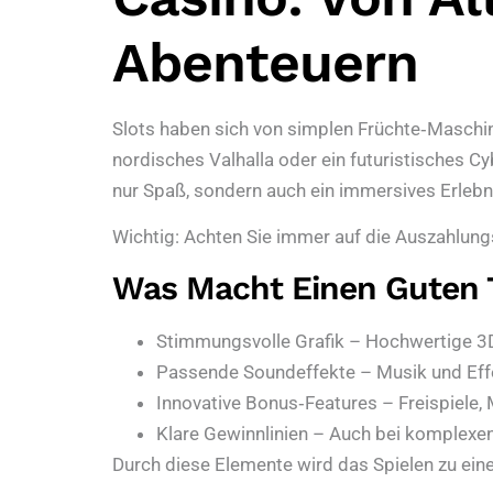
Abenteuern
Slots haben sich von simplen Früchte‑Maschine
nordisches Valhalla oder ein futuristisches Cyb
nur Spaß, sondern auch ein immersives Erlebni
Wichtig: Achten Sie immer auf die Auszahlungsr
Was Macht Einen Guten 
Stimmungsvolle Grafik – Hochwertige 3D‑
Passende Soundeffekte – Musik und Effek
Innovative Bonus‑Features – Freispiele,
Klare Gewinnlinien – Auch bei komplexen
Durch diese Elemente wird das Spielen zu ein