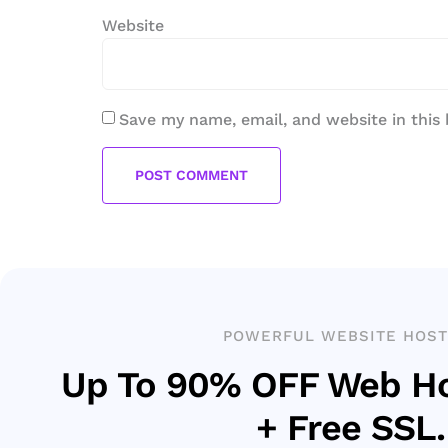
Website
Save my name, email, and website in this
POWERFUL WEBSITE HOST
Up To 90% OFF Web Ho
+ Free SSL.