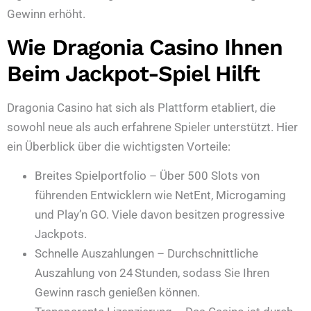
Gewinn erhöht.
Wie Dragonia Casino Ihnen
Beim Jackpot-Spiel Hilft
Dragonia Casino hat sich als Plattform etabliert, die
sowohl neue als auch erfahrene Spieler unterstützt. Hier
ein Überblick über die wichtigsten Vorteile:
Breites Spielportfolio – Über 500 Slots von
führenden Entwicklern wie NetEnt, Microgaming
und Play’n GO. Viele davon besitzen progressive
Jackpots.
Schnelle Auszahlungen – Durchschnittliche
Auszahlung von 24 Stunden, sodass Sie Ihren
Gewinn rasch genießen können.