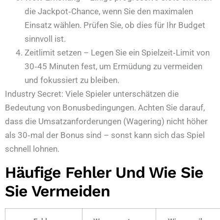
die Jackpot‑Chance, wenn Sie den maximalen
Einsatz wählen. Prüfen Sie, ob dies für Ihr Budget
sinnvoll ist.
Zeitlimit setzen – Legen Sie ein Spielzeit‑Limit von
30‑45 Minuten fest, um Ermüdung zu vermeiden
und fokussiert zu bleiben.
Industry Secret: Viele Spieler unterschätzen die
Bedeutung von Bonusbedingungen. Achten Sie darauf,
dass die Umsatzanforderungen (Wagering) nicht höher
als 30‑mal der Bonus sind – sonst kann sich das Spiel
schnell lohnen.
Häufige Fehler Und Wie Sie
Sie Vermeiden