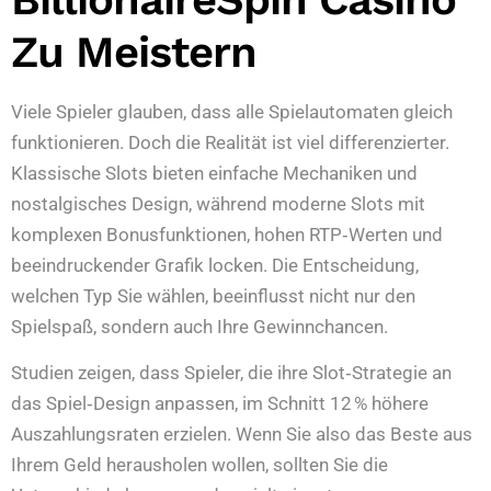
Zu Meistern
Viele Spieler glauben, dass alle Spielautomaten gleich
funktionieren. Doch die Realität ist viel differenzierter.
Klassische Slots bieten einfache Mechaniken und
nostalgisches Design, während moderne Slots mit
komplexen Bonusfunktionen, hohen RTP‑Werten und
beeindruckender Grafik locken. Die Entscheidung,
welchen Typ Sie wählen, beeinflusst nicht nur den
Spielspaß, sondern auch Ihre Gewinnchancen.
Studien zeigen, dass Spieler, die ihre Slot‑Strategie an
das Spiel‑Design anpassen, im Schnitt 12 % höhere
Auszahlungsraten erzielen. Wenn Sie also das Beste aus
Ihrem Geld herausholen wollen, sollten Sie die