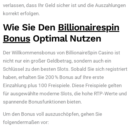
verlassen, dass Ihr Geld sicher ist und die Auszahlungen
korrekt erfolgen.
Wie Sie Den
Billionairespin
Bonus
Optimal Nutzen
Der Willkommensbonus von BillionaireSpin Casino ist
nicht nur ein großer Geldbetrag, sondern auch ein
Schlüssel zu den besten Slots. Sobald Sie sich registriert
haben, erhalten Sie 200 % Bonus auf Ihre erste
Einzahlung plus 100 Freispiele. Diese Freispiele gelten
für ausgewählte moderne Slots, die hohe RTP‑Werte und
spannende Bonusfunktionen bieten.
Um den Bonus voll auszuschöpfen, gehen Sie
folgendermaßen vor: