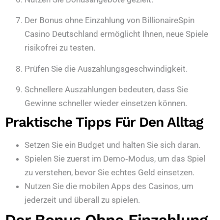
Der Bonus ohne Einzahlung von BillionaireSpin
Casino Deutschland ermöglicht Ihnen, neue Spiele
risikofrei zu testen.
Prüfen Sie die Auszahlungsgeschwindigkeit.
Schnellere Auszahlungen bedeuten, dass Sie
Gewinne schneller wieder einsetzen können.
Praktische Tipps Für Den Alltag
Setzen Sie ein Budget und halten Sie sich daran.
Spielen Sie zuerst im Demo‑Modus, um das Spiel
zu verstehen, bevor Sie echtes Geld einsetzen.
Nutzen Sie die mobilen Apps des Casinos, um
jederzeit und überall zu spielen.
Der Bonus Ohne Einzahlung