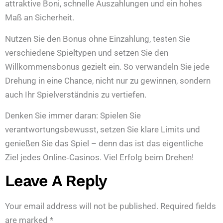
attraktive Boni, schnelle Auszahlungen und ein hohes
Maß an Sicherheit.
Nutzen Sie den Bonus ohne Einzahlung, testen Sie
verschiedene Spieltypen und setzen Sie den
Willkommensbonus gezielt ein. So verwandeln Sie jede
Drehung in eine Chance, nicht nur zu gewinnen, sondern
auch Ihr Spielverständnis zu vertiefen.
Denken Sie immer daran: Spielen Sie
verantwortungsbewusst, setzen Sie klare Limits und
genießen Sie das Spiel – denn das ist das eigentliche
Ziel jedes Online‑Casinos. Viel Erfolg beim Drehen!
Leave A Reply
Your email address will not be published.
Required fields
are marked
*