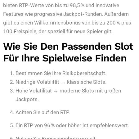
bieten RTP‑Werte von bis zu 98,5 % und innovative
Features wie progressive Jackpot‑Runden. Außerdem
gibt es einen Willkommensbonus von bis zu 200 % plus
100 Freispiele, der speziell für neue Spieler gilt.
Wie Sie Den Passenden Slot
Für Ihre Spielweise Finden
Bestimmen Sie Ihre Risikobereitschaft.
Niedrige Volatilität → klassische Slots.
Hohe Volatilität → moderne Slots mit großen
Jackpots.
Achten Sie auf den RTP.
Ein RTP von 96 % oder höher ist empfehlenswert.
Nutzen Sie Bonusangebote gezielt.