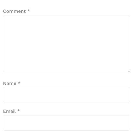
Comment
*
Name
*
Email
*