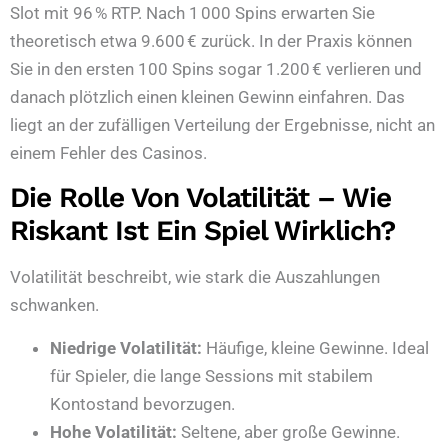
Slot mit 96 % RTP. Nach 1 000 Spins erwarten Sie
theoretisch etwa 9.600 € zurück. In der Praxis können
Sie in den ersten 100 Spins sogar 1.200 € verlieren und
danach plötzlich einen kleinen Gewinn einfahren. Das
liegt an der zufälligen Verteilung der Ergebnisse, nicht an
einem Fehler des Casinos.
Die Rolle Von Volatilität – Wie
Riskant Ist Ein Spiel Wirklich?
Volatilität beschreibt, wie stark die Auszahlungen
schwanken.
Niedrige Volatilität:
Häufige, kleine Gewinne. Ideal
für Spieler, die lange Sessions mit stabilem
Kontostand bevorzugen.
Hohe Volatilität:
Seltene, aber große Gewinne.