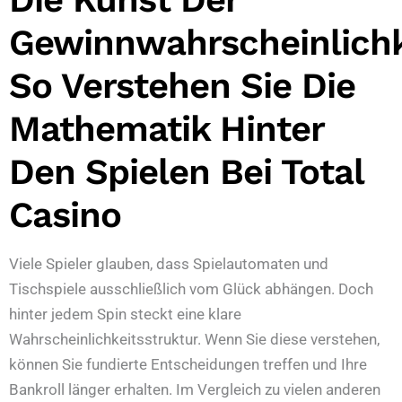
Gewinnwahrscheinlichk
So Verstehen Sie Die
Mathematik Hinter
Den Spielen Bei Total
Casino
Viele Spieler glauben, dass Spielautomaten und
Tischspiele ausschließlich vom Glück abhängen. Doch
hinter jedem Spin steckt eine klare
Wahrscheinlichkeitsstruktur. Wenn Sie diese verstehen,
können Sie fundierte Entscheidungen treffen und Ihre
Bankroll länger erhalten. Im Vergleich zu vielen anderen