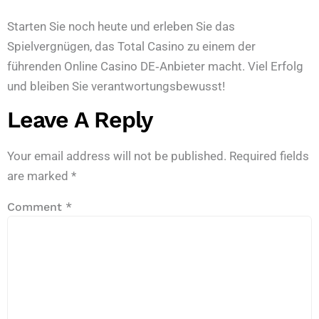
Starten Sie noch heute und erleben Sie das
Spielvergnügen, das Total Casino zu einem der
führenden Online Casino DE‑Anbieter macht. Viel Erfolg
und bleiben Sie verantwortungsbewusst!
Leave A Reply
Your email address will not be published.
Required fields
are marked
*
Comment
*