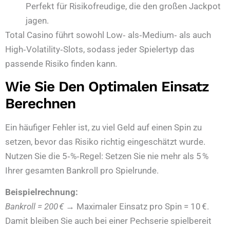
Perfekt für Risikofreudige, die den großen Jackpot
jagen.
Total Casino führt sowohl Low‑ als‑Medium‑ als auch
High‑Volatility‑Slots, sodass jeder Spielertyp das
passende Risiko finden kann.
Wie Sie Den Optimalen Einsatz
Berechnen
Ein häufiger Fehler ist, zu viel Geld auf einen Spin zu
setzen, bevor das Risiko richtig eingeschätzt wurde.
Nutzen Sie die 5‑%‑Regel: Setzen Sie nie mehr als 5 %
Ihrer gesamten Bankroll pro Spielrunde.
Beispielrechnung:
Bankroll = 200 €
→ Maximaler Einsatz pro Spin = 10 €.
Damit bleiben Sie auch bei einer Pechserie spielbereit