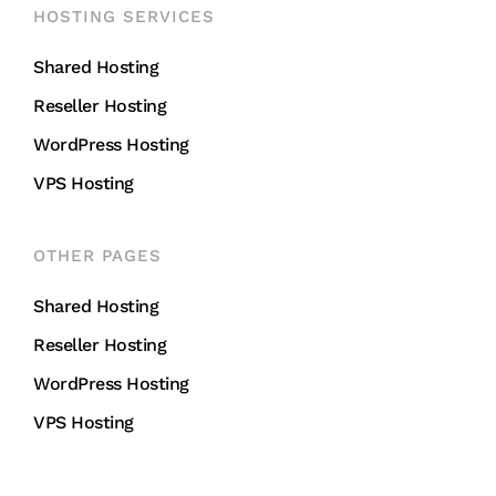
HOSTING SERVICES
Shared Hosting
Reseller Hosting
WordPress Hosting
VPS Hosting
OTHER PAGES
Shared Hosting
Reseller Hosting
WordPress Hosting
VPS Hosting