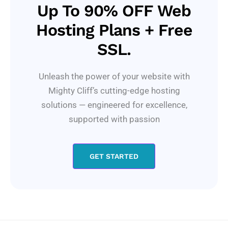
Up To 90% OFF Web
Hosting Plans + Free
SSL.
Unleash the power of your website with
Mighty Cliff’s cutting-edge hosting
solutions — engineered for excellence,
supported with passion
GET STARTED