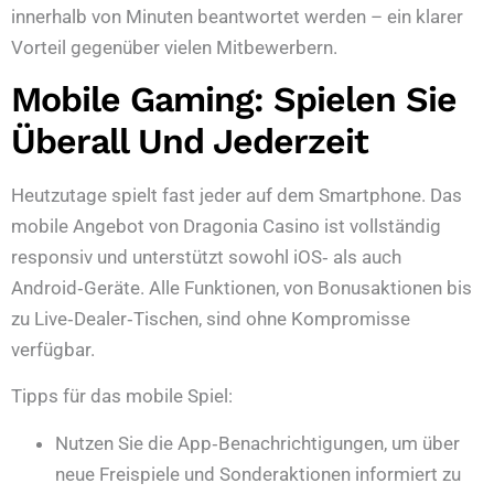
innerhalb von Minuten beantwortet werden – ein klarer
Vorteil gegenüber vielen Mitbewerbern.
Mobile Gaming: Spielen Sie
Überall Und Jederzeit
Heutzutage spielt fast jeder auf dem Smartphone. Das
mobile Angebot von Dragonia Casino ist vollständig
responsiv und unterstützt sowohl iOS‑ als auch
Android‑Geräte. Alle Funktionen, von Bonusaktionen bis
zu Live‑Dealer‑Tischen, sind ohne Kompromisse
verfügbar.
Tipps für das mobile Spiel:
Nutzen Sie die App‑Benachrichtigungen, um über
neue Freispiele und Sonderaktionen informiert zu