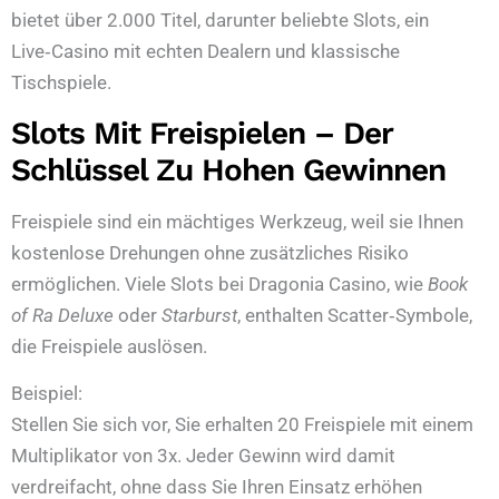
bietet über 2.000 Titel, darunter beliebte Slots, ein
Live‑Casino mit echten Dealern und klassische
Tischspiele.
Slots Mit Freispielen – Der
Schlüssel Zu Hohen Gewinnen
Freispiele sind ein mächtiges Werkzeug, weil sie Ihnen
kostenlose Drehungen ohne zusätzliches Risiko
ermöglichen. Viele Slots bei Dragonia Casino, wie
Book
of Ra Deluxe
oder
Starburst
, enthalten Scatter‑Symbole,
die Freispiele auslösen.
Beispiel:
Stellen Sie sich vor, Sie erhalten 20 Freispiele mit einem
Multiplikator von 3x. Jeder Gewinn wird damit
verdreifacht, ohne dass Sie Ihren Einsatz erhöhen