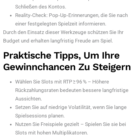
Schließen des Kontos.
Reality‑Check: Pop‑Up‑Erinnerungen, die Sie nach
einer festgelegten Spielzeit informieren.
Durch den Einsatz dieser Werkzeuge schützen Sie Ihr
Budget und erhalten langfristig Freude am Spiel.
Praktische Tipps, Um Ihre
Gewinnchancen Zu Steigern
Wählen Sie Slots mit RTP ≥ 96 % – Höhere
Rückzahlungsraten bedeuten bessere langfristige
Aussichten.
Setzen Sie auf niedrige Volatilität, wenn Sie lange
Spielsessions planen.
Nutzen Sie Freispiele gezielt – Spielen Sie sie bei
Slots mit hohen Multiplikatoren.