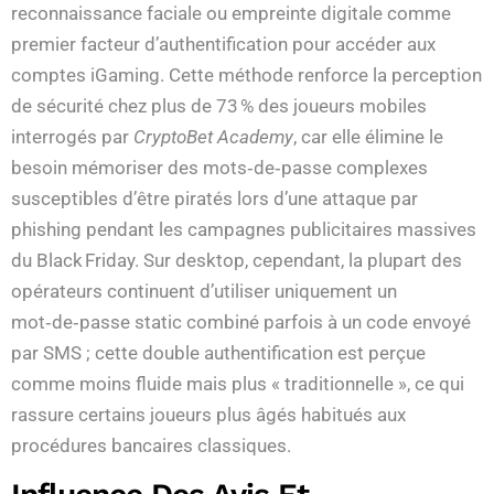
reconnaissance faciale ou empreinte digitale comme
premier facteur d’authentification pour accéder aux
comptes iGaming. Cette méthode renforce la perception
de sécurité chez plus de 73 % des joueurs mobiles
interrogés par
CryptoBet Academy
, car elle élimine le
besoin mémoriser des mots‑de‑passe complexes
susceptibles d’être piratés lors d’une attaque par
phishing pendant les campagnes publicitaires massives
du Black Friday. Sur desktop, cependant, la plupart des
opérateurs continuent d’utiliser uniquement un
mot‑de‑passe static combiné parfois à un code envoyé
par SMS ; cette double authentification est perçue
comme moins fluide mais plus « traditionnelle », ce qui
rassure certains joueurs plus âgés habitués aux
procédures bancaires classiques.