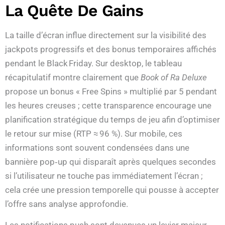
La Quête De Gains
La taille d’écran influe directement sur la visibilité des
jackpots progressifs et des bonus temporaires affichés
pendant le Black Friday. Sur desktop, le tableau
récapitulatif montre clairement que
Book of Ra Deluxe
propose un bonus « Free Spins » multiplié par 5 pendant
les heures creuses ; cette transparence encourage une
planification stratégique du temps de jeu afin d’optimiser
le retour sur mise (RTP ≈ 96 %). Sur mobile, ces
informations sont souvent condensées dans une
bannière pop‑up qui disparaît après quelques secondes
si l’utilisateur ne touche pas immédiatement l’écran ;
cela crée une pression temporelle qui pousse à accepter
l’offre sans analyse approfondie.