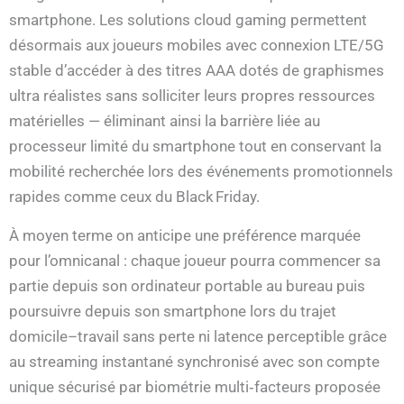
smartphone. Les solutions cloud gaming permettent
désormais aux joueurs mobiles avec connexion LTE/5G
stable d’accéder à des titres AAA dotés de graphismes
ultra réalistes sans solliciter leurs propres ressources
matérielles — éliminant ainsi la barrière liée au
processeur limité du smartphone tout en conservant la
mobilité recherchée lors des événements promotionnels
rapides comme ceux du Black Friday.
À moyen terme on anticipe une préférence marquée
pour l’omnicanal : chaque joueur pourra commencer sa
partie depuis son ordinateur portable au bureau puis
poursuivre depuis son smartphone lors du trajet
domicile–travail sans perte ni latence perceptible grâce
au streaming instantané synchronisé avec son compte
unique sécurisé par biométrie multi‑facteurs proposée