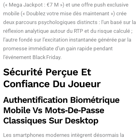
(« Mega Jackpot : €7 M ») et une offre push exclusive
mobile (« Doublez votre mise dès maintenant ») crée
deux parcours psychologiques distincts : l’un basé sur la
réflexion analytique autour du RTP et du risque calculé ;
l’autre fondé sur l’excitation instantanée générée par la
promesse immédiate d’un gain rapide pendant
l’événement Black Friday.
Sécurité Perçue Et
Confiance Du Joueur
Authentification Biométrique
Mobile Vs Mots‑de‑passe
Classiques Sur Desktop
Les smartphones modernes intègrent désormais la