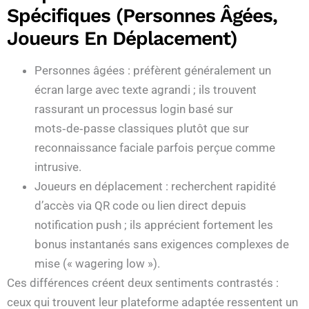
Spécifiques (personnes Âgées,
Joueurs En Déplacement)
Personnes âgées : préfèrent généralement un
écran large avec texte agrandi ; ils trouvent
rassurant un processus login basé sur
mots‑de‑passe classiques plutôt que sur
reconnaissance faciale parfois perçue comme
intrusive.
Joueurs en déplacement : recherchent rapidité
d’accès via QR code ou lien direct depuis
notification push ; ils apprécient fortement les
bonus instantanés sans exigences complexes de
mise (« wagering low »).
Ces différences créent deux sentiments contrastés :
ceux qui trouvent leur plateforme adaptée ressentent un