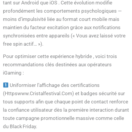
tant sur Android que iOS . Cette évolution modifie
profondément les comportements psychologiques —
moins d’impulsivité liée au format court mobile mais
maintien du facteur excitation grâce aux notifications
synchronisées entre appareils (« Vous avez laissé votre
free spin actif… »).
Pour optimiser cette expérience hybride , voici trois
recommandations clés destinées aux opérateurs
iGaming :
Uniformiser l’affichage des certifications
(Httpswww.Cristalfestival.Com) et badges sécurité sur
tous supports afin que chaque point de contact renforce
la confiance utilisateur dès la première interaction durant
toute campagne promotionnelle massive comme celle
du Black Friday.