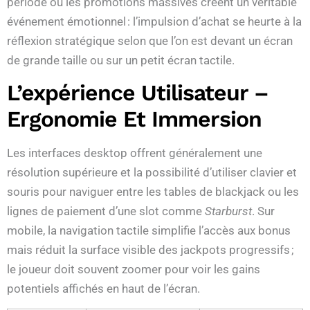
période où les promotions massives créent un véritable
événement émotionnel : l’impulsion d’achat se heurte à la
réflexion stratégique selon que l’on est devant un écran
de grande taille ou sur un petit écran tactile.
L’expérience Utilisateur –
Ergonomie Et Immersion
Les interfaces desktop offrent généralement une
résolution supérieure et la possibilité d’utiliser clavier et
souris pour naviguer entre les tables de blackjack ou les
lignes de paiement d’une slot comme
Starburst
. Sur
mobile, la navigation tactile simplifie l’accès aux bonus
mais réduit la surface visible des jackpots progressifs ;
le joueur doit souvent zoomer pour voir les gains
potentiels affichés en haut de l’écran.