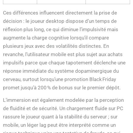
Ces différences influencent directement la prise de
décision : le joueur desktop dispose d’un temps de
réflexion plus long, ce qui diminue l’impulsivité mais
augmente la charge cognitive lorsqu’il compare
plusieurs jeux avec des volatilités distinctes. En
revanche, l’utilisateur mobile est plus sujet aux achats
impulsifs parce que chaque tapotement déclenche une
réponse immédiate du système dopaminergique du
cerveau, surtout lorsqu’une promotion Black Friday
promet jusqu’à 200 % de bonus sur le premier dépôt.
L’immersion est également modelée par la perception
de fluidité et de sécurité. Un chargement fluide sur PC
rassure le joueur quant à la stabilité du serveur ; sur
mobile, un léger lag peut être interprété comme un