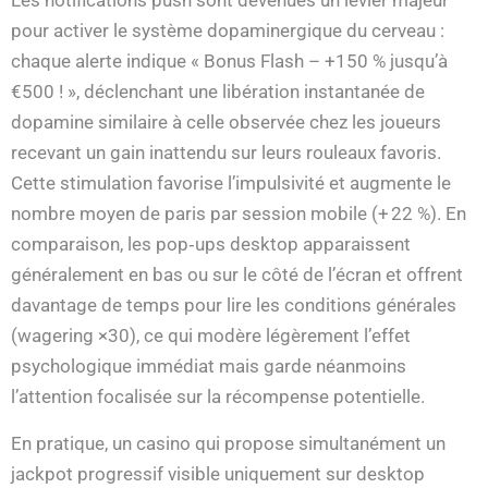
Les notifications push sont devenues un levier majeur
pour activer le système dopaminergique du cerveau :
chaque alerte indique « Bonus Flash – +150 % jusqu’à
€500 ! », déclenchant une libération instantanée de
dopamine similaire à celle observée chez les joueurs
recevant un gain inattendu sur leurs rouleaux favoris.
Cette stimulation favorise l’impulsivité et augmente le
nombre moyen de paris par session mobile (+ 22 %). En
comparaison, les pop‑ups desktop apparaissent
généralement en bas ou sur le côté de l’écran et offrent
davantage de temps pour lire les conditions générales
(wagering ×30), ce qui modère légèrement l’effet
psychologique immédiat mais garde néanmoins
l’attention focalisée sur la récompense potentielle.
En pratique, un casino qui propose simultanément un
jackpot progressif visible uniquement sur desktop