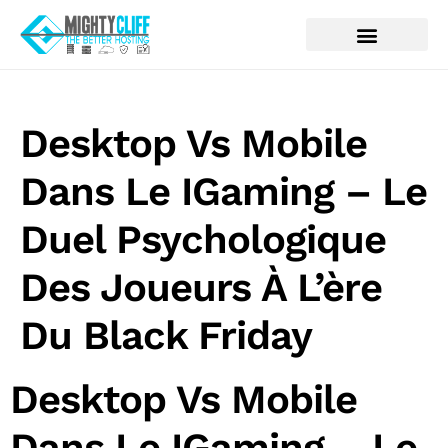
Desktop Vs Mobile
Dans Le IGaming – Le
Duel Psychologique
Des Joueurs À L’ère
Du Black Friday
Desktop Vs Mobile
Dans Le IGaming – Le