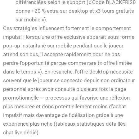
différenciées selon le support (« Code BLACKFRI20
donne +20 % extra sur desktop et x3 tours gratuits
sur mobile »).
Ces stratégies influencent fortement le comportement
impulsif : lorsqu’une offre exclusive apparaît sous forme
pop‑up instantané sur mobile pendant que le joueur
attend son bus, il accepte rapidement pour ne pas
perdre l’opportunité perçue comme rare (« offre limitée
dans le temps »). En revanche, l’offre desktop nécessite
souvent que le joueur se connecte depuis son ordinateur
personnel après avoir consulté plusieurs fois la page
promotionnelle — processus qui favorise une réflexion
plus mesurée et donc potentiellement moins d’achat
impulsif mais davantage de fidélisation grâce à une
expérience plus riche (tableaux statistiques détaillés,
chat live dédié).