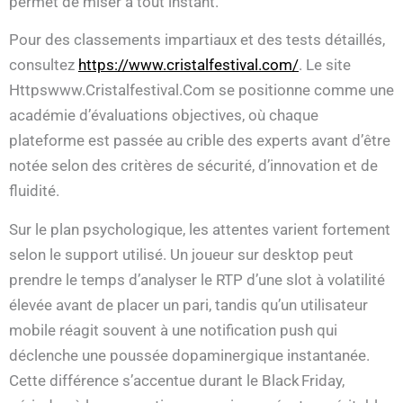
permet de miser à tout instant.
Pour des classements impartiaux et des tests détaillés,
consultez
https://www.cristalfestival.com/
. Le site
Httpswww.Cristalfestival.Com se positionne comme une
académie d’évaluations objectives, où chaque
plateforme est passée au crible des experts avant d’être
notée selon des critères de sécurité, d’innovation et de
fluidité.
Sur le plan psychologique, les attentes varient fortement
selon le support utilisé. Un joueur sur desktop peut
prendre le temps d’analyser le RTP d’une slot à volatilité
élevée avant de placer un pari, tandis qu’un utilisateur
mobile réagit souvent à une notification push qui
déclenche une poussée dopaminergique instantanée.
Cette différence s’accentue durant le Black Friday,