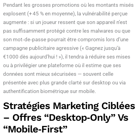
Pendant les grosses promotions où les montants misés
explosent (+ 45 % en moyenne), la vulnérabilité perçue
augmente : si un joueur ressent que son appareil n’est
pas suffisamment protégé contre les malwares ou que
son mot‑de‑passe pourrait être compromis lors d’une
campagne publicitaire agressive (« Gagnez jusqu’à
€1000 dès aujourd’hui ! »), il tendra à réduire ses mises
ou à privilégier une plateforme où il estime que ses
données sont mieux sécurisées — souvent celle
présentée avec plus grande clarté sur desktop ou via
authentification biométrique sur mobile.
Stratégies Marketing Ciblées
– Offres “desktop‑only” Vs
“mobile‑first”