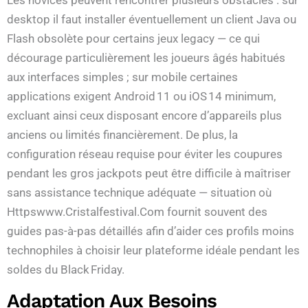
Les novices peuvent rencontrer plusieurs obstacles : sur
desktop il faut installer éventuellement un client Java ou
Flash obsolète pour certains jeux legacy — ce qui
décourage particulièrement les joueurs âgés habitués
aux interfaces simples ; sur mobile certaines
applications exigent Android 11 ou iOS 14 minimum,
excluant ainsi ceux disposant encore d’appareils plus
anciens ou limités financièrement. De plus, la
configuration réseau requise pour éviter les coupures
pendant les gros jackpots peut être difficile à maîtriser
sans assistance technique adéquate — situation où
Httpswww.Cristalfestival.Com fournit souvent des
guides pas-à-pas détaillés afin d’aider ces profils moins
technophiles à choisir leur plateforme idéale pendant les
soldes du Black Friday.
Adaptation Aux Besoins