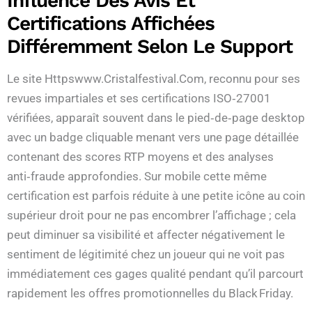
Influence Des Avis Et
Certifications Affichées
Différemment Selon Le Support
Le site Httpswww.Cristalfestival.Com, reconnu pour ses
revues impartiales et ses certifications ISO‑27001
vérifiées, apparaît souvent dans le pied‑de‑page desktop
avec un badge cliquable menant vers une page détaillée
contenant des scores RTP moyens et des analyses
anti‑fraude approfondies. Sur mobile cette même
certification est parfois réduite à une petite icône au coin
supérieur droit pour ne pas encombrer l’affichage ; cela
peut diminuer sa visibilité et affecter négativement le
sentiment de légitimité chez un joueur qui ne voit pas
immédiatement ces gages qualité pendant qu’il parcourt
rapidement les offres promotionnelles du Black Friday.