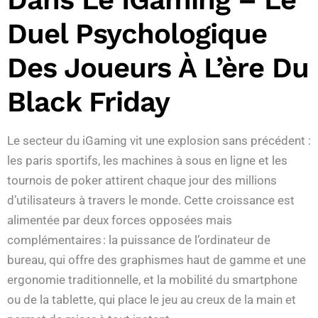
Duel Psychologique
Des Joueurs À L’ère Du
Black Friday
Le secteur du iGaming vit une explosion sans précédent :
les paris sportifs, les machines à sous en ligne et les
tournois de poker attirent chaque jour des millions
d’utilisateurs à travers le monde. Cette croissance est
alimentée par deux forces opposées mais
complémentaires : la puissance de l’ordinateur de
bureau, qui offre des graphismes haut de gamme et une
ergonomie traditionnelle, et la mobilité du smartphone
ou de la tablette, qui place le jeu au creux de la main et