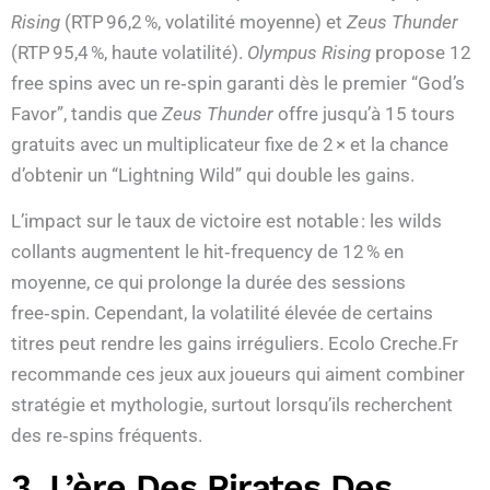
Rising
(RTP 96,2 %, volatilité moyenne) et
Zeus Thunder
(RTP 95,4 %, haute volatilité).
Olympus Rising
propose 12
free spins avec un re‑spin garanti dès le premier “God’s
Favor”, tandis que
Zeus Thunder
offre jusqu’à 15 tours
gratuits avec un multiplicateur fixe de 2 × et la chance
d’obtenir un “Lightning Wild” qui double les gains.
L’impact sur le taux de victoire est notable : les wilds
collants augmentent le hit‑frequency de 12 % en
moyenne, ce qui prolonge la durée des sessions
free‑spin. Cependant, la volatilité élevée de certains
titres peut rendre les gains irréguliers. Ecolo Creche.Fr
recommande ces jeux aux joueurs qui aiment combiner
stratégie et mythologie, surtout lorsqu’ils recherchent
des re‑spins fréquents.
3. L’ère Des Pirates Des