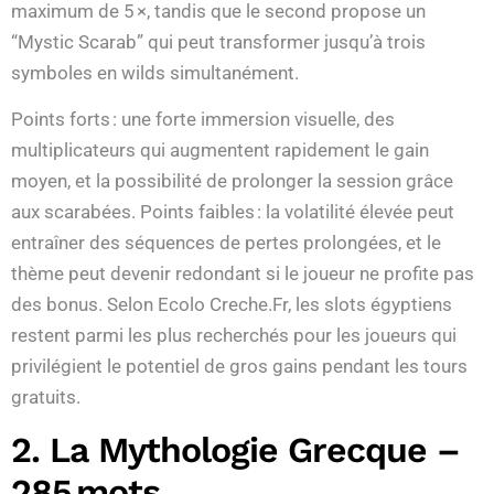
maximum de 5 ×, tandis que le second propose un
“Mystic Scarab” qui peut transformer jusqu’à trois
symboles en wilds simultanément.
Points forts : une forte immersion visuelle, des
multiplicateurs qui augmentent rapidement le gain
moyen, et la possibilité de prolonger la session grâce
aux scarabées. Points faibles : la volatilité élevée peut
entraîner des séquences de pertes prolongées, et le
thème peut devenir redondant si le joueur ne profite pas
des bonus. Selon Ecolo Creche.Fr, les slots égyptiens
restent parmi les plus recherchés pour les joueurs qui
privilégient le potentiel de gros gains pendant les tours
gratuits.
2. La Mythologie Grecque –
285 Mots