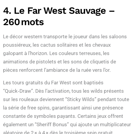
4. Le Far West Sauvage –
260 Mots
Le décor western transporte le joueur dans les saloons
poussiéreux, les cactus solitaires et les chevaux
galopant à l’horizon. Les couleurs terreuses, les
animations de pistolets et les sons de cliquetis de
pièces renforcent l’ambiance de la ruée vers l’or.
Les tours gratuits du Far West sont baptisés
“Quick‑Draw”. Dès l’activation, tous les wilds présents
sur les rouleaux deviennent “Sticky Wilds” pendant toute
la série de free spins, garantissant ainsi une présence
constante de symboles payants. Certains jeux offrent
également un “Sheriff Bonus” qui ajoute un multiplicateur
aléatoire de 2 × à 4 × dès le troisième spin gratuit.