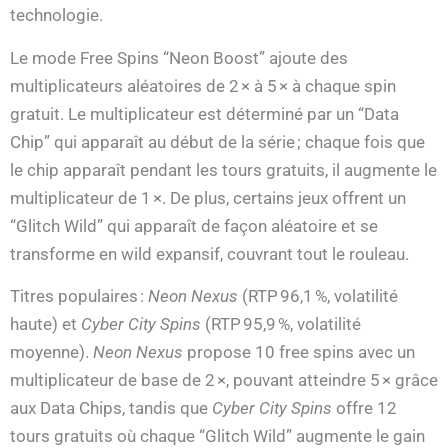
technologie.
Le mode Free Spins “Neon Boost” ajoute des
multiplicateurs aléatoires de 2 × à 5 × à chaque spin
gratuit. Le multiplicateur est déterminé par un “Data
Chip” qui apparaît au début de la série ; chaque fois que
le chip apparaît pendant les tours gratuits, il augmente le
multiplicateur de 1 ×. De plus, certains jeux offrent un
“Glitch Wild” qui apparaît de façon aléatoire et se
transforme en wild expansif, couvrant tout le rouleau.
Titres populaires :
Neon Nexus
(RTP 96,1 %, volatilité
haute) et
Cyber City Spins
(RTP 95,9 %, volatilité
moyenne).
Neon Nexus
propose 10 free spins avec un
multiplicateur de base de 2 ×, pouvant atteindre 5 × grâce
aux Data Chips, tandis que
Cyber City Spins
offre 12
tours gratuits où chaque “Glitch Wild” augmente le gain