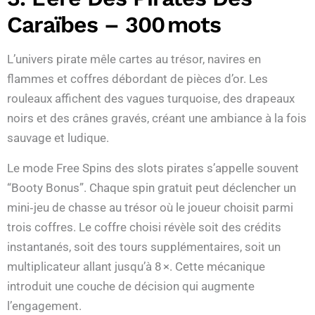
Caraïbes – 300 Mots
L’univers pirate mêle cartes au trésor, navires en
flammes et coffres débordant de pièces d’or. Les
rouleaux affichent des vagues turquoise, des drapeaux
noirs et des crânes gravés, créant une ambiance à la fois
sauvage et ludique.
Le mode Free Spins des slots pirates s’appelle souvent
“Booty Bonus”. Chaque spin gratuit peut déclencher un
mini‑jeu de chasse au trésor où le joueur choisit parmi
trois coffres. Le coffre choisi révèle soit des crédits
instantanés, soit des tours supplémentaires, soit un
multiplicateur allant jusqu’à 8 ×. Cette mécanique
introduit une couche de décision qui augmente
l’engagement.