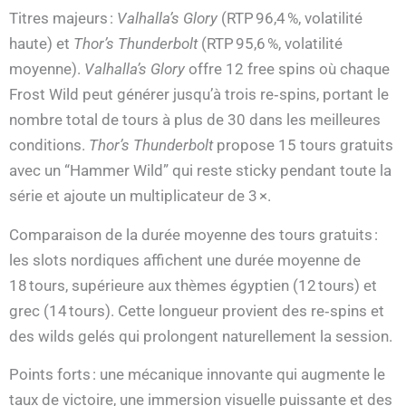
Titres majeurs :
Valhalla’s Glory
(RTP 96,4 %, volatilité
haute) et
Thor’s Thunderbolt
(RTP 95,6 %, volatilité
moyenne).
Valhalla’s Glory
offre 12 free spins où chaque
Frost Wild peut générer jusqu’à trois re‑spins, portant le
nombre total de tours à plus de 30 dans les meilleures
conditions.
Thor’s Thunderbolt
propose 15 tours gratuits
avec un “Hammer Wild” qui reste sticky pendant toute la
série et ajoute un multiplicateur de 3 ×.
Comparaison de la durée moyenne des tours gratuits :
les slots nordiques affichent une durée moyenne de
18 tours, supérieure aux thèmes égyptien (12 tours) et
grec (14 tours). Cette longueur provient des re‑spins et
des wilds gelés qui prolongent naturellement la session.
Points forts : une mécanique innovante qui augmente le
taux de victoire, une immersion visuelle puissante et des