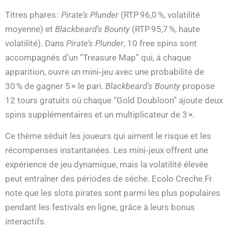
Titres phares :
Pirate’s Plunder
(RTP 96,0 %, volatilité
moyenne) et
Blackbeard’s Bounty
(RTP 95,7 %, haute
volatilité). Dans
Pirate’s Plunder
, 10 free spins sont
accompagnés d’un “Treasure Map” qui, à chaque
apparition, ouvre un mini‑jeu avec une probabilité de
30 % de gagner 5 × le pari.
Blackbeard’s Bounty
propose
12 tours gratuits où chaque “Gold Doubloon” ajoute deux
spins supplémentaires et un multiplicateur de 3 ×.
Ce thème séduit les joueurs qui aiment le risque et les
récompenses instantanées. Les mini‑jeux offrent une
expérience de jeu dynamique, mais la volatilité élevée
peut entraîner des périodes de sèche. Ecolo Creche.Fr
note que les slots pirates sont parmi les plus populaires
pendant les festivals en ligne, grâce à leurs bonus
interactifs.