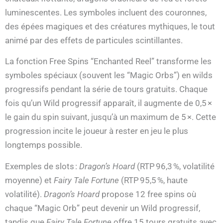
luminescentes. Les symboles incluent des couronnes,
des épées magiques et des créatures mythiques, le tout
animé par des effets de particules scintillantes.
La fonction Free Spins “Enchanted Reel” transforme les
symboles spéciaux (souvent les “Magic Orbs”) en wilds
progressifs pendant la série de tours gratuits. Chaque
fois qu’un Wild progressif apparaît, il augmente de 0,5 ×
le gain du spin suivant, jusqu’à un maximum de 5 ×. Cette
progression incite le joueur à rester en jeu le plus
longtemps possible.
Exemples de slots :
Dragon’s Hoard
(RTP 96,3 %, volatilité
moyenne) et
Fairy Tale Fortune
(RTP 95,5 %, haute
volatilité).
Dragon’s Hoard
propose 12 free spins où
chaque “Magic Orb” peut devenir un Wild progressif,
tandis que
Fairy Tale Fortune
offre 15 tours gratuits avec