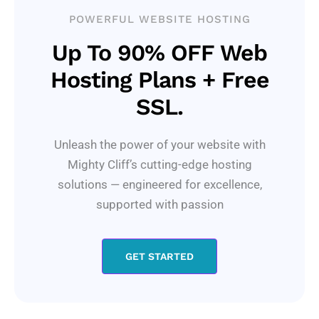
POWERFUL WEBSITE HOSTING
Up To 90% OFF Web
Hosting Plans + Free
SSL.
Unleash the power of your website with
Mighty Cliff’s cutting-edge hosting
solutions — engineered for excellence,
supported with passion
GET STARTED