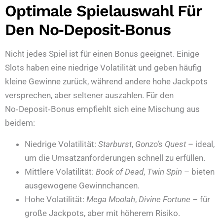
Optimale Spielauswahl Für
Den No‑Deposit‑Bonus
Nicht jedes Spiel ist für einen Bonus geeignet. Einige
Slots haben eine niedrige Volatilität und geben häufig
kleine Gewinne zurück, während andere hohe Jackpots
versprechen, aber seltener auszahlen. Für den
No‑Deposit‑Bonus empfiehlt sich eine Mischung aus
beidem:
Niedrige Volatilität:
Starburst
,
Gonzo’s Quest
– ideal,
um die Umsatzanforderungen schnell zu erfüllen.
Mittlere Volatilität:
Book of Dead
,
Twin Spin
– bieten
ausgewogene Gewinnchancen.
Hohe Volatilität:
Mega Moolah
,
Divine Fortune
– für
große Jackpots, aber mit höherem Risiko.