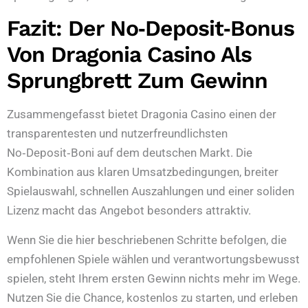
Fazit: Der No‑Deposit‑Bonus
Von Dragonia Casino Als
Sprungbrett Zum Gewinn
Zusammengefasst bietet Dragonia Casino einen der
transparentesten und nutzerfreundlichsten
No‑Deposit‑Boni auf dem deutschen Markt. Die
Kombination aus klaren Umsatzbedingungen, breiter
Spielauswahl, schnellen Auszahlungen und einer soliden
Lizenz macht das Angebot besonders attraktiv.
Wenn Sie die hier beschriebenen Schritte befolgen, die
empfohlenen Spiele wählen und verantwortungsbewusst
spielen, steht Ihrem ersten Gewinn nichts mehr im Wege.
Nutzen Sie die Chance, kostenlos zu starten, und erleben