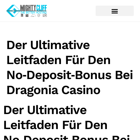
Der Ultimative
Leitfaden Für Den
No‑Deposit‑Bonus Bei
Dragonia Casino
Der Ultimative
Leitfaden Für Den
No‑Deposit‑Bonus Bei