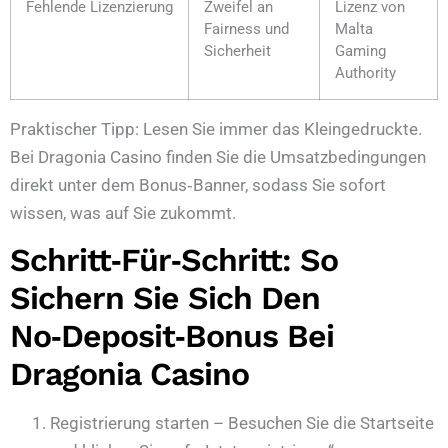
Fehlende Lizenzierung
Zweifel an
Lizenz von
Fairness und
Malta
Sicherheit
Gaming
Authority
Praktischer Tipp: Lesen Sie immer das Kleingedruckte.
Bei Dragonia Casino finden Sie die Umsatzbedingungen
direkt unter dem Bonus‑Banner, sodass Sie sofort
wissen, was auf Sie zukommt.
Schritt‑für‑Schritt: So
Sichern Sie Sich Den
No‑Deposit‑Bonus Bei
Dragonia Casino
Registrierung starten – Besuchen Sie die Startseite