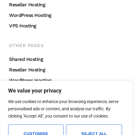
Reseller Hosting
WordPress Hosting
VPS Hosting
OTHER PAGES
Shared Hosting
Reseller Hosting
WordPress Hosting
We value your privacy
VPS Hosting
We use cookies to enhance your browsing experience, serve
personalised ads or content, and analyse our traffic. By
CONTACT US
clicking "Accept All", you consent to our use of cookies.
support@mightycliff.com
+91 94 65 065 165
CUSTOMISE
REJECT ALL