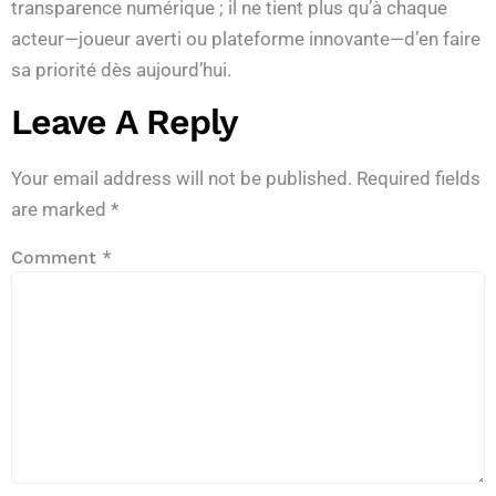
transparence numérique ; il ne tient plus qu’à chaque
acteur—joueur averti ou plateforme innovante—d’en faire
sa priorité dès aujourd’hui.
Leave A Reply
Your email address will not be published.
Required fields
are marked
*
Comment
*