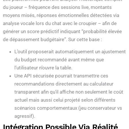
du joueur – fréquence des sessions live, montants
moyens misés, réponses émotionnelles détectées via
analyse vocale lors du chat avec le croupier – afin de
générer un score prédictif indiquant “probabilité élevée
de dépassement budgétaire”. Sur cette base :
L’outil proposerait automatiquement un ajustement
du budget recommandé avant même que
l’utilisateur n’ouvre la table.
Une API sécurisée pourrait transmettre ces
recommandations directement au calculateur
transparent afin qu’il affiche non seulement le coût
actuel mais aussi celui projeté selon différents
scénarios comportementaux (jeu conservateur vs
agressif).
Intégration Possible Via Réalité