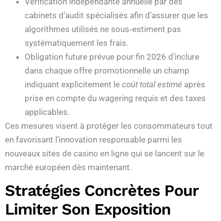
Vérification indépendante annuelle par des
cabinets d’audit spécialisés afin d’assurer que les
algorithmes utilisés ne sous‑estiment pas
systématiquement les frais.
Obligation future prévue pour fin 2026 d’inclure
dans chaque offre promotionnelle un champ
indiquant explicitement le
coût total estimé
après
prise en compte du wagering requis et des taxes
applicables.
Ces mesures visent à protéger les consommateurs tout
en favorisant l’innovation responsable parmi les
nouveaux sites de casino en ligne qui se lancent sur le
marché européen dès maintenant.
Stratégies Concrètes Pour
Limiter Son Exposition