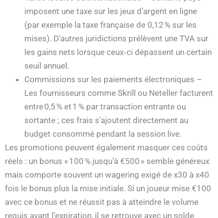
imposent une taxe sur les jeux d’argent en ligne
(par exemple la taxe française de 0,12 % sur les
mises). D’autres juridictions prélèvent une TVA sur
les gains nets lorsque ceux‑ci dépassent un certain
seuil annuel.
Commissions sur les paiements électroniques –
Les fournisseurs comme Skrill ou Neteller facturent
entre 0,5 % et 1 % par transaction entrante ou
sortante ; ces frais s’ajoutent directement au
budget consommé pendant la session live.
Les promotions peuvent également masquer ces coûts
réels : un bonus « 100 % jusqu’à €500 » semble généreux
mais comporte souvent un wagering exigé de x30 à x40
fois le bonus plus la mise initiale. Si un joueur mise €100
avec ce bonus et ne réussit pas à atteindre le volume
requis avant l’expiration, il se retrouve avec un solde