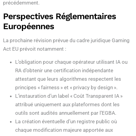
précédemment.
Perspectives Réglementaires
Européennes
La prochaine révision prévue du cadre juridique Gaming
Act EU prévoit notamment :
L’obligation pour chaque opérateur utilisant IA ou
RA d’obtenir une certification indépendante
attestant que leurs algorithmes respectent les
principes « fairness » et « privacy by design ».
L’instauration d’un label « Coût Transparent IA »
attribué uniquement aux plateformes dont les
outils sont audités annuellement par l’EGBA.
La création éventuelle d’un registre public où
chaque modification majeure apportée aux