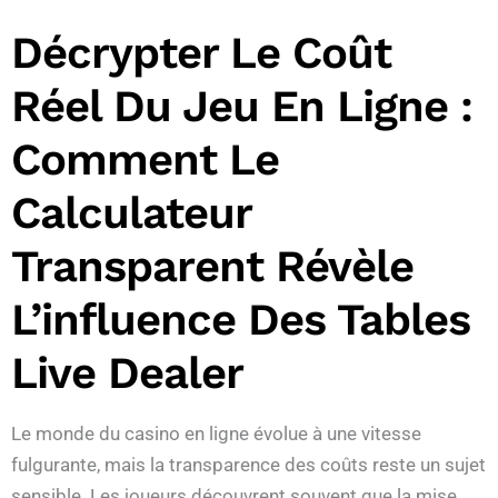
Décrypter Le Coût
Réel Du Jeu En Ligne :
Comment Le
Calculateur
Transparent Révèle
L’influence Des Tables
Live Dealer
Le monde du casino en ligne évolue à une vitesse
fulgurante, mais la transparence des coûts reste un sujet
sensible. Les joueurs découvrent souvent que la mise