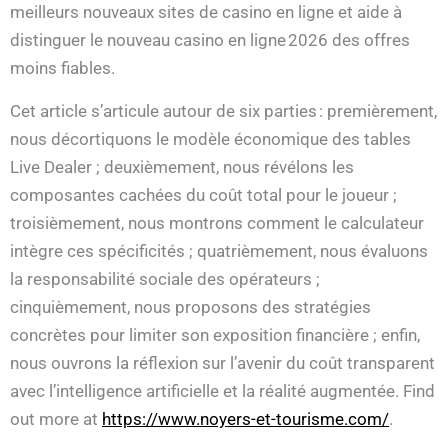
meilleurs nouveaux sites de casino en ligne et aide à
distinguer le nouveau casino en ligne 2026 des offres
moins fiables.
Cet article s’articule autour de six parties : premièrement,
nous décortiquons le modèle économique des tables
Live Dealer ; deuxièmement, nous révélons les
composantes cachées du coût total pour le joueur ;
troisièmement, nous montrons comment le calculateur
intègre ces spécificités ; quatrièmement, nous évaluons
la responsabilité sociale des opérateurs ;
cinquièmement, nous proposons des stratégies
concrètes pour limiter son exposition financière ; enfin,
nous ouvrons la réflexion sur l’avenir du coût transparent
avec l’intelligence artificielle et la réalité augmentée. Find
out more at
https://www.noyers-et-tourisme.com/
.