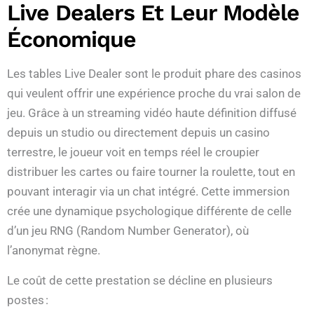
Live Dealers Et Leur Modèle
Économique
Les tables Live Dealer sont le produit phare des casinos
qui veulent offrir une expérience proche du vrai salon de
jeu. Grâce à un streaming vidéo haute définition diffusé
depuis un studio ou directement depuis un casino
terrestre, le joueur voit en temps réel le croupier
distribuer les cartes ou faire tourner la roulette, tout en
pouvant interagir via un chat intégré. Cette immersion
crée une dynamique psychologique différente de celle
d’un jeu RNG (Random Number Generator), où
l’anonymat règne.
Le coût de cette prestation se décline en plusieurs
postes :