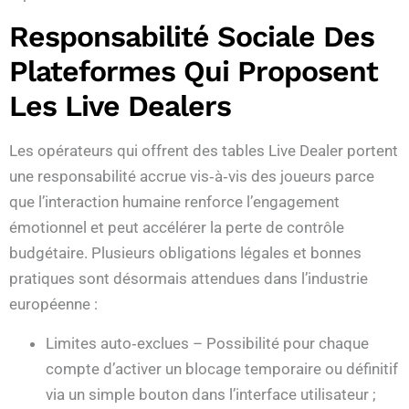
Responsabilité Sociale Des
Plateformes Qui Proposent
Les Live Dealers
Les opérateurs qui offrent des tables Live Dealer portent
une responsabilité accrue vis‑à‑vis des joueurs parce
que l’interaction humaine renforce l’engagement
émotionnel et peut accélérer la perte de contrôle
budgétaire. Plusieurs obligations légales et bonnes
pratiques sont désormais attendues dans l’industrie
européenne :
Limites auto‑exclues – Possibilité pour chaque
compte d’activer un blocage temporaire ou définitif
via un simple bouton dans l’interface utilisateur ;