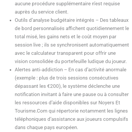
aucune procédure supplémentaire n’est requise
auprès du service client.
Outils d’analyse budgétaire intégrés – Des tableaux
de bord personnalisés affichent quotidiennement le
total misé, les gains nets et le coût moyen par
session live ; ils se synchronisent automatiquement
avec le calculateur transparent pour offrir une
vision consolidée du portefeuille ludique du joueur.
Alertes anti‑addiction – En cas d’activité anormale
(exemple : plus de trois sessions consécutives
dépassant les €200), le système déclenche une
notification invitant à faire une pause ou à consulter
les ressources d’aide disponibles sur Noyers Et
Tourisme.Com qui répertorie notamment les lignes
téléphoniques d’assistance aux joueurs compulsifs
dans chaque pays européen.