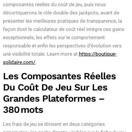
composantes réelles du coût de jeu, puis nous
décortiquerons le rôle double des jackpots, avant de
présenter les meilleures pratiques de transparence, la
façon dont le calculateur de coût réel intègre ces gains
exceptionnels, les effets sur le comportement
responsable et enfin les perspectives d’évolution vers
une visibilité totale. Learn more at
https://boutique-
solidaire.com/
.
Les Composantes Réelles
Du Coût De Jeu Sur Les
Grandes Plateformes –
380 Mots
Les frais de jeu se divisent en deux catégories