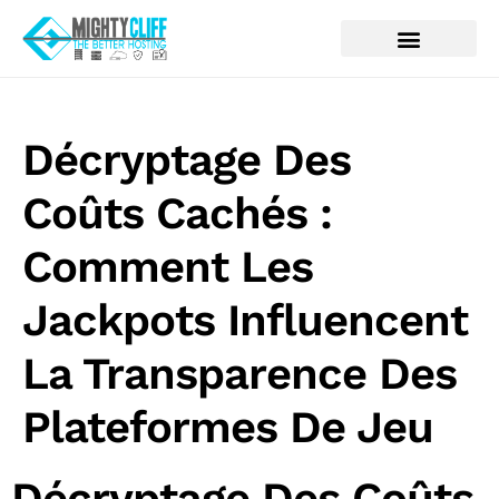
Décryptage Des
Coûts Cachés :
Comment Les
Jackpots Influencent
La Transparence Des
Plateformes De Jeu
Décryptage Des Coûts