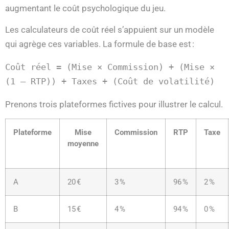
augmentant le coût psychologique du jeu.
Les calculateurs de coût réel s’appuient sur un modèle
qui agrège ces variables. La formule de base est :
Coût réel = (Mise × Commission) + (Mise × 
Prenons trois plateformes fictives pour illustrer le calcul.
Plateforme
Mise
Commission
RTP
Taxe
moyenne
A
20 €
3 %
96 %
2 %
B
15 €
4 %
94 %
0 %