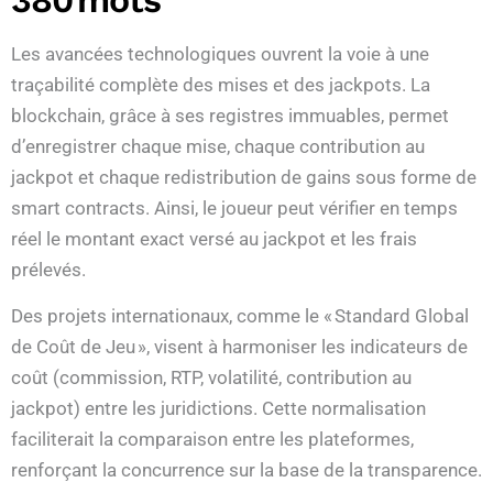
Les avancées technologiques ouvrent la voie à une
traçabilité complète des mises et des jackpots. La
blockchain, grâce à ses registres immuables, permet
d’enregistrer chaque mise, chaque contribution au
jackpot et chaque redistribution de gains sous forme de
smart contracts. Ainsi, le joueur peut vérifier en temps
réel le montant exact versé au jackpot et les frais
prélevés.
Des projets internationaux, comme le « Standard Global
de Coût de Jeu », visent à harmoniser les indicateurs de
coût (commission, RTP, volatilité, contribution au
jackpot) entre les juridictions. Cette normalisation
faciliterait la comparaison entre les plateformes,
renforçant la concurrence sur la base de la transparence.