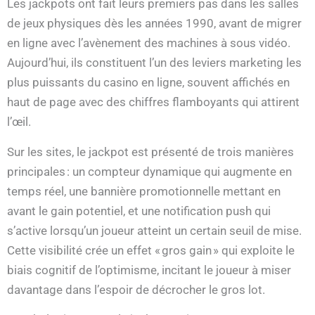
Les jackpots ont fait leurs premiers pas dans les salles
de jeux physiques dès les années 1990, avant de migrer
en ligne avec l’avènement des machines à sous vidéo.
Aujourd’hui, ils constituent l’un des leviers marketing les
plus puissants du casino en ligne, souvent affichés en
haut de page avec des chiffres flamboyants qui attirent
l’œil.
Sur les sites, le jackpot est présenté de trois manières
principales : un compteur dynamique qui augmente en
temps réel, une bannière promotionnelle mettant en
avant le gain potentiel, et une notification push qui
s’active lorsqu’un joueur atteint un certain seuil de mise.
Cette visibilité crée un effet « gros gain » qui exploite le
biais cognitif de l’optimisme, incitant le joueur à miser
davantage dans l’espoir de décrocher le gros lot.