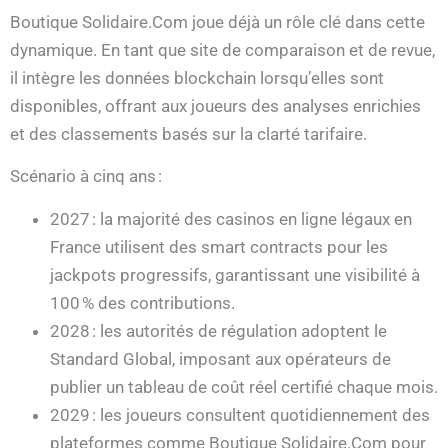
Boutique Solidaire.Com joue déjà un rôle clé dans cette
dynamique. En tant que site de comparaison et de revue,
il intègre les données blockchain lorsqu’elles sont
disponibles, offrant aux joueurs des analyses enrichies
et des classements basés sur la clarté tarifaire.
Scénario à cinq ans :
2027 : la majorité des casinos en ligne légaux en
France utilisent des smart contracts pour les
jackpots progressifs, garantissant une visibilité à
100 % des contributions.
2028 : les autorités de régulation adoptent le
Standard Global, imposant aux opérateurs de
publier un tableau de coût réel certifié chaque mois.
2029 : les joueurs consultent quotidiennement des
plateformes comme Boutique Solidaire.Com pour