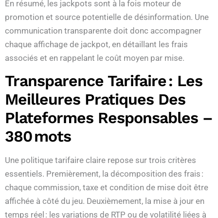
En résumé, les jackpots sont à la fois moteur de
promotion et source potentielle de désinformation. Une
communication transparente doit donc accompagner
chaque affichage de jackpot, en détaillant les frais
associés et en rappelant le coût moyen par mise.
Transparence Tarifaire : Les
Meilleures Pratiques Des
Plateformes Responsables –
380 Mots
Une politique tarifaire claire repose sur trois critères
essentiels. Premièrement, la décomposition des frais :
chaque commission, taxe et condition de mise doit être
affichée à côté du jeu. Deuxièmement, la mise à jour en
temps réel : les variations de RTP ou de volatilité liées à