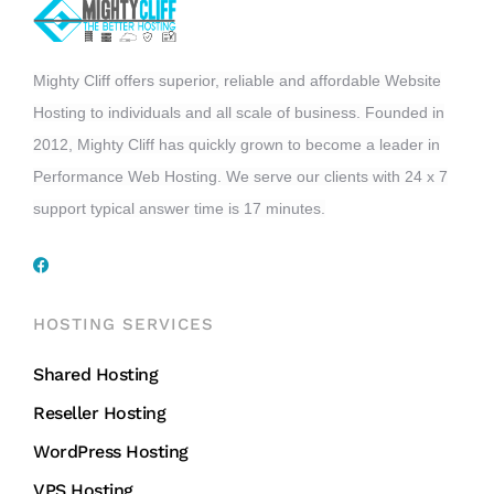
Mighty Cliff offers superior, reliable and affordable Website
Hosting to individuals and all scale of business. Founded in
2012, Mighty Cliff has quickly grown to become a leader in
Performance Web Hosting. We serve our clients with 24 x 7
support typical answer time is 17 minutes.
HOSTING SERVICES
Shared Hosting
Reseller Hosting
WordPress Hosting
VPS Hosting