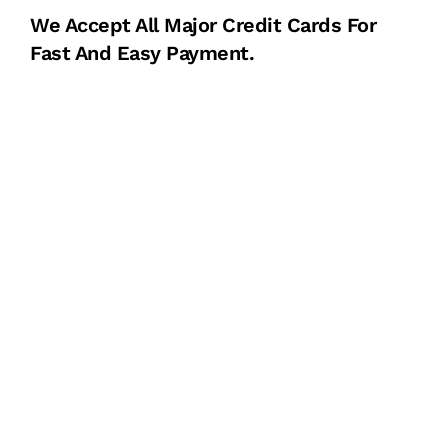
We Accept All Major Credit Cards For
Fast And Easy Payment.