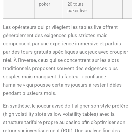
poker
20 tours
poker live
Les opérateurs qui privilégient les tables live offrent
généralement des exigences plus strictes mais
compensent par une expérience immersive et parfois
par des tours gratuits spécifiques aux jeux avec croupier
réel. À l’inverse, ceux qui se concentrent sur les slots
traditionnels proposent souvent des exigences plus
souples mais manquent du facteur « confiance
humaine » qui pousse certains joueurs à rester fidèles
pendant plusieurs mois.
En synthèse, le joueur avisé doit aligner son style préféré
(high volatility slots vs low volatility tables) avec la
structure tarifaire propre au casino afin d’optimiser son
retour sur investissement (ROI). Une analyse fine des