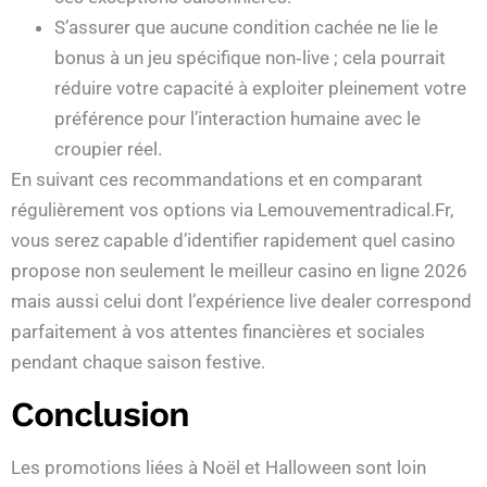
S’assurer que aucune condition cachée ne lie le
bonus à un jeu spécifique non‑live ; cela pourrait
réduire votre capacité à exploiter pleinement votre
préférence pour l’interaction humaine avec le
croupier réel.
En suivant ces recommandations et en comparant
régulièrement vos options via Lemouvementradical.Fr,
vous serez capable d’identifier rapidement quel casino
propose non seulement le meilleur casino en ligne 2026
mais aussi celui dont l’expérience live dealer correspond
parfaitement à vos attentes financières et sociales
pendant chaque saison festive.
Conclusion
Les promotions liées à Noël et Halloween sont loin