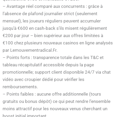
– Avantage réel comparé aux concurrents : grâce à
l’absence de plafond journalier strict (seulement
mensuel), les joueurs réguliers peuvent accumuler
jusqu’à €600 en cash‑back s’ils misent régulièrement
€200 par jour – bien supérieur aux offres limitées à
€100 chez plusieurs nouveaux casinos en ligne analysés
par Lemouvementradical.Fr.
– Points forts : transparence totale dans les T&C et
tableau récapitulatif accessible depuis la page
promotionnelle; support client disponible 24/7 via chat
vidéo avec croupier dédié pour vérifier les
remboursements.
– Points faibles : aucune offre additionnelle (tours
gratuits ou bonus dépôt) ce qui peut rendre l’ensemble
moins attractif pour les nouveaux venus cherchant un
boost initial important.