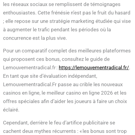
les réseaux sociaux se remplissent de témoignages
enthousiastes. Cette frénésie n’est pas le fruit du hasard
; elle repose sur une stratégie marketing étudiée qui vise
à augmenter le trafic pendant les périodes où la
concurrence est la plus vive.
Pour un comparatif complet des meilleures plateformes
qui proposent ces bonus, consultez le guide de
Lemouvementradical.fr :
https://lemouvementradical.fr/
.
En tant que site d’évaluation indépendant,
Lemouvementradical.Fr passe au crible les nouveaux
casinos en ligne, le meilleur casino en ligne 2026 et les
offres spéciales afin d’aider les joueurs à faire un choix
éclairé.
Cependant, derrière le feu d’artifice publicitaire se
cachent deux mythes récurrents : « les bonus sont trop