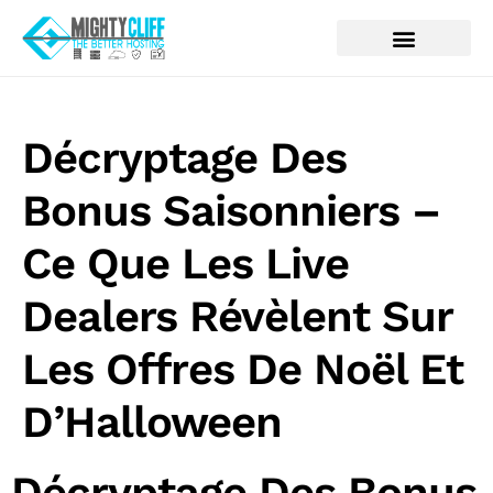
Décryptage Des
Bonus Saisonniers –
Ce Que Les Live
Dealers Révèlent Sur
Les Offres De Noël Et
D’Halloween
Décryptage Des Bonus