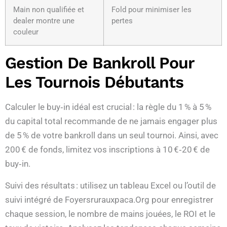
Main non qualifiée et
Fold pour minimiser les
dealer montre une
pertes
couleur
Gestion De Bankroll Pour
Les Tournois Débutants
Calculer le buy‑in idéal est crucial : la règle du 1 % à 5 %
du capital total recommande de ne jamais engager plus
de 5 % de votre bankroll dans un seul tournoi. Ainsi, avec
200 € de fonds, limitez vos inscriptions à 10 €‑20 € de
buy‑in.
Suivi des résultats : utilisez un tableau Excel ou l’outil de
suivi intégré de Foyersrurauxpaca.Org pour enregistrer
chaque session, le nombre de mains jouées, le ROI et le