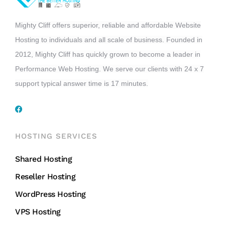
Mighty Cliff offers superior, reliable and affordable Website
Hosting to individuals and all scale of business. Founded in
2012, Mighty Cliff has quickly grown to become a leader in
Performance Web Hosting. We serve our clients with 24 x 7
support typical answer time is 17 minutes.
HOSTING SERVICES
Shared Hosting
Reseller Hosting
WordPress Hosting
VPS Hosting