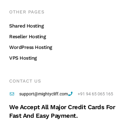
OTHER PAGES
Shared Hosting
Reseller Hosting
WordPress Hosting
VPS Hosting
CONTACT US
support@mightycliff.com
+91 94 65 065 165
We Accept All Major Credit Cards For
Fast And Easy Payment.