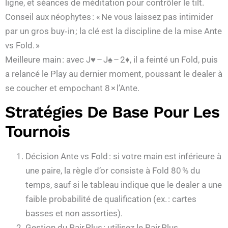
ligne, et séances de méditation pour contrôler le tilt.
Conseil aux néophytes : « Ne vous laissez pas intimider
par un gros buy‑in ; la clé est la discipline de la mise Ante
vs Fold. »
Meilleure main : avec J♥ – J♠ – 2♦, il a feinté un Fold, puis
a relancé le Play au dernier moment, poussant le dealer à
se coucher et empochant 8 × l’Ante.
Stratégies De Base Pour Les
Tournois
Décision Ante vs Fold : si votre main est inférieure à
une paire, la règle d’or consiste à Fold 80 % du
temps, sauf si le tableau indique que le dealer a une
faible probabilité de qualification (ex. : cartes
basses et non assorties).
Gestion du Pair Plus : utilisez le Pair Plus