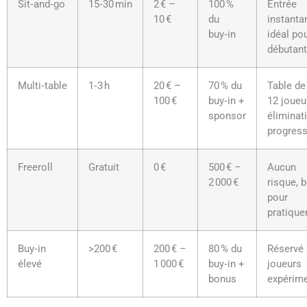
Sit‑and‑go
15‑30 min
2 € –
100 %
Entrée
10 €
du
instanta
buy‑in
idéal pou
débutan
Multi‑table
1‑3 h
20 € –
70 % du
Table de
100 €
buy‑in +
12 joueu
sponsor
éliminat
progress
Freeroll
Gratuit
0 €
500 € –
Aucun
2 000 €
risque, 
pour
pratique
Buy‑in
>200 €
200 € –
80 % du
Réservé
élevé
1 000 €
buy‑in +
joueurs
bonus
expérim