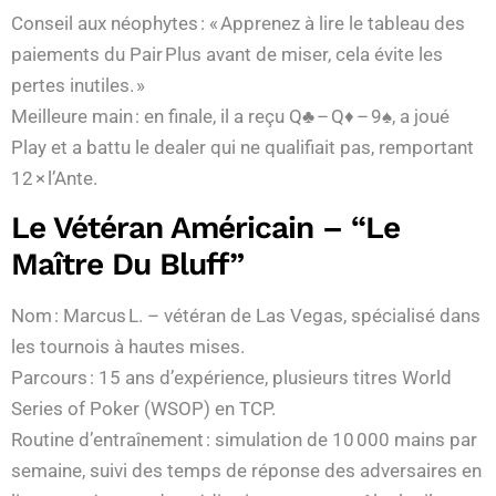
Conseil aux néophytes : « Apprenez à lire le tableau des
paiements du Pair Plus avant de miser, cela évite les
pertes inutiles. »
Meilleure main : en finale, il a reçu Q♣ – Q♦ – 9♠, a joué
Play et a battu le dealer qui ne qualifiait pas, remportant
12 × l’Ante.
Le Vétéran Américain – “Le
Maître Du Bluff”
Nom : Marcus L. – vétéran de Las Vegas, spécialisé dans
les tournois à hautes mises.
Parcours : 15 ans d’expérience, plusieurs titres World
Series of Poker (WSOP) en TCP.
Routine d’entraînement : simulation de 10 000 mains par
semaine, suivi des temps de réponse des adversaires en