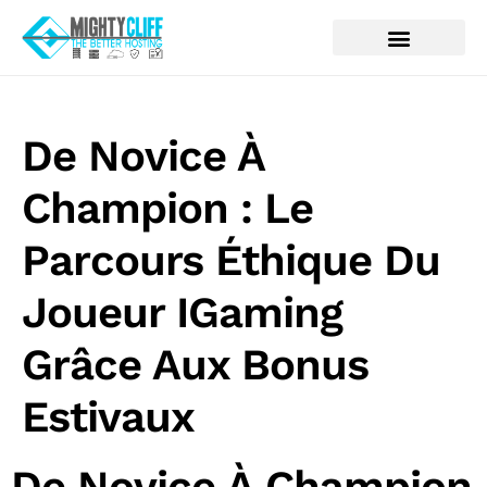
De Novice À
Champion : Le
Parcours Éthique Du
Joueur IGaming
Grâce Aux Bonus
Estivaux
De Novice À Champion