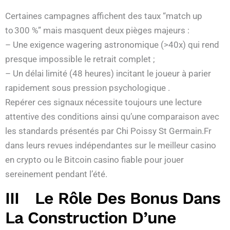
Certaines campagnes affichent des taux “match up
to 300 %” mais masquent deux pièges majeurs :
– Une exigence wagering astronomique (>40x) qui rend
presque impossible le retrait complet ;
– Un délai limité (48 heures) incitant le joueur à parier
rapidement sous pression psychologique .
Repérer ces signaux nécessite toujours une lecture
attentive des conditions ainsi qu’une comparaison avec
les standards présentés par Chi Poissy St Germain.Fr
dans leurs revues indépendantes sur le meilleur casino
en crypto ou le Bitcoin casino fiable pour jouer
sereinement pendant l’été.
III Le Rôle Des Bonus Dans
La Construction D’une