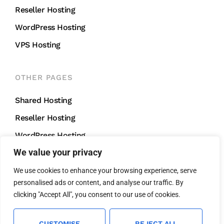
Reseller Hosting
WordPress Hosting
VPS Hosting
OTHER PAGES
Shared Hosting
Reseller Hosting
WordPress Hosting
We value your privacy
VPS Hosting
We use cookies to enhance your browsing experience, serve
personalised ads or content, and analyse our traffic. By
CONTACT US
clicking "Accept All", you consent to our use of cookies.
support@mightycliff.com
+91 94 65 065 165
CUSTOMISE
REJECT ALL