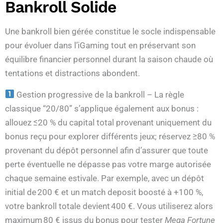
Bankroll Solide
Une bankroll bien gérée constitue le socle indispensable
pour évoluer dans l’iGaming tout en préservant son
équilibre financier personnel durant la saison chaude où
tentations et distractions abondent.
Gestion progressive de la bankroll – La règle
classique “20/80” s’applique également aux bonus :
allouez ≤20 % du capital total provenant uniquement du
bonus reçu pour explorer différents jeux; réservez ≥80 %
provenant du dépôt personnel afin d’assurer que toute
perte éventuelle ne dépasse pas votre marge autorisée
chaque semaine estivale. Par exemple, avec un dépôt
initial de 200 € et un match deposit boosté à +100 %,
votre bankroll totale devient 400 €. Vous utiliserez alors
maximum 80 € issus du bonus pour tester
Mega Fortune