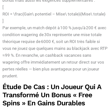
bonus mais aussi les exigences supplémentaires :
[
ROI = \frac{Gain\ potentiel – Mise\ totale}{Mise\ totale}
]
Par exemple, un match dépôt à 100 % jusqu’à 200 € avec
condition wagering de 30x représente une mise totale
théorique requise de 6000 €, soit un ROI très faible si
vous ne jouez que quelques mains au blackjack avec RTP
≈99 %. En revanche, un cashback vacances sans
wagering offre immédiatement un retour direct sur vos
pertes réelles — bien plus avantageux pour un joueur
prudent.
Étude De Cas : Un Joueur Qui A
Transformé Un Bonus « Free
Spins » En Gains Durables