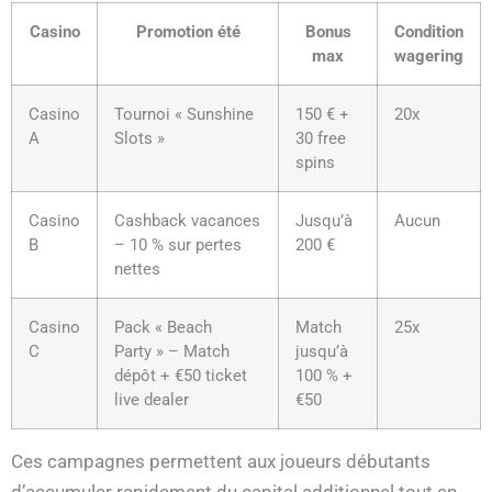
Casino
Promotion été
Bonus
Condition
max
wagering
Casino
Tournoi « Sunshine
150 € +
20x
A
Slots »
30 free
spins
Casino
Cashback vacances
Jusqu’à
Aucun
B
– 10 % sur pertes
200 €
nettes
Casino
Pack « Beach
Match
25x
C
Party » – Match
jusqu’à
dépôt + €50 ticket
100 % +
live dealer
€50
Ces campagnes permettent aux joueurs débutants