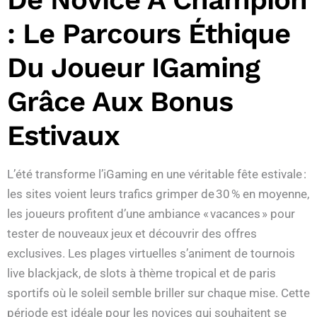
: Le Parcours Éthique
Du Joueur IGaming
Grâce Aux Bonus
Estivaux
L’été transforme l’iGaming en une véritable fête estivale :
les sites voient leurs trafics grimper de 30 % en moyenne,
les joueurs profitent d’une ambiance « vacances » pour
tester de nouveaux jeux et découvrir des offres
exclusives. Les plages virtuelles s’animent de tournois
live blackjack, de slots à thème tropical et de paris
sportifs où le soleil semble briller sur chaque mise. Cette
période est idéale pour les novices qui souhaitent se