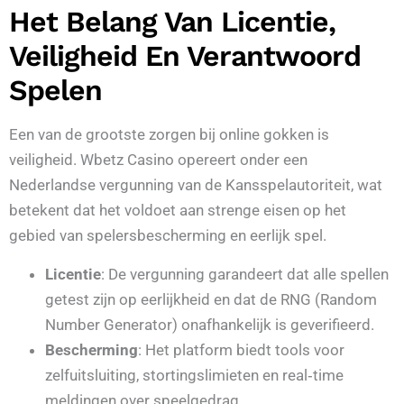
Het Belang Van Licentie,
Veiligheid En Verantwoord
Spelen
Een van de grootste zorgen bij online gokken is
veiligheid. Wbetz Casino opereert onder een
Nederlandse vergunning van de Kansspelautoriteit, wat
betekent dat het voldoet aan strenge eisen op het
gebied van spelersbescherming en eerlijk spel.
Licentie
: De vergunning garandeert dat alle spellen
getest zijn op eerlijkheid en dat de RNG (Random
Number Generator) onafhankelijk is geverifieerd.
Bescherming
: Het platform biedt tools voor
zelfuitsluiting, stortingslimieten en real‑time
meldingen over speelgedrag.