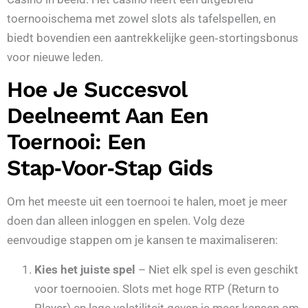
toernooischema met zowel slots als tafelspellen, en
biedt bovendien een aantrekkelijke geen‑stortingsbonus
voor nieuwe leden.
Hoe Je Succesvol
Deelneemt Aan Een
Toernooi: Een
Stap‑voor‑stap Gids
Om het meeste uit een toernooi te halen, moet je meer
doen dan alleen inloggen en spelen. Volg deze
eenvoudige stappen om je kansen te maximaliseren:
Kies het juiste spel
– Niet elk spel is even geschikt
voor toernooien. Slots met hoge RTP (Return to
Player) en lage volatiliteit geven je meer kansen om