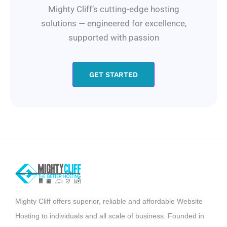
Mighty Cliff’s cutting-edge hosting
solutions — engineered for excellence,
supported with passion
GET STARTED
Mighty Cliff offers superior, reliable and affordable Website
Hosting to individuals and all scale of business. Founded in