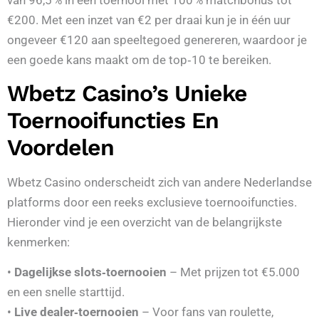
€200. Met een inzet van €2 per draai kun je in één uur
ongeveer €120 aan speeltegoed genereren, waardoor je
een goede kans maakt om de top‑10 te bereiken.
Wbetz Casino’s Unieke
Toernooifuncties En
Voordelen
Wbetz Casino onderscheidt zich van andere Nederlandse
platforms door een reeks exclusieve toernooifuncties.
Hieronder vind je een overzicht van de belangrijkste
kenmerken:
•
Dagelijkse slots‑toernooien
– Met prijzen tot €5.000
en een snelle starttijd.
•
Live dealer‑toernooien
– Voor fans van roulette,