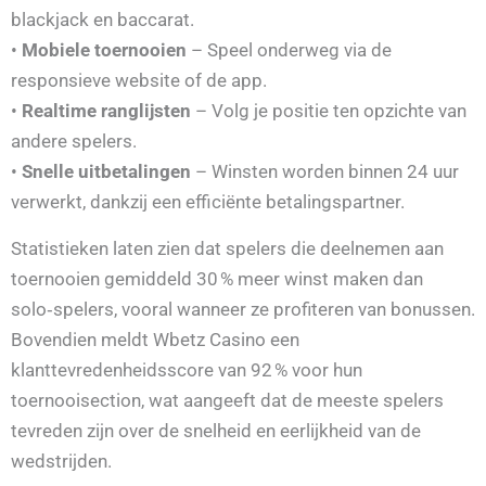
blackjack en baccarat.
•
Mobiele toernooien
– Speel onderweg via de
responsieve website of de app.
•
Realtime ranglijsten
– Volg je positie ten opzichte van
andere spelers.
•
Snelle uitbetalingen
– Winsten worden binnen 24 uur
verwerkt, dankzij een efficiënte betalingspartner.
Statistieken laten zien dat spelers die deelnemen aan
toernooien gemiddeld 30 % meer winst maken dan
solo‑spelers, vooral wanneer ze profiteren van bonussen.
Bovendien meldt Wbetz Casino een
klanttevredenheidsscore van 92 % voor hun
toernooisection, wat aangeeft dat de meeste spelers
tevreden zijn over de snelheid en eerlijkheid van de
wedstrijden.