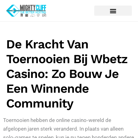
De Kracht Van
Toernooien Bij Wbetz
Casino: Zo Bouw Je
Een Winnende
Community
Toernooien hebben de online casino‑wereld de
afgelopen jaren sterk veranderd. In plaats van alleen
solo‑games te spelen, kun je nu tegen honderden andere