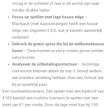
Vroeg in de ochtend of laat in de avond zijn vaak
minder drukke tijden.
Focus op spellen met lage house edge
–
Blackjack (met basisstrategie) heeft een house
edge van ongeveer 0,5 %, wat je kansen aanzienlijk
verbetert.
Gebruik de gratis spins die bij de welkomstbonus
horen
– Deze kunnen je extra rondes geven zonder
extra kosten.
Analyseer de uitbetalingsstructuur
– Sommige
toernooien belonen alleen de top‑3, terwijl andere
een bredere verdeling hebben. Kies een format dat
bij je speelstijl past.
Een voorbeeldscenario: Een speler met een bankroll van
€100 besluit een roulette‑toernooi te spelen met een
inzet van €1 per ronde. Door de lage inzet kan hij 100