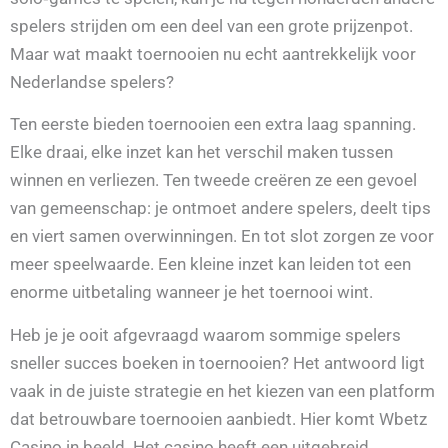
spelers strijden om een deel van een grote prijzenpot.
Maar wat maakt toernooien nu echt aantrekkelijk voor
Nederlandse spelers?
Ten eerste bieden toernooien een extra laag spanning.
Elke draai, elke inzet kan het verschil maken tussen
winnen en verliezen. Ten tweede creëren ze een gevoel
van gemeenschap: je ontmoet andere spelers, deelt tips
en viert samen overwinningen. En tot slot zorgen ze voor
meer speelwaarde. Een kleine inzet kan leiden tot een
enorme uitbetaling wanneer je het toernooi wint.
Heb je je ooit afgevraagd waarom sommige spelers
sneller succes boeken in toernooien? Het antwoord ligt
vaak in de juiste strategie en het kiezen van een platform
dat betrouwbare toernooien aanbiedt. Hier komt Wbetz
Casino in beeld. Het casino heeft een uitgebreid